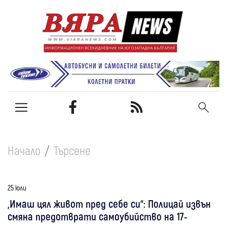
Начало
Търсене
25 юли
„Имаш цял живот пред себе си“: Полицай извън
смяна предотврати самоубийство на 17-