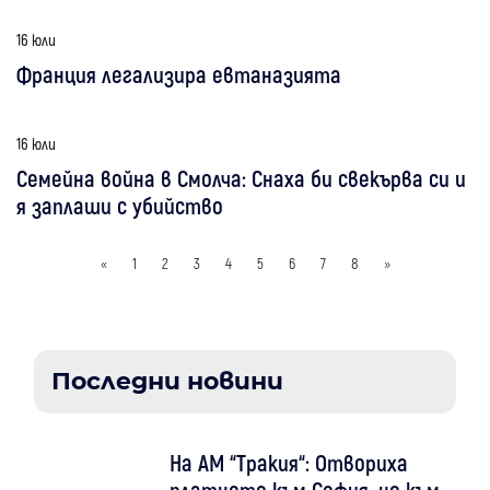
16 юли
Франция легализира евтаназията
16 юли
Семейна война в Смолча: Снаха би свекърва си и
я заплаши с убийство
«
1
2
3
4
5
6
7
8
»
Последни новини
На АМ “Тракия“: Отвориха
платното към София, но към