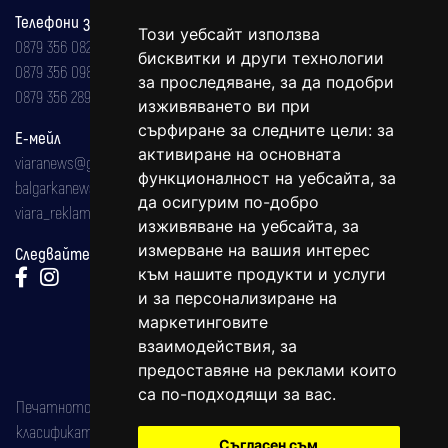
Телефони за реклама и абонаменти
Този уебсайт използва
0879 356 082
бисквитки и други технологии
0879 356 098
за проследяване, за да подобри
0879 356 289
изживяването ви при
сърфиране за следните цели:
за
Е-мейл
активиране на основната
viaranews@gmail.com
функционалност на уебсайта
,
за
balgarkanews@gmail.com
да осигурим по-добро
viara_reklama@mail.bg
изживяване на уебсайта
,
за
измерване на вашия интерес
Следвайте ни:
към нашите продукти и услуги
и за персонализиране на
маркетинговите
взаимодействия
,
за
предоставяне на реклами които
са по-подходящи за вас
.
Печатното издание на вестника е регистрирано в националния
класификатор на печатните издания (Българска национална
Съгласен съм