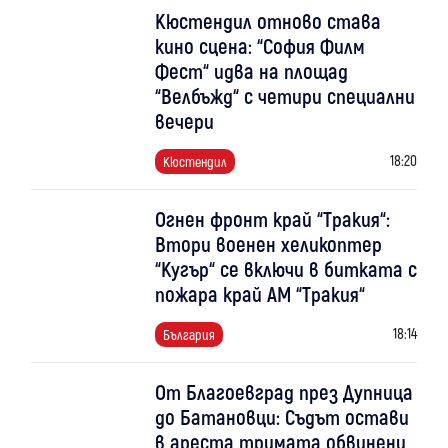
Кюстендил отново става
кино сцена: “София Филм
Фест“ идва на площад
“Велбъжд“ с четири специални
вечери
18:20
Кюстендил
Огнен фронт край “Тракия“:
Втори военен хеликоптер
“Кугър“ се включи в битката с
пожара край АМ “Тракия“
18:14
България
От Благоевград през Дупница
до Батановци: Съдът остави
в ареста тримата обвинени