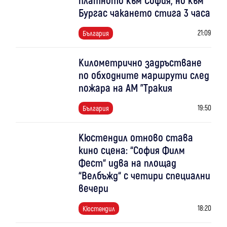
Бургас чакането стига 3 часа
21:09
България
Километрично задръстване
по обходните маршрути след
пожара на АМ "Тракия
19:50
България
Кюстендил отново става
кино сцена: “София Филм
Фест“ идва на площад
“Велбъжд“ с четири специални
вечери
18:20
Кюстендил