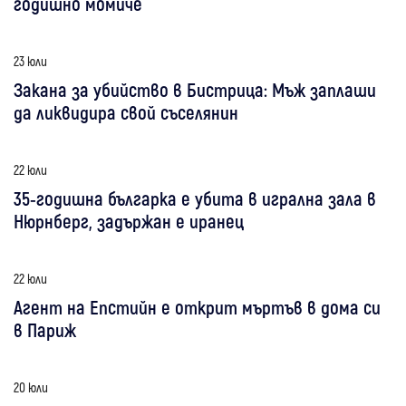
годишно момиче
23 юли
Закана за убийство в Бистрица: Мъж заплаши
да ликвидира свой съселянин
22 юли
35-годишна българка е убита в игрална зала в
Нюрнберг, задържан е иранец
22 юли
Агент на Епстийн е открит мъртъв в дома си
в Париж
20 юли