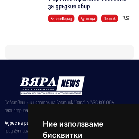
за дръзкия обир
17:57
Благоевград
Дупница
Перник
Собственик и издател на вестник "Вяра" е "АВС КО" ООД,
регистрирана на 08.05.2002 година.
Адрес на редакцията
Ние използваме
Град Дупница, ул.''Христо Ботев" 43
бисквитки