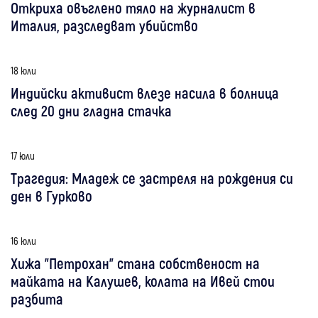
Откриха овъглено тяло на журналист в
Италия, разследват убийство
18 юли
Индийски активист влезе насила в болница
след 20 дни гладна стачка
17 юли
Трагедия: Младеж се застреля на рождения си
ден в Гурково
16 юли
Хижа "Петрохан" стана собственост на
майката на Калушев, колата на Ивей стои
разбита