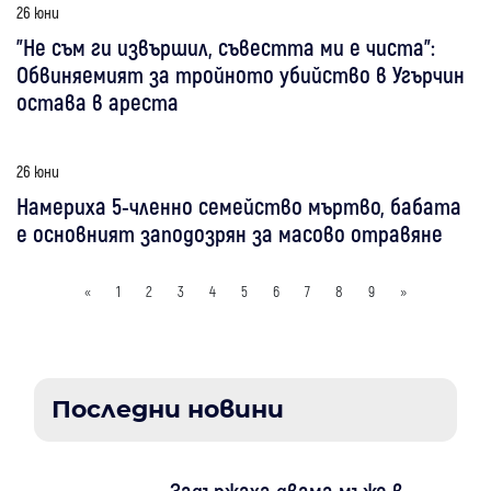
26 юни
"Не съм ги извършил, съвестта ми е чиста":
Обвиняемият за тройното убийство в Угърчин
остава в ареста
26 юни
Намериха 5-членно семейство мъртво, бабата
е основният заподозрян за масово отравяне
«
1
2
3
4
5
6
7
8
9
»
Последни новини
Задържаха двама мъже в