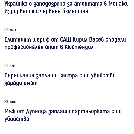
Украинка е заподозряна за атентата в Монако.
Издирват я с червена бюлетина
02 юли
Елитният шериф от САЩ Кирил Васев сподели
професионален опит в Кюстендил
01 юли
Перничанин заплаши сестра си с убийство
заради имот
29 юни
Мъж от Дупница заплаши партньорката си с
убийство