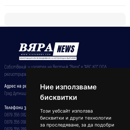
Собственик и издател на вестник "Вяра" е "АВС КО" ООД,
регистрирана на 08.05.2002 година.
Адрес на редакцията
Ние използваме
Град Дупница, ул.''Христо Ботев" 43
бисквитки
Телефони за реклама и абонаменти
Този уебсайт използва
0879 356 082
бисквитки и други технологии
0879 356 098
за проследяване, за да подобри
0879 356 289