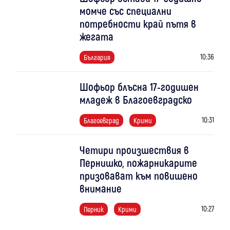
момче със специални
потребности край пътя в
жегата
10:36
България
Шофьор блъсна 17-годишен
младеж в Благоевградско
10:31
Благоевград
Крими
Четири произшествия в
Пернишко, пожарникарите
призовават към повишено
внимание
10:27
Перник
Крими