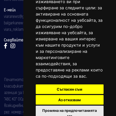
изживяването ви при
сърфиране за следните цели:
за
Е-мейл
активиране на основната
viaranews@gmail.com
функционалност на уебсайта
,
за
balgarkanews@gmail.com
да осигурим по-добро
viara_reklama@mail.bg
изживяване на уебсайта
,
за
измерване на вашия интерес
Следвайте ни:
към нашите продукти и услуги
и за персонализиране на
маркетинговите
взаимодействия
,
за
предоставяне на реклами които
са по-подходящи за вас
.
Печатното издание на вестника е регистрирано в националния
класификатор на печатните издания (Българска национална
Съгласен съм
агенция за ISSN) под номер: ISSN 1312-4722.
"АВС КО" ООД е притежател на марката: Вяра информационен
Аз отказвам
всекидневник на югозападна България, със свидетелство за марка
Промяна на предпочитанията
рег. номер: 47857/11.05.2004 година.
ми