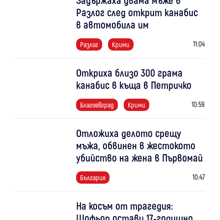
Разлог след открит канабис
в автомобила им
11:04
Разлог
Крими
Откриха близо 300 грама
канабис в къща в Петричко
10:59
Благоевград
Крими
Отложиха делото срещу
мъжа, обвинен в жестокото
убийство на жена в Първомай
10:47
България
На косъм от трагедия:
Шофьор остави 17-годишно