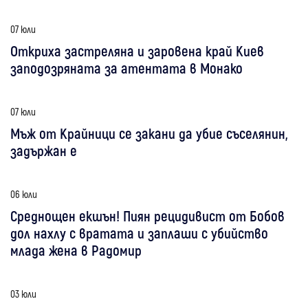
07 юли
Откриха застреляна и заровена край Киев
заподозряната за атентата в Монако
07 юли
Мъж от Крайници се закани да убие съселянин,
задържан е
06 юли
Среднощен екшън! Пиян рецидивист от Бобов
дол нахлу с вратата и заплаши с убийство
млада жена в Радомир
03 юли