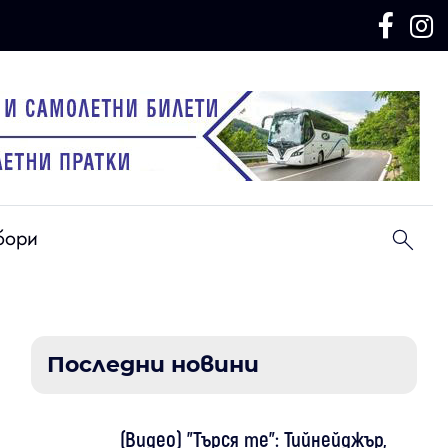
бори
Последни новини
(Видео) "Търся те": Тийнейджър,