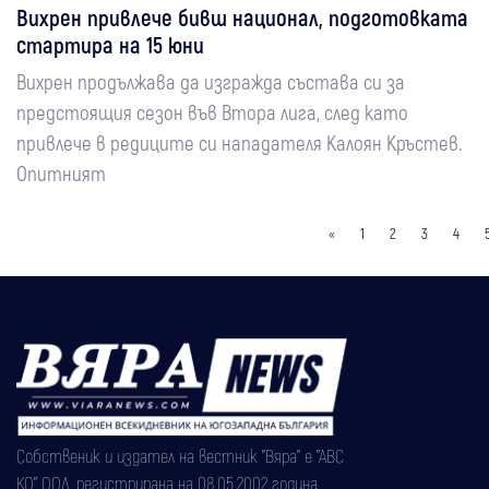
Вихрен привлече бивш национал, подготовката
стартира на 15 юни
Вихрен продължава да изгражда състава си за
предстоящия сезон във Втора лига, след като
привлече в редиците си нападателя Калоян Кръстев.
Опитният
«
1
2
3
4
Собственик и издател на вестник "Вяра" е "АВС
КО" ООД, регистрирана на 08.05.2002 година.