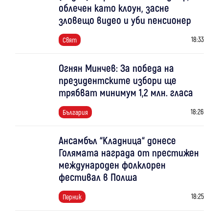
облечен като клоун, засне
зловещо видео и уби пенсионер
18:33
Свят
Огнян Минчев: За победа на
президентските избори ще
трябват минимум 1,2 млн. гласа
18:26
България
Ансамбъл “Кладница“ донесе
Голямата награда от престижен
международен фолклорен
фестивал в Полша
18:25
Перник