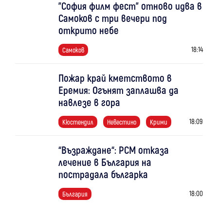
"София филм фест" отново идва в
Самоков с три вечери под
открито небе
18:14
Самоков
Пожар край кметството в
Еремия: Огънят заплашва да
навлезе в гора
18:09
Кюстендил
Невестино
Крими
“Възраждане“: РСМ отказа
лечение в България на
пострадала българка
18:00
България