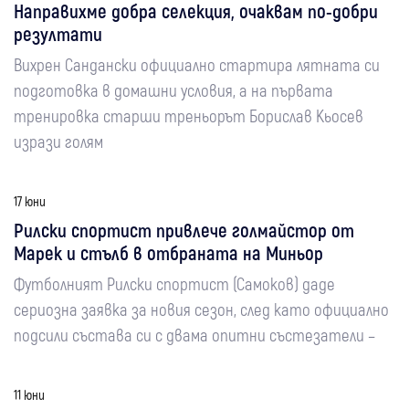
Направихме добра селекция, очаквам по-добри
резултати
Вихрен Сандански официално стартира лятната си
подготовка в домашни условия, а на първата
тренировка старши треньорът Борислав Кьосев
изрази голям
17 юни
Рилски спортист привлече голмайстор от
Марек и стълб в отбраната на Миньор
Футболният Рилски спортист (Самоков) даде
сериозна заявка за новия сезон, след като официално
подсили състава си с двама опитни състезатели –
11 юни