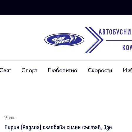
Свят
Спорт
Любопитно
Скорости
Из
18 юни
Пирин (Разлог) сглобява силен състав, взе