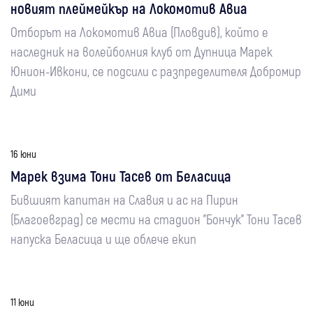
новият плеймейкър на Локомотив Авиа
Отборът на Локомотив Авиа (Пловдив), който е
наследник на волейболния клуб от Дупница Марек
Юнион-Ивкони, се подсили с разпределителя Добромир
Дими
16 юни
Марек взима Тони Тасев от Беласица
Бившият капитан на Славия и ас на Пирин
(Благоевград) се мести на стадион "Бончук" Тони Тасев
напуска Беласица и ще облече екип
11 юни