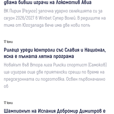
двама бивши играчи на Локомотив Авиа
ВК Пирин (Разлог) започна ударно селекцията си за
сезон 2026/2027 в Winbet Супер Волей. В редиците на
тима от Югозапада вече има две нови попъ
17 юни
Рилецо уреди контроли със Славия и Национал,
ясна е пълната лятна програма
Новакът във Втора лига Рилски спортист (Самоков)
ще изиграе още две приятелски срещи по време на
предсезонната си подготовка. Освен първоначално
об
17 юни
Шампионът на Испания Добромир Димитров е