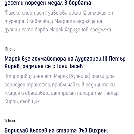
десети пореден медал в борбата
“Рилски спортист“ завоюва общо 12 отличия от
турнира в Ковачевци Младата надежда на
дупнишката борба Марек Харизанов продължа
18 юни
Марек взе голмайстора на Лудогорец III Петър
Кирев, размина се с Тони Тасев
Втородивизионният Марек (Дупница) реализира
сериозен трансфер, привличайки в редиците си
младия и обещаващ централен нападател Петър
Кирев, съобщих
17 юни
Борислав Кьосев на старта във Вихрен: