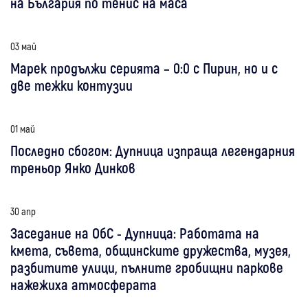
на България по тенис на маса
03 май
Марек продължи серията – 0:0 с Пирин, но и с
две тежки контузии
01 май
Последно сбогом: Дупница изпраща легендарния
треньор Янко Динков
30 апр
Заседание на ОбС - Дупница: Работата на
кмета, съвета, общинските дружества, музея,
разбитите улици, пълните гробищни паркове
нажежиха атмосферата