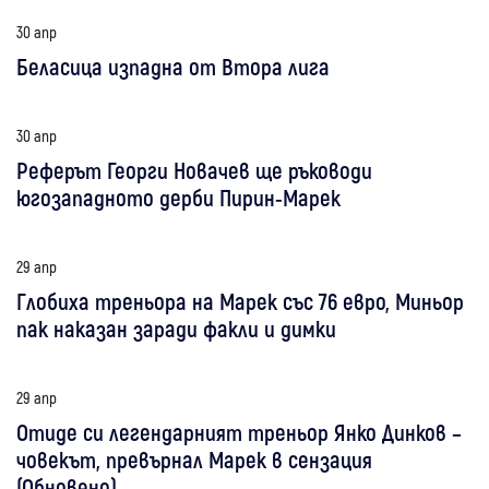
30 апр
Беласица изпадна от Втора лига
30 апр
Реферът Георги Новачев ще ръководи
югозападното дерби Пирин-Марек
29 апр
Глобиха треньора на Марек със 76 евро, Миньор
пак наказан заради факли и димки
29 апр
Отиде си легендарният треньор Янко Динков –
човекът, превърнал Марек в сензация
(Обновено)