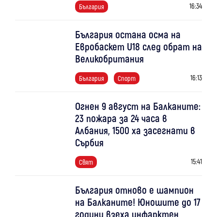
16:34
България
България остана осма на
Евробаскет U18 след обрат на
Великобритания
16:13
България
Спорт
Огнен 9 август на Балканите:
23 пожара за 24 часа в
Албания, 1500 ха засегнати в
Сърбия
15:41
Свят
България отново е шампион
на Балканите! Юношите до 17
години взеха инфарктен