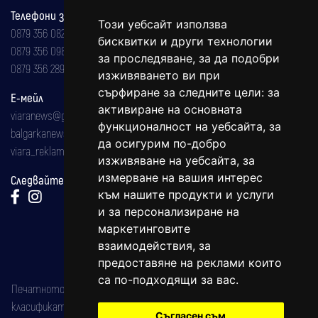
Телефони за реклама и абонаменти
Този уебсайт използва
0879 356 082
бисквитки и други технологии
0879 356 098
за проследяване, за да подобри
0879 356 289
изживяването ви при
сърфиране за следните цели:
за
Е-мейл
активиране на основната
viaranews@gmail.com
функционалност на уебсайта
,
за
balgarkanews@gmail.com
да осигурим по-добро
viara_reklama@mail.bg
изживяване на уебсайта
,
за
измерване на вашия интерес
Следвайте ни:
към нашите продукти и услуги
и за персонализиране на
маркетинговите
взаимодействия
,
за
предоставяне на реклами които
са по-подходящи за вас
.
Печатното издание на вестника е регистрирано в националния
класификатор на печатните издания (Българска национална
Съгласен съм