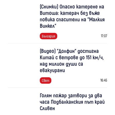
(Снимки) Опасно катерене на
Витоша: катерач без въже
повика спасители на "Малкия
Винкел"
17:07
България
(Видео) "Долфин" достигна
Китай с ветрове до 151 км/ч,
над милион души са
евакуирани
16:45
Свят
Голям пожар затвори за два
часа Подбалканския път край
Сливен