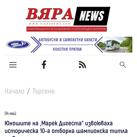
Начало
Търсене
04 май
Юношите на „Марек Дигеста“ извоюваха
историческа 10-а отборна шампионска титла