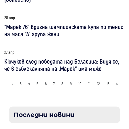
28 апр
“Марек 76” вдигна шампионската купа по тенис
на маса “А” група жени
27 апр
Кючуков след победата над Беласица: Видя се,
че в съблекалнята на „Марек” има мъже
«
3
4
5
6
7
8
9
10
11
12
13
»
Последни новини