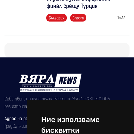
финал срещу Турция
15:37
България
Спорт
Собственик и издател на вестник "Вяра" е "АВС КО" ООД,
регистрирана на 08.05.2002 година.
Адрес на редакцията
Ние използваме
Град Дупница, ул.''Христо Ботев" 43
бисквитки