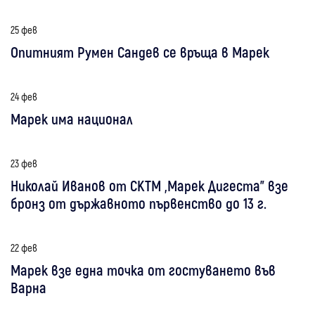
25 фев
Опитният Румен Сандев се връща в Марек
24 фев
Марек има национал
23 фев
Николай Иванов от СКТМ „Марек Дигеста” взе
бронз от държавното първенство до 13 г.
22 фев
Марек взе една точка от гостуването във
Варна