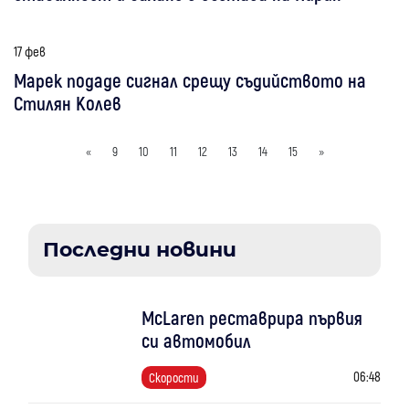
17 фев
Марек подаде сигнал срещу съдийството на
Стилян Колев
«
9
10
11
12
13
14
15
»
Последни новини
McLaren реставрира първия
си автомобил
06:48
Скорости