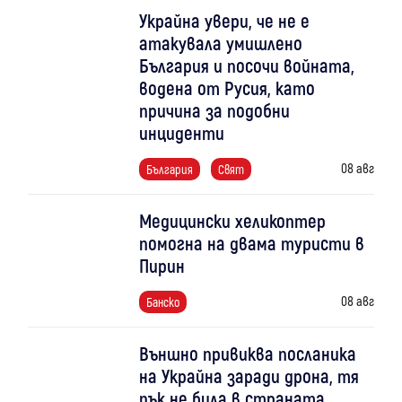
Украйна увери, че не е
атакувала умишлено
България и посочи войната,
водена от Русия, като
причина за подобни
инциденти
08 авг
България
Свят
Медицински хеликоптер
помогна на двама туристи в
Пирин
08 авг
Банско
Външно привиква посланика
на Украйна заради дрона, тя
пък не била в страната