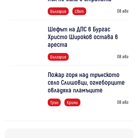
08 авг
България
Свят
Шефът на ДПС в Бургас
Христо Широков остава в
ареста
08 авг
България
Пожар горя над трънското
село Слишовци, огнеборците
овладяха пламъците
08 авг
Трън
Крими