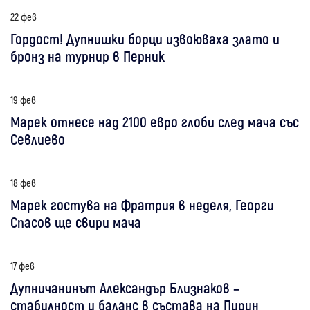
22 фев
Гордост! Дупнишки борци извоюваха злато и
бронз на турнир в Перник
19 фев
Марек отнесе над 2100 евро глоби след мача със
Севлиево
18 фев
Марек гостува на Фратрия в неделя, Георги
Спасов ще свири мача
17 фев
Дупничанинът Александър Близнаков –
стабилност и баланс в състава на Пирин