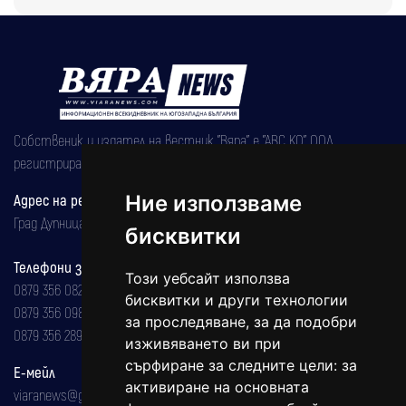
Собственик и издател на вестник "Вяра" е "АВС КО" ООД,
регистрирана на 08.05.2002 година.
Адрес на редакцията
Ние използваме
Град Дупница, ул.''Христо Ботев" 43
бисквитки
Телефони за реклама и абонаменти
Този уебсайт използва
0879 356 082
бисквитки и други технологии
0879 356 098
за проследяване, за да подобри
0879 356 289
изживяването ви при
сърфиране за следните цели:
за
Е-мейл
активиране на основната
viaranews@gmail.com