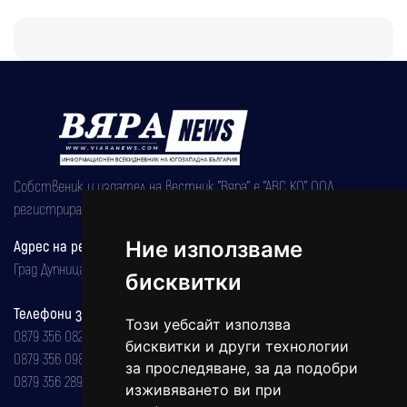
Собственик и издател на вестник "Вяра" е "АВС КО" ООД,
регистрирана на 08.05.2002 година.
Адрес на редакцията
Ние използваме
Град Дупница, ул.''Христо Ботев" 43
бисквитки
Телефони за реклама и абонаменти
Този уебсайт използва
0879 356 082
бисквитки и други технологии
0879 356 098
за проследяване, за да подобри
0879 356 289
изживяването ви при