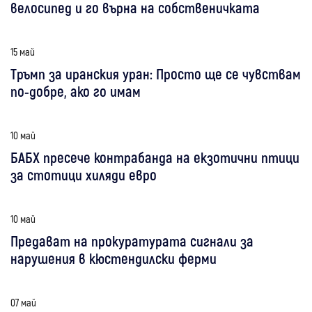
велосипед и го върна на собственичката
15 май
Тръмп за иранския уран: Просто ще се чувствам
по-добре, ако го имам
10 май
БАБХ пресече контрабанда на екзотични птици
за стотици хиляди евро
10 май
Предават на прокуратурата сигнали за
нарушения в кюстендилски ферми
07 май