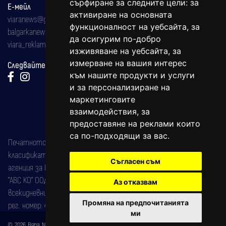
сърфиране за следните цели:
за
Е-мейл
активиране на основната
viaranews@gmail.com
функционалност на уебсайта
,
за
balgarkanews@gmail.com
да осигурим по-добро
viara_reklama@mail.bg
изживяване на уебсайта
,
за
измерване на вашия интерес
Следвайте ни:
към нашите продукти и услуги
и за персонализиране на
маркетинговите
взаимодействия
,
за
предоставяне на реклами които
са по-подходящи за вас
.
Печатното издание на вестника е регистрирано в националния
класификатор на печатните издания (Българска национална
Съгласен съм
агенция за ISSN) под номер: ISSN 1312-4722.
"АВС КО" ООД е притежател на марката: Вяра информационен
Аз отказвам
всекидневник на югозападна България, със свидетелство за марка
Промяна на предпочитанията
рег. номер: 47857/11.05.2004 година.
ми
© 2026 Вяра News Всички права запазени!