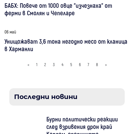
БАБХ: Повече от 1000 овце "изчезнаха" от
ферми в Смолян и Чепеларе
06 май
Унищожават 3,6 тона негодно месо от кланица
в Харманли
«
1
2
3
4
5
6
7
8
»
Последни новини
Бурни политически реакции
след взривения дрон край
Кардам, опозицията