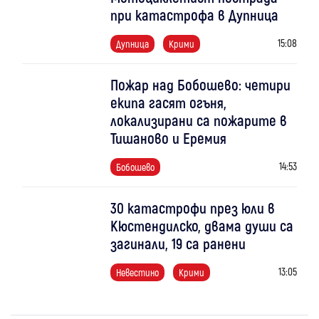
при катастрофа в Дупница
15:08
Дупница
Крими
Пожар над Бобошево: четири
екипа гасят огъня,
локализирани са пожарите в
Тишаново и Еремия
14:53
Бобошево
30 катастрофи през юли в
Кюстендилско, двама души са
загинали, 19 са ранени
13:05
Невестино
Крими