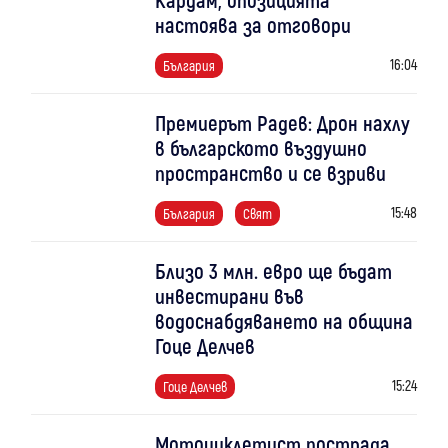
настоява за отговори
16:04
България
Премиерът Радев: Дрон нахлу
в българското въздушно
пространство и се взриви
15:48
България
Свят
Близо 3 млн. евро ще бъдат
инвестирани във
водоснабдяването на община
Гоце Делчев
15:24
Гоце Делчев
Мотоциклетист пострада