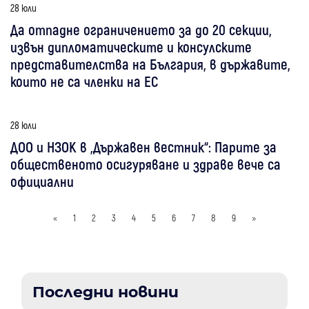
28 юли
Да отпадне ограничението за до 20 секции,
извън дипломатическите и консулските
представителства на България, в държавите,
които не са членки на ЕС
28 юли
ДОО и НЗОК в „Държавен вестник“: Парите за
общественото осигуряване и здраве вече са
официални
«
1
2
3
4
5
6
7
8
9
»
Последни новини