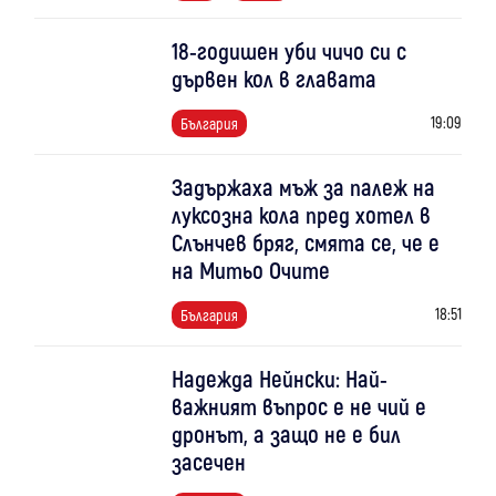
18-годишен уби чичо си с
дървен кол в главата
19:09
България
Задържаха мъж за палеж на
луксозна кола пред хотел в
Слънчев бряг, смята се, че е
на Митьо Очите
18:51
България
Надежда Нейнски: Най-
важният въпрос е не чий е
дронът, а защо не е бил
засечен