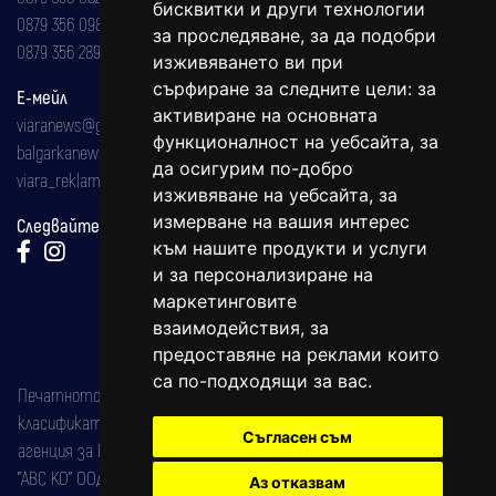
бисквитки и други технологии
0879 356 098
за проследяване, за да подобри
0879 356 289
изживяването ви при
сърфиране за следните цели:
за
Е-мейл
активиране на основната
viaranews@gmail.com
функционалност на уебсайта
,
за
balgarkanews@gmail.com
да осигурим по-добро
viara_reklama@mail.bg
изживяване на уебсайта
,
за
измерване на вашия интерес
Следвайте ни:
към нашите продукти и услуги
и за персонализиране на
маркетинговите
взаимодействия
,
за
предоставяне на реклами които
са по-подходящи за вас
.
Печатното издание на вестника е регистрирано в националния
класификатор на печатните издания (Българска национална
Съгласен съм
агенция за ISSN) под номер: ISSN 1312-4722.
"АВС КО" ООД е притежател на марката: Вяра информационен
Аз отказвам