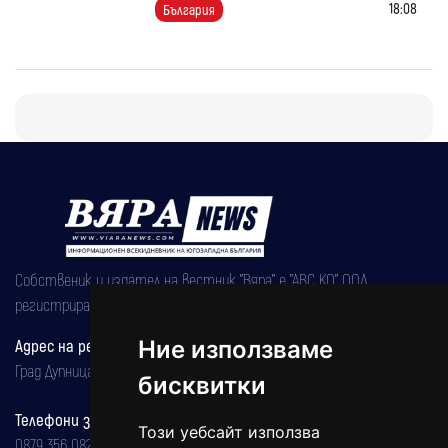
18:08
България
Собственик и издател на вестник "Вяра" е "АВС КО" ООД,
регистрирана на 08.05.2002 година.
Адрес на редакцията
Ние използваме
Град Дупница, ул.''Христо Ботев" 43
бисквитки
Телефони за реклама и абонаменти
Този уебсайт използва
0879 356 082