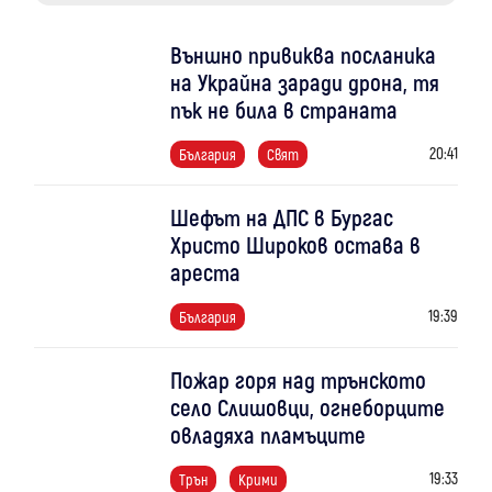
Външно привиква посланика
на Украйна заради дрона, тя
пък не била в страната
20:41
България
Свят
Шефът на ДПС в Бургас
Христо Широков остава в
ареста
19:39
България
Пожар горя над трънското
село Слишовци, огнеборците
овладяха пламъците
19:33
Трън
Крими