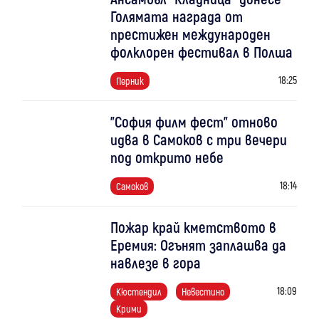
Голямата награда от
престижен международен
фолклорен фестивал в Полша
18:25
Перник
"София филм фест" отново
идва в Самоков с три вечери
под открито небе
18:14
Самоков
Пожар край кметството в
Еремия: Огънят заплашва да
навлезе в гора
18:09
Кюстендил
Невестино
Крими