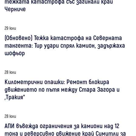
тежката катастрофа със загинали край
Черниче
29 юли
(Обновено) Тежка катастрофа на Северната
тангента: Тир удари спрял камион, задържаха
шофьор
28 юли
Километрични опашки: Ремонт блокира
движението по пътя между Стара Загора и
„Тракия“
28 юли
АПИ въвежда ограничения за камиони над 12
тона и реверсивно движение край Симитли за