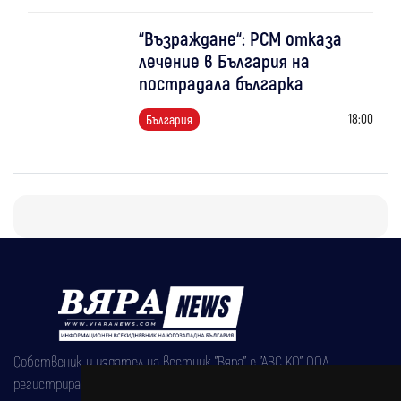
“Възраждане“: РСМ отказа
лечение в България на
пострадала българка
18:00
България
Собственик и издател на вестник "Вяра" е "АВС КО" ООД,
регистрирана на 08.05.2002 година.