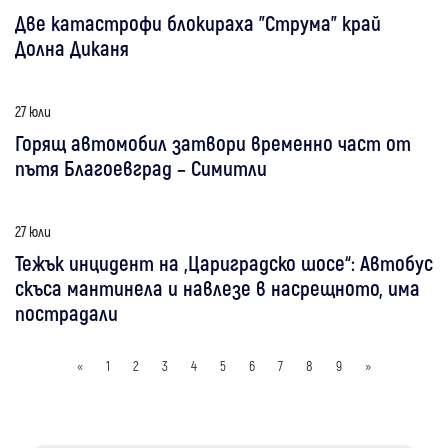
Две катастрофи блокираха "Струма" край
Долна Диканя
27 юли
Горящ автомобил затвори временно част от
пътя Благоевград – Симитли
27 юли
Тежък инцидент на „Цариградско шосе“: Автобус
скъса мантинела и навлезе в насрещното, има
пострадали
«
1
2
3
4
5
6
7
8
9
»