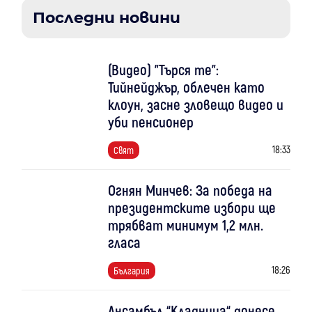
Последни новини
(Видео) "Търся те":
Тийнейджър, облечен като
клоун, засне зловещо видео и
уби пенсионер
18:33
Свят
Огнян Минчев: За победа на
президентските избори ще
трябват минимум 1,2 млн.
гласа
18:26
България
Ансамбъл “Кладница“ донесе