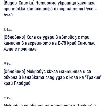
(Видео, Снимки) Четирима украинци загинаха
при тежка катастрофа с тир на пътя Русе –
Бяла
23 юли
(Обновено) Кола се удари в автовоз с три
камиона в насрещното на Е-79 край Симитли,
жена е починала
23 юли
(Обновено) Микробус скъса мантинела и се
обърна в канавката след удар с кола на "Тракия"
край Пловдив
23 юли
Микробус се обърна на магистрала „Тракия“ е