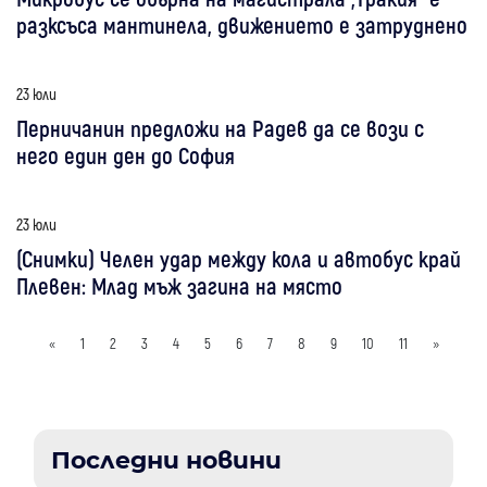
разксъса мантинела, движението е затруднено
23 юли
Перничанин предложи на Радев да се вози с
него един ден до София
23 юли
(Снимки) Челен удар между кола и автобус край
Плевен: Млад мъж загина на място
«
1
2
3
4
5
6
7
8
9
10
11
»
Последни новини