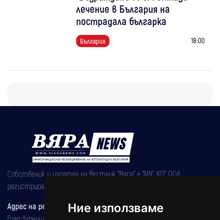
лечение в България на
пострадала българка
18:00
България
Собственик и издател на вестник "Вяра" е "АВС КО" ООД,
регистрирана на 08.05.2002 година.
Адрес на редакцията
Ние използваме
Град Дупница, ул.''Христо Ботев" 43