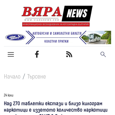
Начало
Търсене
24 юли
Над 270 таблетки екстази и близо килограм
наркотици е иззетото количество наркотици