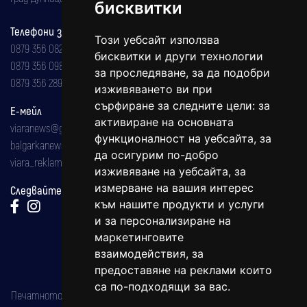
бисквитки
Телефони за реклама и абонаменти
Този уебсайт използва
0879 356 082
бисквитки и други технологии
0879 356 098
за проследяване, за да подобри
0879 356 289
изживяването ви при
сърфиране за следните цели:
за
Е-мейл
активиране на основната
viaranews@gmail.com
функционалност на уебсайта
,
за
balgarkanews@gmail.com
да осигурим по-добро
viara_reklama@mail.bg
изживяване на уебсайта
,
за
измерване на вашия интерес
Следвайте ни:
към нашите продукти и услуги
и за персонализиране на
маркетинговите
взаимодействия
,
за
предоставяне на реклами които
са по-подходящи за вас
.
Печатното издание на вестника е регистрирано в националния