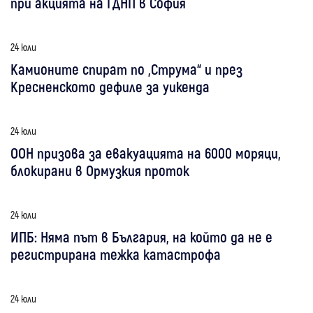
при акцията на ГДНП в София
24 юли
Камионите спират по „Струма“ и през
Кресненското дефиле за уикенда
24 юли
ООН призова за евакуацията на 6000 моряци,
блокирани в Ормузкия проток
24 юли
ИПБ: Няма път в България, на който да не е
регистрирана тежка катастрофа
24 юли