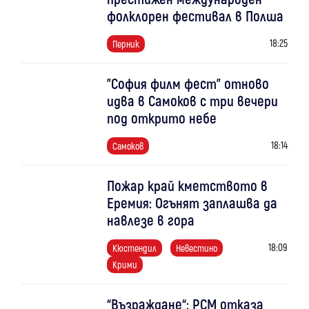
фолклорен фестивал в Полша
18:25
Перник
"София филм фест" отново
идва в Самоков с три вечери
под открито небе
18:14
Самоков
Пожар край кметството в
Еремия: Огънят заплашва да
навлезе в гора
18:09
Кюстендил
Невестино
Крими
“Възраждане“: РСМ отказа