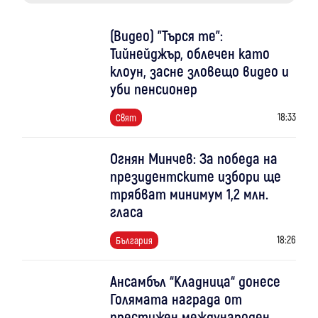
(Видео) "Търся те":
Тийнейджър, облечен като
клоун, засне зловещо видео и
уби пенсионер
18:33
Свят
Огнян Минчев: За победа на
президентските избори ще
трябват минимум 1,2 млн.
гласа
18:26
България
Ансамбъл “Кладница“ донесе
Голямата награда от
престижен международен