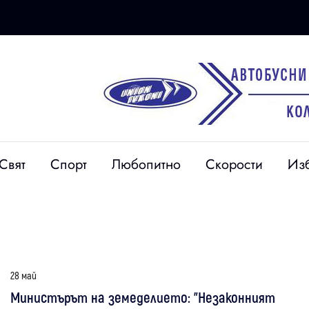
Свят
Спорт
Любопитно
Скорости
Из
28 май
Министърът на земеделието: "Незаконният