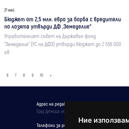
21 май
Бюджет от 2,5 млн. евро за борба с вредители
по лозята утвърди ДФ „Земеделие“
Управителният съвет на Държавен фонд
“Земеделие“ (УС на ДФЗ) утвърди бюджет до 2 556 000
ев
6
7
8
9
10
»
Адрес на редакцията
Град Дупница, ул.''Христо Ботев" 43
Ние използва
Телефони за реклама и абонаменти