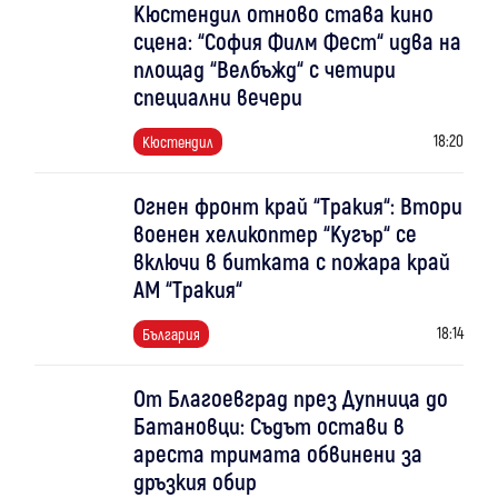
Кюстендил отново става кино
сцена: “София Филм Фест“ идва на
площад “Велбъжд“ с четири
специални вечери
18:20
Кюстендил
Огнен фронт край “Тракия“: Втори
военен хеликоптер “Кугър“ се
включи в битката с пожара край
АМ “Тракия“
18:14
България
От Благоевград през Дупница до
Батановци: Съдът остави в
ареста тримата обвинени за
дръзкия обир