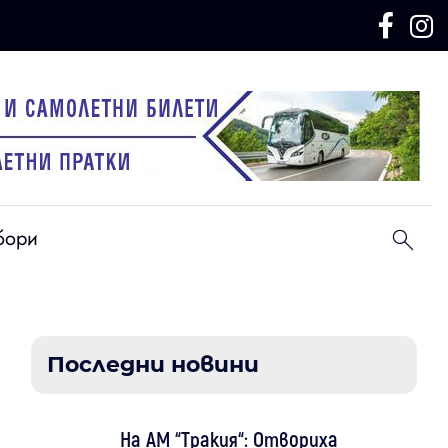
бори
Последни новини
На АМ “Тракия“: Отвориха