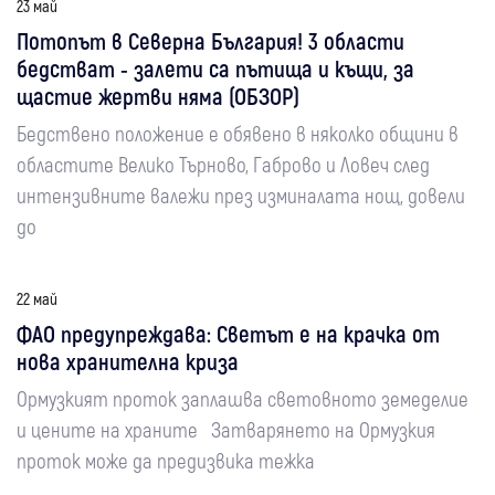
23 май
Потопът в Северна България! 3 области
бедстват - залети са пътища и къщи, за
щастие жертви няма (ОБЗОР)
Бедствено положение е обявено в няколко общини в
областите Велико Търново, Габрово и Ловеч след
интензивните валежи през изминалата нощ, довели
до
22 май
ФАО предупреждава: Светът е на крачка от
нова хранителна криза
Ормузкият проток заплашва световното земеделие
и цените на храните Затварянето на Ормузкия
проток може да предизвика тежка