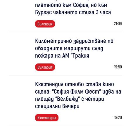
платното към София, но към
Бургас чакането стига 3 часа
21:09
България
Километрично задръстване по
обходните маршрути след
пожара на АМ "Тракия
19:50
България
Кюстендил отново става кино
сцена: “София Филм Фест“ идва на
площад “Велбъжд“ с четири
специални вечери
18:20
Кюстендил