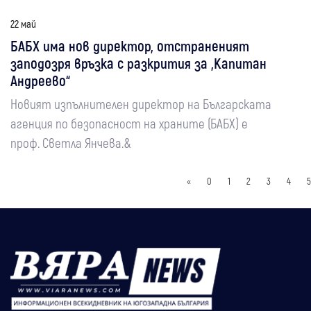
22 май
БАБХ има нов директор, отстраненият
заподозря връзка с разкрития за „Капитан
Андреево“
Новият изпълнителен директор на Българската
агенция по безопасност на храните (БАБХ) е
проф. Светла Янчева.&
«
0
1
2
3
4
5