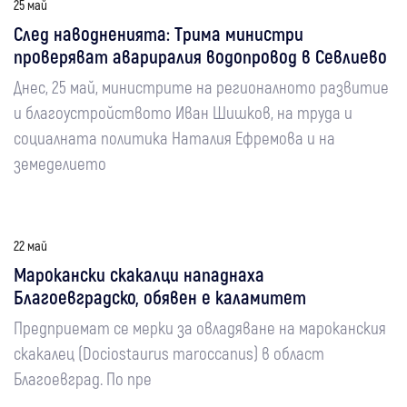
25 май
След наводненията: Трима министри
проверяват авариралия водопровод в Севлиево
Днес, 25 май, министрите на регионалното развитие
и благоустройството Иван Шишков, на труда и
социалната политика Наталия Ефремова и на
земеделието
22 май
Марокански скакалци нападнаха
Благоевградско, обявен е каламитет
Предприемат се мерки за овладяване на мароканския
скакалец (Dociostaurus maroccanus) в област
Благоевград. По пре