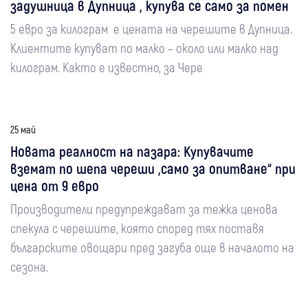
задушница в Дупница , купува се само за помен
5 евро за килограм е цената на черешите в Дупница.
Клиентите купуват по малко – около или малко над
килограм. Както е известно, за Чере
25 май
Новата реалност на пазара: Купувачите
вземат по шепа череши „само за опитване“ при
цена от 9 евро
Производители предупреждават за тежка ценова
спекула с черешите, която според тях поставя
българските овощари пред загуба още в началото на
сезона.