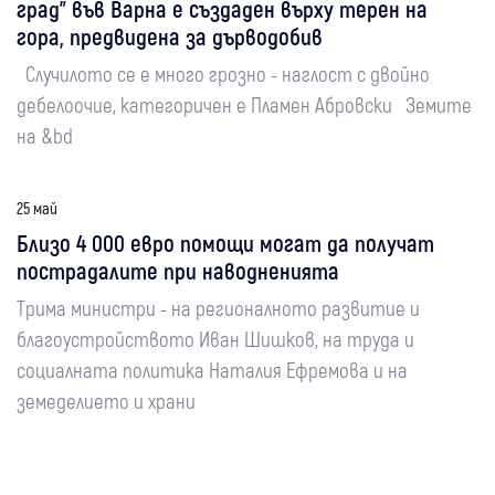
град" във Варна е създаден върху терен на
гора, предвидена за дърводобив
Случилото се е много грозно - наглост с двойно
дебелоочие, категоричен е Пламен Абровски Земите
на &bd
25 май
Близо 4 000 евро помощи могат да получат
пострадалите при наводненията
Трима министри - на регионалното развитие и
благоустройството Иван Шишков, на труда и
социалната политика Наталия Ефремова и на
земеделието и храни