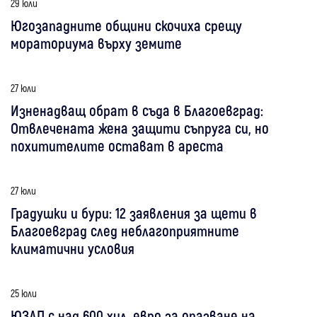
29 юли
Югозападните общини скочиха срещу
мораториума върху земите
27 юли
Изненадващ обрат в съда в Благоевград:
Отвлечената жена защити съпруга си, но
похитителите остават в ареста
27 юли
Градушки и бури: 12 заявления за щети в
Благоевград след неблагоприятните
климатични условия
25 юли
ЮЗДП с над 600 хил. евро за опазване на