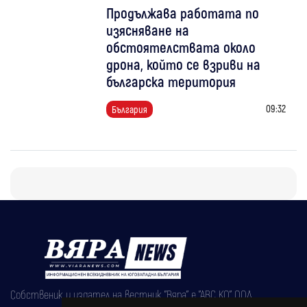
Продължава работата по
изясняване на
обстоятелствата около
дрона, който се взриви на
българска територия
09:32
България
Собственик и издател на вестник "Вяра" е "АВС КО" ООД,