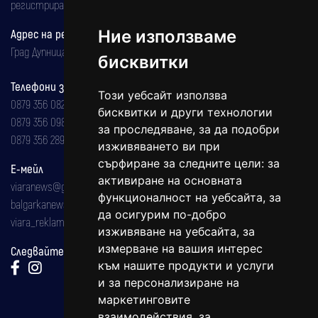
регистрирана на 08.05.2002 година.
Адрес на редакцията
Ние използваме
Град Дупница, ул.''Христо Ботев" 43
бисквитки
Телефони за реклама и абонаменти
Този уебсайт използва
0879 356 082
бисквитки и други технологии
0879 356 098
за проследяване, за да подобри
0879 356 289
изживяването ви при
сърфиране за следните цели:
за
Е-мейл
активиране на основната
viaranews@gmail.com
функционалност на уебсайта
,
за
balgarkanews@gmail.com
да осигурим по-добро
viara_reklama@mail.bg
изживяване на уебсайта
,
за
измерване на вашия интерес
Следвайте ни:
към нашите продукти и услуги
и за персонализиране на
маркетинговите
взаимодействия
,
за