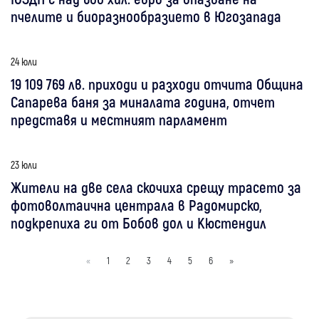
пчелите и биоразнообразието в Югозапада
24 юли
19 109 769 лв. приходи и разходи отчита Община
Сапарева баня за миналата година, отчет
представя и местният парламент
23 юли
Жители на две села скочиха срещу трасето за
фотоволтаична централа в Радомирско,
подкрепиха ги от Бобов дол и Кюстендил
«
1
2
3
4
5
6
»