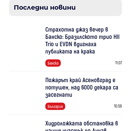
Последни новини
Страхотна джаз вечер в
Банско: Бразилското трио HII
Trio и EVDN вдигнаха
публиката на крака
11:07
Банско
Пожарът край Асеновград е
потушен, над 6000 декара са
засегнати
10:59
България
Хидроложката обстановка в
нашия участък по Дунав