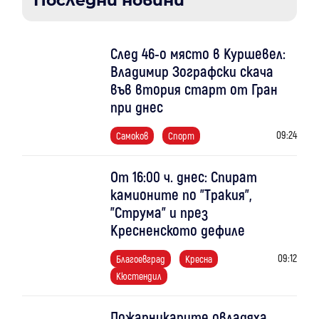
Последни новини
След 46-о място в Куршевел:
Владимир Зографски скача
във втория старт от Гран
при днес
09:24
Самоков
Спорт
От 16:00 ч. днес: Спират
камионите по "Тракия",
"Струма" и през
Кресненското дефиле
09:12
Благоевград
Кресна
Кюстендил
Пожарникарите овладяха