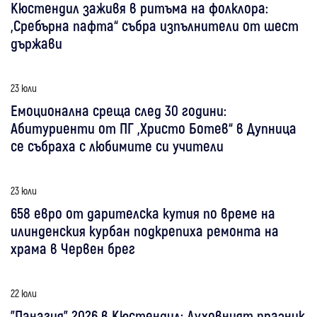
Кюстендил заживя в ритъма на фолклора:
„Сребърна пафта“ събра изпълнители от шест
държави
23 юли
Емоционална среща след 30 години:
Абитуриенти от ПГ „Христо Ботев“ в Дупница
се събраха с любимите си учители
23 юли
658 евро от дарителска кутия по време на
илинденския курбан подкрепиха ремонта на
храма в Червен брег
22 юли
"Панагия" 2026 в Кюстендил: Духовният празник