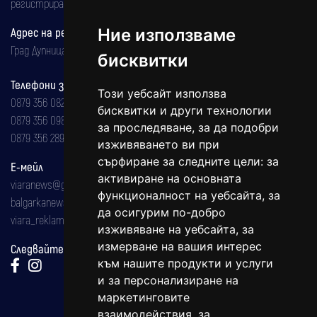
регистрирана на 08.05.2002 година.
Адрес на редакцията
Ние използваме
Град Дупница, ул.''Христо Ботев" 43
бисквитки
Телефони за реклама и абонаменти
Този уебсайт използва
0879 356 082
бисквитки и други технологии
0879 356 098
за проследяване, за да подобри
0879 356 289
изживяването ви при
сърфиране за следните цели:
за
Е-мейл
активиране на основната
viaranews@gmail.com
функционалност на уебсайта
,
за
balgarkanews@gmail.com
да осигурим по-добро
viara_reklama@mail.bg
изживяване на уебсайта
,
за
измерване на вашия интерес
Следвайте ни:
към нашите продукти и услуги
и за персонализиране на
маркетинговите
взаимодействия
,
за