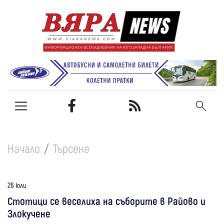
Начало
Търсене
26 юли
Стотици се веселиха на съборите в Райово и
Злокучене