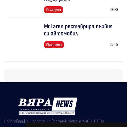
08:28
България
McLaren реставрира първия
си автомобил
06:48
Скорости
Собственик и издател на вестник "Вяра" е "АВС КО" ООД,