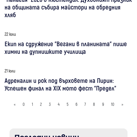
на общината събира майстори на обредния
хляб
22 юли
Екип на сдружение "Вегани в планината" пише
химни на дупнишките училища
21 юли
Адреналин и рок под върховете на Пирин:
Успешен финал на XIX мото фест "Предел"
«
0
1
2
3
4
5
6
7
8
9
10
»