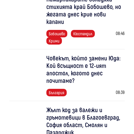
стихията край Бобошево, но
жегата днес крие нови
капани
08:46
Бобошево
Кюстендил
Крими
Човекът, който замени Юда:
Кой всъщност е 12-ият
апостол, когото днес
почитаме?
08:39
България
Жълт код за валежи и
гръмотевици в Благоевград,
София област, Смолян и
Пазарджик