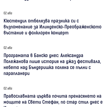
02 авг
Кюстендил отбелязва празника си с
възпоменание за Илинденско-Преображенското
въстание и фолклорен концерт
02 авг
Програмата в Банско днес: Александра
Полежанова пише история на джаз фестивала,
небето над Бъндеришка поляна се пълни с
парапланери
02 авг
Православната църква почита пренасянето на
мощите на Свети Стефан, по стар стил днес е