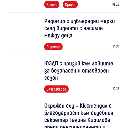
14:52
Банско
Крими
Радомир с извънредни мерки
след видеото с насилие
между деца
14:21
Радомир
ЮЗДП с призив към ловците
за безопасен и отговорен
сезон
14:13
Благоевград
Окръжен съд – Кюстендил с
благодарност към съдебния
секретар Галина Кирилова
преди пенсионирането ѝ