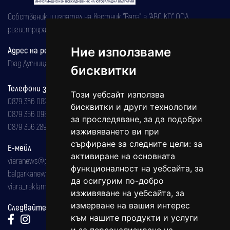
Собственик и издател на вестник "Вяра" е "АВС КО" ООД,
регистрирана на 08.05.2002 година.
Адрес на редакцията
Ние използваме
Град Дупница, ул.''Христо Ботев" 43
бисквитки
Телефони за реклама и абонаменти
Този уебсайт използва
0879 356 082
бисквитки и други технологии
0879 356 098
за проследяване, за да подобри
0879 356 289
изживяването ви при
сърфиране за следните цели:
за
Е-мейл
активиране на основната
viaranews@gmail.com
функционалност на уебсайта
,
за
balgarkanews@gmail.com
да осигурим по-добро
viara_reklama@mail.bg
изживяване на уебсайта
,
за
измерване на вашия интерес
Следвайте ни:
към нашите продукти и услуги