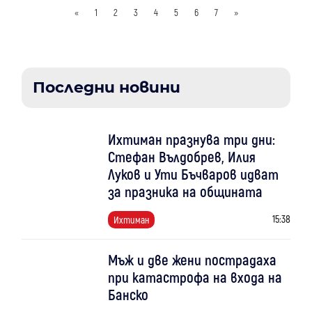
«
1
2
3
4
5
6
7
»
Последни новини
Ихтиман празнува три дни:
Стефан Вълдобрев, Илия
Луков и Ути Бъчваров идват
за празника на общината
15:38
Ихтиман
Мъж и две жени пострадаха
при катастрофа на входа на
Банско