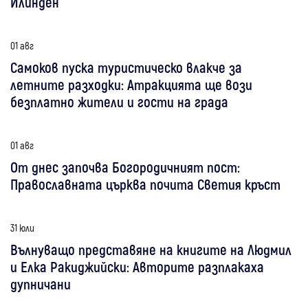
Илинден
01 авг
Самоков пуска туристическо влакче за
летните разходки: Атракцията ще вози
безплатно жители и гости на града
01 авг
От днес започва Богородичният пост:
Православната църква почита Светия кръст
31 юли
Вълнуващо представяне на книгите на Людмил
и Елка Ракиджийски: Авторите разплакаха
дупничани