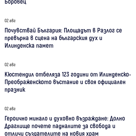
Боровец
02 авг
Почувствай България: Площадът в Разлог се
превърна в сцена на българския дух и
Илинденска памет
02 авг
Кюстендил отбеляза 123 години от Илинденско-
Преображенското въстание и своя официален
празник
02 авг
Героично минало и духовно възраждане: Долно
Драглище почете падналите за свобода и
отличи създателите на новия храм