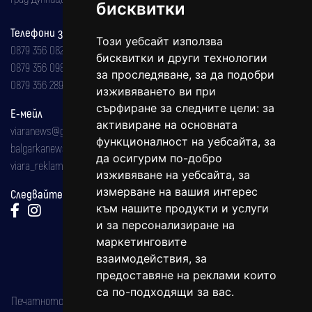
бисквитки
Телефони за реклама и абонаменти
Този уебсайт използва
0879 356 082
бисквитки и други технологии
0879 356 098
за проследяване, за да подобри
0879 356 289
изживяването ви при
сърфиране за следните цели:
за
Е-мейл
активиране на основната
viaranews@gmail.com
функционалност на уебсайта
,
за
balgarkanews@gmail.com
да осигурим по-добро
viara_reklama@mail.bg
изживяване на уебсайта
,
за
измерване на вашия интерес
Следвайте ни:
към нашите продукти и услуги
и за персонализиране на
маркетинговите
взаимодействия
,
за
предоставяне на реклами които
са по-подходящи за вас
.
Печатното издание на вестника е регистрирано в националния