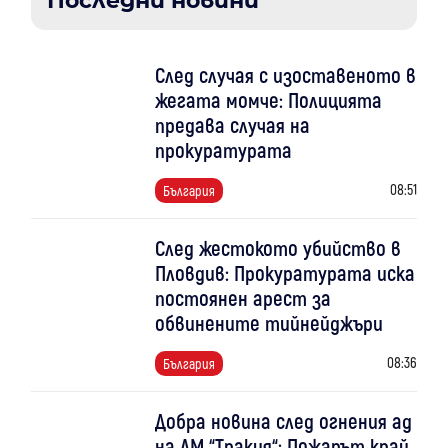
Последни новини
След случая с изоставеното в
жегата момче: Полицията
предава случая на
прокуратурата
08:51
България
След жестокото убийство в
Пловдив: Прокуратурата иска
постоянен арест за
обвинените тийнейджъри
08:36
България
Добра новина след огнения ад
на АМ “Тракия“: Пожарът край