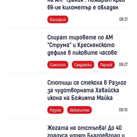
69-ия километър е овладян
08:31
България
Спират тировете по АМ
“Струма“ и Кресненското
дефиле в пиковите часове
08:27
Симитли
Сандански
Перник
Стотици се стекоха в Разлог
за чудотворната Хавайска
икона на Божията Майка
08:10
Разлог
Любопитно
Жегата не отстъпва! До 40
градуса удрят Благоевград и