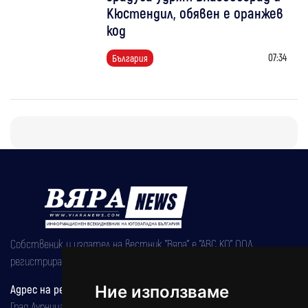
Кюстендил, обявен е оранжев
код
07:34
България
Собственик и издател на вестник "Вяра" е "АВС КО" ООД,
регистрирана на 08.05.2002 година.
Адрес на редакцията
Ние използваме
Град Дупница, ул.''Христо Ботев" 43