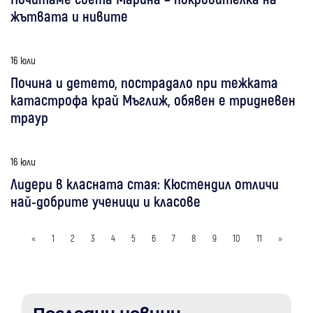
жътвата и нивите
16 юли
Почина и детето, пострадало при тежката
катастрофа край Мъглиж, обявен е тридневен
траур
16 юли
Лидери в класната стая: Кюстендил отличи
най-добрите ученици и класове
«
1
2
3
4
5
6
7
8
9
10
11
»