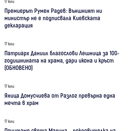
17 юли
Премиерът Румен Радев: Външният ни
министър не е подписвала Киевската
декларация
17 юли
Патриарх Даниил благослови Лешница за 100-
годишнината на храма, дари икона и кръст
(ОБНОВЕНО)
17 юли
Яница Домусчиева от Разлог превърна една
мечта в храм
17 юли
Почитаме света Марина – покровителка на