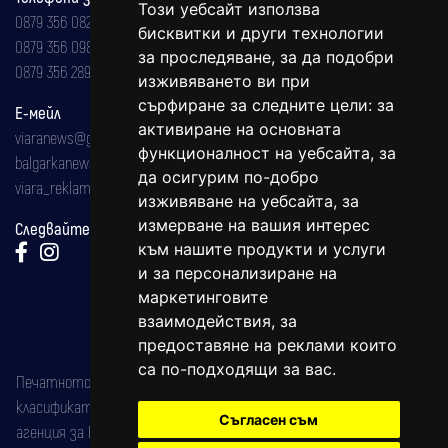
Този уебсайт използва
0879 356 082
бисквитки и други технологии
0879 356 098
за проследяване, за да подобри
0879 356 289
изживяването ви при
сърфиране за следните цели:
за
Е-мейл
активиране на основната
viaranews@gmail.com
функционалност на уебсайта
,
за
balgarkanews@gmail.com
да осигурим по-добро
viara_reklama@mail.bg
изживяване на уебсайта
,
за
измерване на вашия интерес
Следвайте ни:
към нашите продукти и услуги
и за персонализиране на
маркетинговите
взаимодействия
,
за
предоставяне на реклами които
са по-подходящи за вас
.
Печатното издание на вестника е регистрирано в националния
класификатор на печатните издания (Българска национална
Съгласен съм
агенция за ISSN) под номер: ISSN 1312-4722.