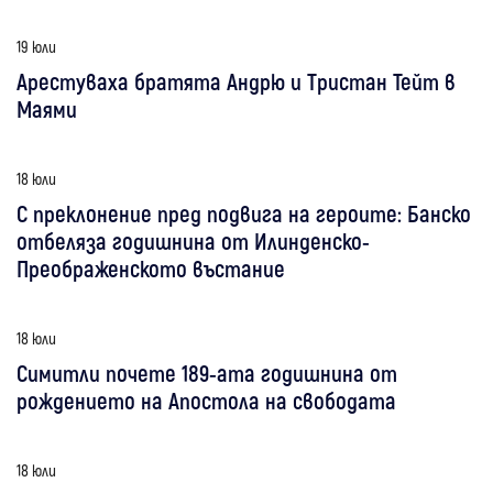
19 юли
Арестуваха братята Андрю и Тристан Тейт в
Маями
18 юли
С преклонение пред подвига на героите: Банско
отбеляза годишнина от Илинденско-
Преображенското въстание
18 юли
Симитли почете 189-ата годишнина от
рождението на Апостола на свободата
18 юли