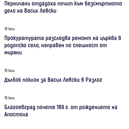
Перничани отдадоха почит към безсмъртното
дело на Васил Левски
18 юли
Прокуратурата разследва ремонт на църква в
родопско село, направен по спешност от
миряни
18 юли
Дълбок поклон за Васил Левски в Разлог
18 юли
Благоевград почете 189 г. от рождението на
Апостола