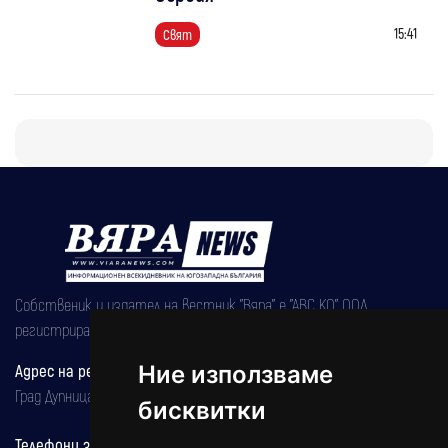
15:41
Свят
Собственик и издател на вестник "Вяра" е "АВС КО" ООД,
регистрирана на 08.05.2002 година.
Адрес на редакцията
Ние използваме
Град Дупница, ул.''Христо Ботев" 43
бисквитки
Телефони за реклама и абонаменти