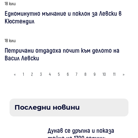
18 юли
Едноминутно мълчание и поклон за Левски в
Кюстендил
18 юли
Петричани отдадоха почит към делото на
Васил Левски
«
1
2
3
4
5
6
7
8
9
10
11
»
Последни новини
Дунав се дръпна и показа
тайна на 1700 години: