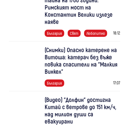
Римският мост на
Константин Велики излезе
наяве
18:12
България
Свят
Любопитно
(Снимки) Опасно катерене на
Витоша: катерач без въже
повика спасители на "Малкия
Винкел"
17:07
България
(Видео) "Долфин" достигна
Китай с ветрове до 151 км/ч,
над милион души са
евакуирани