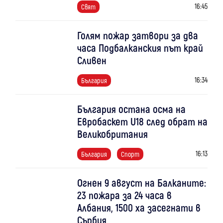
16:45
Свят
Голям пожар затвори за два
часа Подбалканския път край
Сливен
16:34
България
България остана осма на
Евробаскет U18 след обрат на
Великобритания
16:13
България
Спорт
Огнен 9 август на Балканите:
23 пожара за 24 часа в
Албания, 1500 ха засегнати в
Сърбия