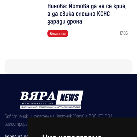
Нинова: Йотова да не се крие,
а да свика спешно КСНС
заради дрона
17:05
България
Собственик и издател на вестник "Вяра" е "АВС КО" ООД,
регистрирана на 08.05.2002 година.
Адрес на редакцията