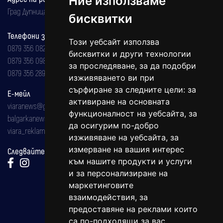
Ние използваме
Град Дупница, ул.''Христо Ботев" 43
бисквитки
Телефони за реклама и абонаменти
Този уебсайт използва
0879 356 082
бисквитки и други технологии
0879 356 098
за проследяване, за да подобри
0879 356 289
изживяването ви при
сърфиране за следните цели:
за
Е-мейл
активиране на основната
viaranews@gmail.com
функционалност на уебсайта
,
за
balgarkanews@gmail.com
да осигурим по-добро
viara_reklama@mail.bg
изживяване на уебсайта
,
за
измерване на вашия интерес
Следвайте ни:
към нашите продукти и услуги
и за персонализиране на
маркетинговите
взаимодействия
,
за
предоставяне на реклами които
са по-подходящи за вас
.