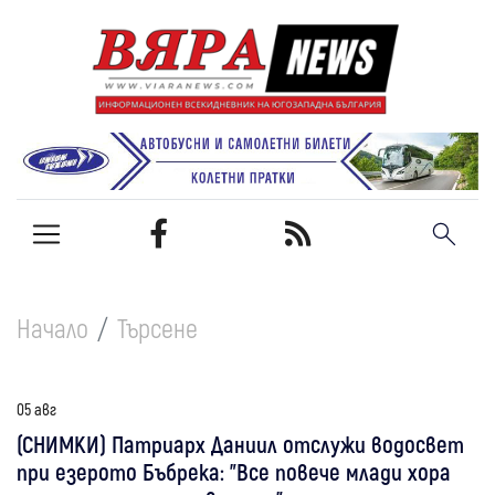
Начало
Търсене
05 авг
(СНИМКИ) Патриарх Даниил отслужи водосвет
при езерото Бъбрека: "Все повече млади хора