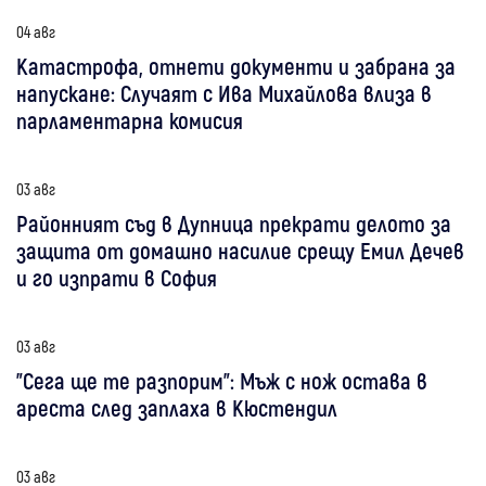
04 авг
Катастрофа, отнети документи и забрана за
напускане: Случаят с Ива Михайлова влиза в
парламентарна комисия
03 авг
Районният съд в Дупница прекрати делото за
защита от домашно насилие срещу Емил Дечев
и го изпрати в София
03 авг
"Сега ще те разпорим": Мъж с нож остава в
ареста след заплаха в Кюстендил
03 авг