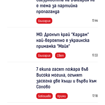
е тема за партийна
пропаганда
17:44
България
МО: Дронът край “Кардам“
най-вероятно е украинска
примамка “Майя“
17:33
България
Свят
7 екипа гасят пожара във
Висока могила, огънят
засегна две къщи и върви към
Сопово
17:18
Бобошево
Крими