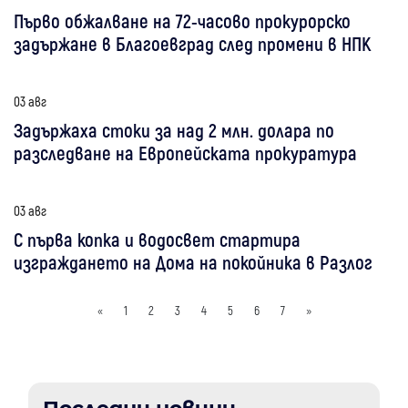
Първо обжалване на 72-часово прокурорско
задържане в Благоевград след промени в НПК
03 авг
Задържаха стоки за над 2 млн. долара по
разследване на Европейската прокуратура
03 авг
С първа копка и водосвет стартира
изграждането на Дома на покойника в Разлог
«
1
2
3
4
5
6
7
»