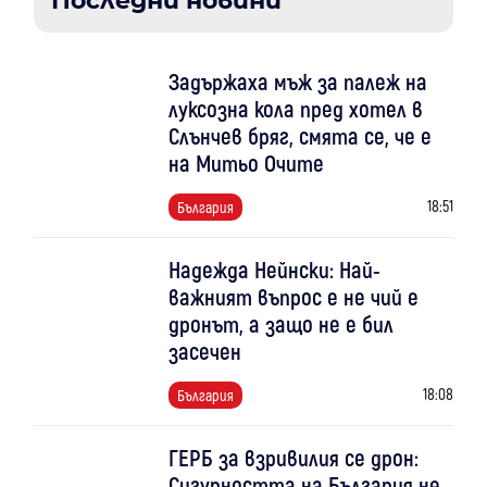
Последни новини
Задържаха мъж за палеж на
луксозна кола пред хотел в
Слънчев бряг, смята се, че е
на Митьо Очите
18:51
България
Надежда Нейнски: Най-
важният въпрос е не чий е
дронът, а защо не е бил
засечен
18:08
България
ГЕРБ за взривилия се дрон:
Сигурността на България не