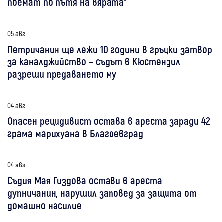
поемат по пътя на вярата"
05 авг
Петричанин ще лежи 10 години в гръцки затвор
за каналджийство – съдът в Кюстендил
разреши предаването му
04 авг
Опасен рецидивист остава в ареста заради 42
грама марихуана в Благоевград
04 авг
Съдия Мая Гиздова остави в ареста
дупничанин, нарушил заповед за защита от
домашно насилие