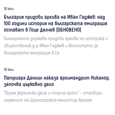
30 юли
България придоби архива на Иван Гаджев: над
100 години история на българската емиграция
остават в Гоце Делчев (ОБНОВЕНО)
Българската държава придоби архива на историка и
общественик д-р Иван Гаджев и Института за
българската емиграция в Се
29 юли
Патриарх Даниил наказа архимандрит Никанор,
започва църковно дело
“Приех украински деца и получих аргос“ – отговори
игуменът на Църногорския манастир Архима