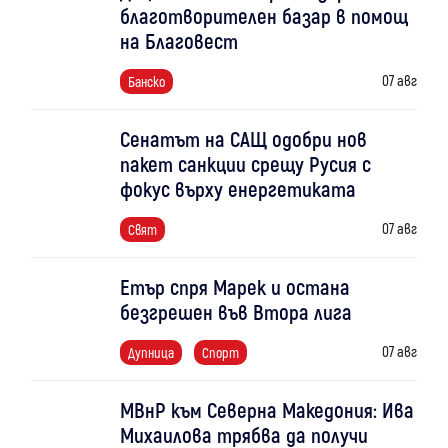
благотворителен базар в помощ
на Благовест
07 авг
Банско
Сенатът на САЩ одобри нов
пакет санкции срещу Русия с
фокус върху енергетиката
07 авг
Свят
Етър спря Марек и остана
безгрешен във Втора лига
07 авг
Дупница
Спорт
МВнР към Северна Македония: Ива
Михаилова трябва да получи