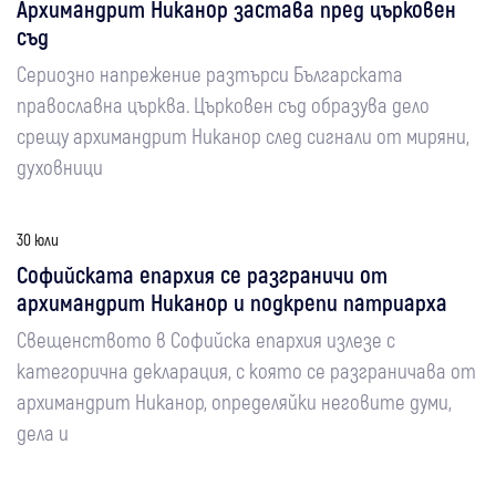
Архимандрит Никанор застава пред църковен
съд
Сериозно напрежение разтърси Българската
православна църква. Църковен съд образува дело
срещу архимандрит Никанор след сигнали от миряни,
духовници
30 юли
Софийската епархия се разграничи от
архимандрит Никанор и подкрепи патриарха
Свещенството в Софийска епархия излезе с
категорична декларация, с която се разграничава от
архимандрит Никанор, определяйки неговите думи,
дела и