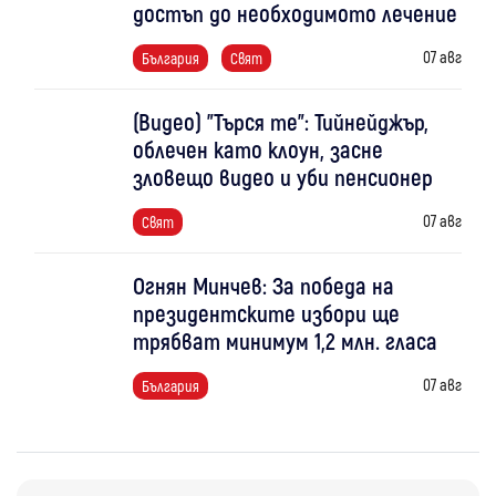
достъп до необходимото лечение
07 авг
България
Свят
(Видео) "Търся те": Тийнейджър,
облечен като клоун, засне
зловещо видео и уби пенсионер
07 авг
Свят
Огнян Минчев: За победа на
президентските избори ще
трябват минимум 1,2 млн. гласа
07 авг
България