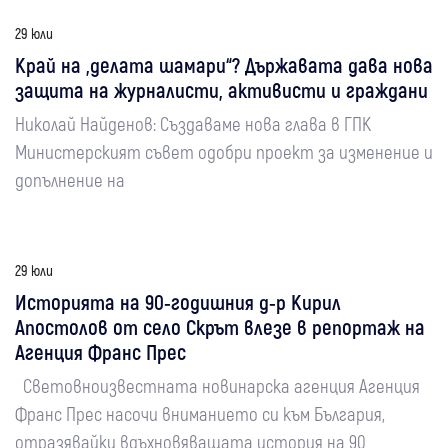
29 юли
Край на „делата шамари“? Държавата дава нова
защита на журналисти, активисти и граждани
Николай Найденов: Създаваме нова глава в ГПК
Министерският съвет одобри проект за изменение и
допълнение на
29 юли
Историята на 90-годишния д-р Кирил
Апостолов от село Скрът влезе в репортаж на
Агенция Франс Прес
Световноизвестната новинарска агенция Агенция
Франс Прес насочи вниманието си към България,
отразявайки вдъхновяващата история на 90