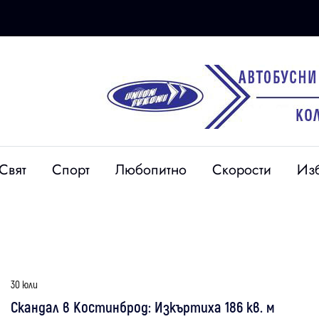
Свят
Спорт
Любопитно
Скорости
Из
30 юли
Скандал в Костинброд: Изкъртиха 186 кв. м