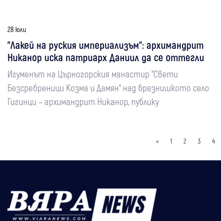
28 юли
"Лакей на руския империализъм": архимандрит
Никанор иска патриарх Даниил да се оттегли
Игуменът на Църногорския манастир “Свети
Безсребреници Козма и Дамян“ над брезнишкото село
Гигинци – архимандрит Никанор, публику
«
1
2
3
4