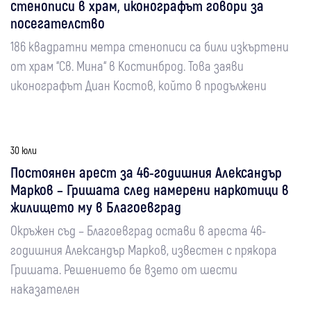
стенописи в храм, иконографът говори за
посегателство
186 квадратни метра стенописи са били изкъртени
от храм “Св. Мина“ в Костинброд. Това заяви
иконографът Диан Костов, който в продължени
30 юли
Постоянен арест за 46-годишния Александър
Марков – Гришата след намерени наркотици в
жилището му в Благоевград
Окръжен съд – Благоевград остави в ареста 46-
годишния Александър Марков, известен с прякора
Гришата. Решението бе взето от шести
наказателен