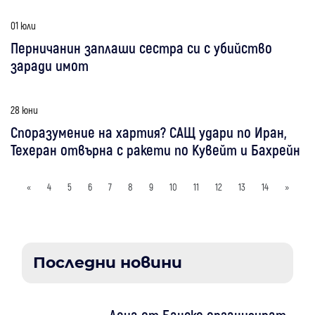
01 юли
Перничанин заплаши сестра си с убийство
заради имот
28 юни
Споразумение на хартия? САЩ удари по Иран,
Техеран отвърна с ракети по Кувейт и Бахрейн
«
4
5
6
7
8
9
10
11
12
13
14
»
Последни новини
Деца от Банско организират