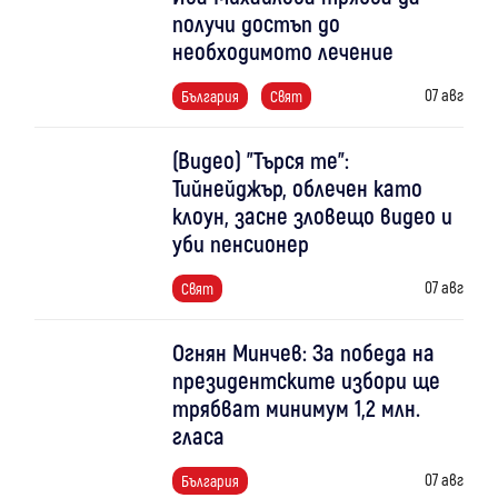
получи достъп до
необходимото лечение
07 авг
България
Свят
(Видео) "Търся те":
Тийнейджър, облечен като
клоун, засне зловещо видео и
уби пенсионер
07 авг
Свят
Огнян Минчев: За победа на
президентските избори ще
трябват минимум 1,2 млн.
гласа
07 авг
България