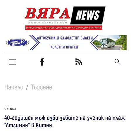
Начало
Търсене
08 юли
40-годишен мъж изби зъбите на ученик на плаж
"Атлиман“ в Китен