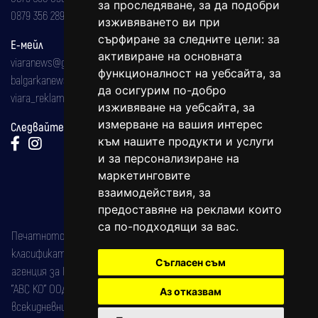
за проследяване, за да подобри
0879 356 289
изживяването ви при
сърфиране за следните цели:
за
Е-мейл
активиране на основната
viaranews@gmail.com
функционалност на уебсайта
,
за
balgarkanews@gmail.com
да осигурим по-добро
viara_reklama@mail.bg
изживяване на уебсайта
,
за
измерване на вашия интерес
Следвайте ни:
към нашите продукти и услуги
и за персонализиране на
маркетинговите
взаимодействия
,
за
предоставяне на реклами които
са по-подходящи за вас
.
Печатното издание на вестника е регистрирано в националния
класификатор на печатните издания (Българска национална
Съгласен съм
агенция за ISSN) под номер: ISSN 1312-4722.
"АВС КО" ООД е притежател на марката: Вяра информационен
Аз отказвам
всекидневник на югозападна България, със свидетелство за марка