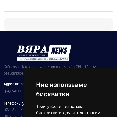
Собственик и издател на вестник "Вяра" е "АВС КО" ООД,
регистрирана на 08.05.2002 година.
Адрес на редакцията
Ние използваме
Град Дупница, ул.''Христо Ботев" 43
бисквитки
Телефони за реклама и абонаменти
Този уебсайт използва
0879 356 082
бисквитки и други технологии
0879 356 098