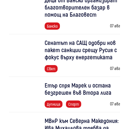
благотворителен базар в
помощ на Благовест
07 авг
Банско
Сенатът на САЩ одобри нов
пакет санкции срещу Русия с
фокус върху енергетиката
07 авг
Свят
Етър спря Марек и остана
безгрешен във Втора лига
07 авг
Дупница
Спорт
МВнР към Северна Македония:
Ива Михаилова трябва да