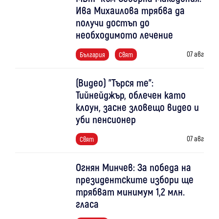
Ива Михаилова трябва да
получи достъп до
необходимото лечение
07 авг
България
Свят
(Видео) "Търся те":
Тийнейджър, облечен като
клоун, засне зловещо видео и
уби пенсионер
07 авг
Свят
Огнян Минчев: За победа на
президентските избори ще
трябват минимум 1,2 млн.
гласа