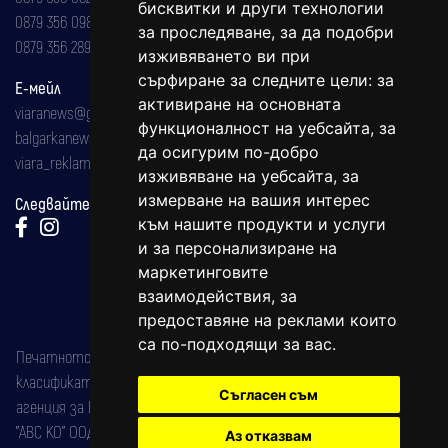
бисквитки и други технологии
0879 356 098
за проследяване, за да подобри
0879 356 289
изживяването ви при
сърфиране за следните цели:
за
Е-мейл
активиране на основната
viaranews@gmail.com
функционалност на уебсайта
,
за
balgarkanews@gmail.com
да осигурим по-добро
viara_reklama@mail.bg
изживяване на уебсайта
,
за
измерване на вашия интерес
Следвайте ни:
към нашите продукти и услуги
и за персонализиране на
маркетинговите
взаимодействия
,
за
предоставяне на реклами които
са по-подходящи за вас
.
Печатното издание на вестника е регистрирано в националния
класификатор на печатните издания (Българска национална
Съгласен съм
агенция за ISSN) под номер: ISSN 1312-4722.
"АВС КО" ООД е притежател на марката: Вяра информационен
Аз отказвам