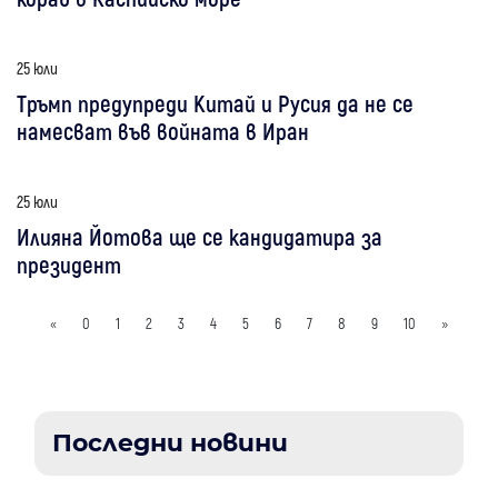
25 юли
Тръмп предупреди Китай и Русия да не се
намесват във войната в Иран
25 юли
Илияна Йотова ще се кандидатира за
президент
«
0
1
2
3
4
5
6
7
8
9
10
»
Последни новини