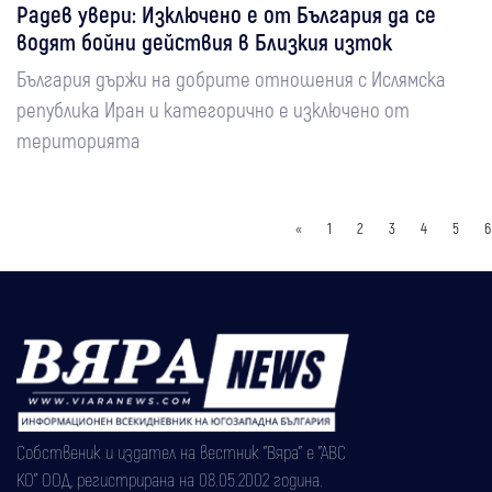
Радев увери: Изключено е от България да се
водят бойни действия в Близкия изток
България държи на добрите отношения с Ислямска
република Иран и категорично е изключено от
територията
«
1
2
3
4
5
6
Собственик и издател на вестник "Вяра" е "АВС
КО" ООД, регистрирана на 08.05.2002 година.