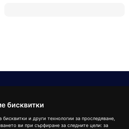
Е-мейл
Следвайте ни:
viaranews@gmail.com
balgarkanews@gmail.com
ме бисквитки
viara_reklama@mail.bg
а бисквитки и други технологии за проследяване,
ването ви при сърфиране за следните цели:
за