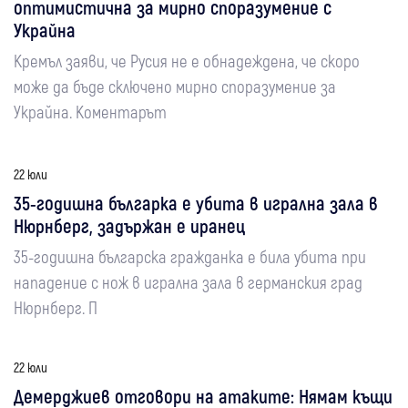
оптимистична за мирно споразумение с
Украйна
Кремъл заяви, че Русия не е обнадеждена, че скоро
може да бъде сключено мирно споразумение за
Украйна. Коментарът
22 юли
35-годишна българка е убита в игрална зала в
Нюрнберг, задържан е иранец
35-годишна българска гражданка е била убита при
нападение с нож в игрална зала в германския град
Нюрнберг. П
22 юли
Демерджиев отговори на атаките: Нямам къщи