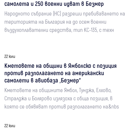
самолета и 250 военни идват в Безмер
Народното събрание (НС) разреши пребиваването на
територията на България на до осем военни
въздухоплавателни средства, тип КC-135, с техн
22 юли
Кметовете на общини в Ямболско с позиция
против разполагането на американски
самолети в авиобаза „Безмер“
Кметовете на общините Ямбол, Тунджа, Елхово,
Стралджа и Болярово излязоха с обща позиция, в
която се обявяват против разполагането на&nbs
22 юли