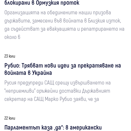
блокирани в Ормузкия проток
Организацията на обединените нации призова
държавите, замесени във войната в Близкия изток,
да съдействат за евакуацията и репатрирането на
около 6
23 юли
Рубио: Трябват нови идеи за прекратяване на
войната в Украйна
Русия предупреди САЩ срещу извършването на
"неприемливи" оръжейни доставки Държавният
секретар на САЩ Марко Рубио заяви, че за
22 юли
Парламентът каза „да“: 8 американски