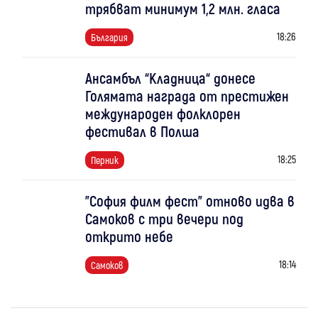
трябват минимум 1,2 млн. гласа
18:26
България
Ансамбъл “Кладница“ донесе
Голямата награда от престижен
международен фолклорен
фестивал в Полша
18:25
Перник
"София филм фест" отново идва в
Самоков с три вечери под
открито небе
18:14
Самоков