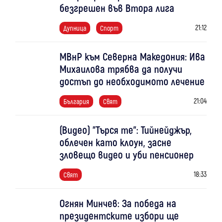
безгрешен във Втора лига
21:12
Дупница
Спорт
МВнР към Северна Македония: Ива
Михаилова трябва да получи
достъп до необходимото лечение
21:04
България
Свят
(Видео) "Търся те": Тийнейджър,
облечен като клоун, засне
зловещо видео и уби пенсионер
18:33
Свят
Огнян Минчев: За победа на
президентските избори ще