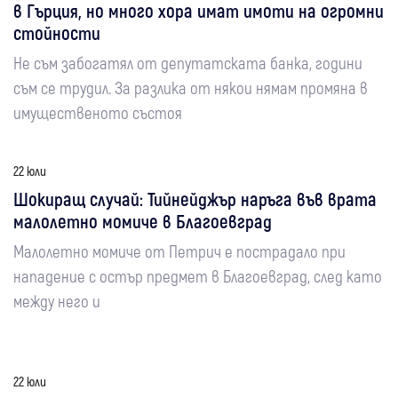
в Гърция, но много хора имат имоти на огромни
стойности
Не съм забогатял от депутатската банка, години
съм се трудил. За разлика от някои нямам промяна в
имущественото състоя
22 юли
Шокиращ случай: Тийнейджър наръга във врата
малолетно момиче в Благоевград
Малолетно момиче от Петрич е пострадало при
нападение с остър предмет в Благоевград, след като
между него и
22 юли