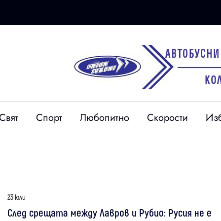
Свят
Спорт
Любопитно
Скорости
Из
23 юли
След срещата между Лавров и Рубио: Русия не е