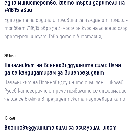
едно министерство, което търси дарители на
7416,15 евро
Едно дете на година и половина се нуждае от помощ -
трябват 7416,15 евро за 3-месечен курс на лечение след
претърпян инсулт. Това дете е Анастасия,
26 юли
Началникът на Военновъздушните сили: Няма
да се кандидатирам за вицепрезидент
Началникът на Военновъздушните сили ген. Николай
Русев категорично отрече появилите се информации,
че ще се включи в президентската надпревара като
18 юли
Военновъздушните сили са осигурили шест