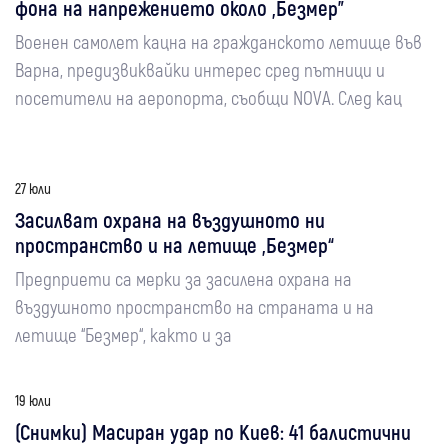
фона на напрежението около „Безмер”
Военен самолет кацна на гражданското летище във
Варна, предизвиквайки интерес сред пътници и
посетители на аеропорта, съобщи NOVA. След кац
27 юли
Засилват охрана на въздушното ни
пространство и на летище „Безмер“
Предприети са мерки за засилена охрана на
въздушното пространство на страната и на
летище “Безмер“, както и за
19 юли
(Снимки) Масиран удар по Киев: 41 балистични