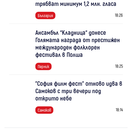
трябват минимум 1,2 млн. гласа
18:26
България
Ансамбъл “Кладница“ донесе
Голямата награда от престижен
международен фолклорен
фестивал в Полша
18:25
Перник
"София филм фест" отново идва в
Самоков с три вечери под
открито небе
18:14
Самоков