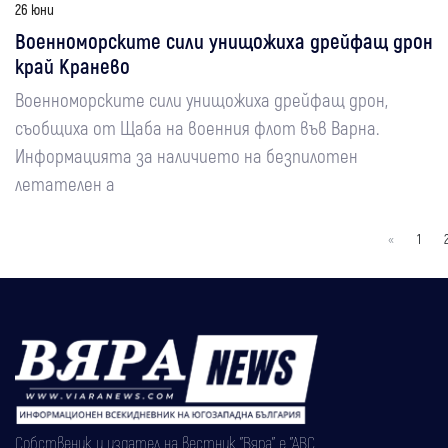
26 юни
Военноморските сили унищожиха дрейфащ дрон
край Кранево
Военноморските сили унищожиха дрейфащ дрон,
съобщиха от Щаба на военния флот във Варна.
Информацията за наличието на безпилотен
летателен а
«
1
Собственик и издател на вестник "Вяра" е "АВС