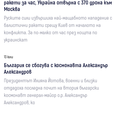
ракети за час, Украйна отвърна с 370 дрона към
Москва
Руските сили извършиха най-мащабното нападение с
балистични ракети срещу Киев от началото на
конфликта. За по-малко от час през нощта по
украинскат
13 юли
България се сбогува с космонавта Александър
Александров
Президентът Илияна Йотова, военни и близки
отдадоха последна почит на втория български
космонавт генерал-майор о.р. Александър
Александров, ко