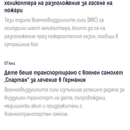
хеликоптера на разположение за гасене на
пожари
Тази година Военновъздушните сили (ВВС) са
осигурили шест хеликоптера, които да са на
разположение през пожароопасния сезон, съобщи в
сутрешния бло
07 юли
Дете беше транспортирано с военен самолет
„Спартан“ за лечение в Германия
Военновъздушните сили изпълниха успешно задача за
въздушен транспорт на дете, съпровождащ
медицински екип и придружители с
военнотранспортен самоле