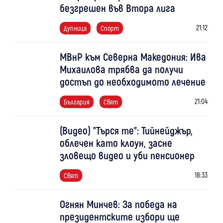
безгрешен във Втора лига
21:12
Дупница
Спорт
МВнР към Северна Македония: Ива
Михаилова трябва да получи
достъп до необходимото лечение
21:04
България
Свят
(Видео) "Търся те": Тийнейджър,
облечен като клоун, засне
зловещо видео и уби пенсионер
18:33
Свят
Огнян Минчев: За победа на
президентските избори ще