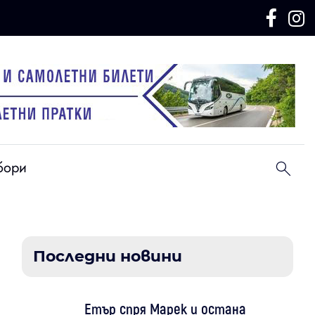
бори
Последни новини
Етър спря Марек и остана