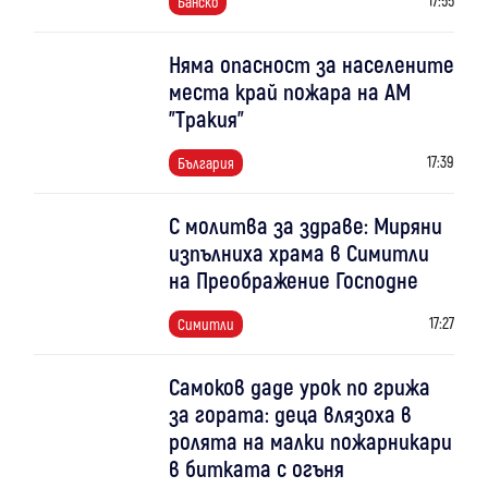
Банско
Няма опасност за населените
места край пожара на АМ
"Тракия"
17:39
България
С молитва за здраве: Миряни
изпълниха храма в Симитли
на Преображение Господне
17:27
Симитли
Самоков даде урок по грижа
за гората: деца влязоха в
ролята на малки пожарникари
в битката с огъня