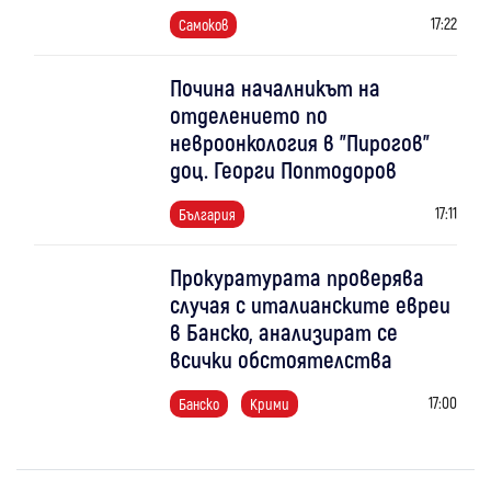
17:22
Самоков
Почина началникът на
отделението по
невроонкология в "Пирогов"
доц. Георги Поптодоров
17:11
България
Прокуратурата проверява
случая с италианските евреи
в Банско, анализират се
всички обстоятелства
17:00
Банско
Крими