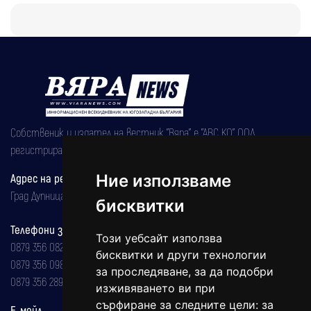
Собственик и издател на вестник "Вяра" е "АВС КО" ООД,
регистрирана на 08.05.2002 година.
Адрес на редакцията
Ние използваме
Град Дупница, ул.''Христо Ботев" 43
бисквитки
Телефони за реклама и абонаменти
Този уебсайт използва
0879 356 082
бисквитки и други технологии
0879 356 098
за проследяване, за да подобри
0879 356 289
изживяването ви при
сърфиране за следните цели:
за
Е-мейл