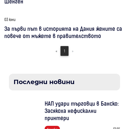
Шенген
03 юни
За първи път в историята на Дания жените са
повече от мъжете в правителството
«
1
»
Последни новини
НАП удари търговци в Банско:
Засякоха нефискални
принтери
17:55