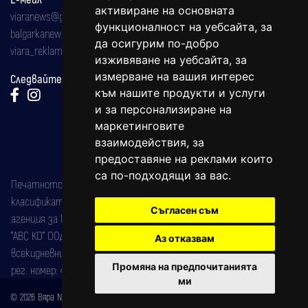
активиране на основната
viaranews@gmail.com
функционалност на уебсайта
,
за
balgarkanews@gmail.com
да осигурим по-добро
viara_reklama@mail.bg
изживяване на уебсайта
,
за
измерване на вашия интерес
Следвайте ни:
към нашите продукти и услуги
и за персонализиране на
маркетинговите
взаимодействия
,
за
предоставяне на реклами които
са по-подходящи за вас
.
Печатното издание на вестника е регистрирано в националния
класификатор на печатните издания (Българска национална
Съгласен съм
агенция за ISSN) под номер: ISSN 1312-4722.
"АВС КО" ООД е притежател на марката: Вяра информационен
Аз отказвам
всекидневник на югозападна България, със свидетелство за марка
Промяна на предпочитанията
рег. номер: 47857/11.05.2004 година.
ми
© 2026 Вяра News Всички права запазени!