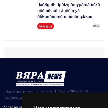
Пловдив: Прокуратурата иска
постоянен арест за
обвинените тийнейджъри
08:36
България
Собственик и издател на вестник "Вяра" е "АВС КО" ООД,
регистрирана на 08.05.2002 година.
Адрес на редакцията