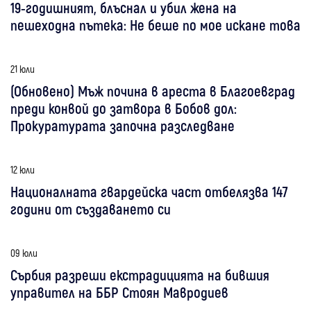
19-годишният, блъснал и убил жена на
пешеходна пътека: Не беше по мое искане това
21 юли
(Обновено) Мъж почина в ареста в Благоевград
преди конвой до затвора в Бобов дол:
Прокуратурата започна разследване
12 юли
Националната гвардейска част отбелязва 147
години от създаването си
09 юли
Сърбия разреши екстрадицията на бившия
управител на ББР Стоян Мавродиев