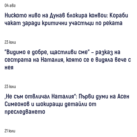
04 авг
Ниското ниво на Дунав блокира конвои: Кораби
чакат заради критични участъци по реката
23 юли
"Видимо е добре, щастливи сме" – разказ на
сестрата на Наталия, която се е видяла вече с
нея
23 юли
„Не съм отвличал Наталия“: Първи думи на Асен
Симеонов и шокиращи детайли от
преследването
21 юли