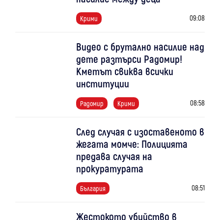
09:08
Крими
Видео с брутално насилие над
дете разтърси Радомир!
Кметът свиква всички
институции
08:58
Радомир
Крими
След случая с изоставеното в
жегата момче: Полицията
предава случая на
прокуратурата
08:51
България
Жестокото убийство в