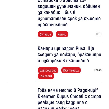
годишен дупничанин, обвинен
за канабис – бил в
изпитателен срок за същото
престъпление
10:01
Дупница
Крими
Камери ще пазят Рила: Ще
следят за пожари, бракониери
и изстрели в планината
09:43
Благоевград
Кюстендил
България
Това няма място в Радомир!“
Кметът Кирил Стоев с остра
реакция след кадрите с
насилие между деца