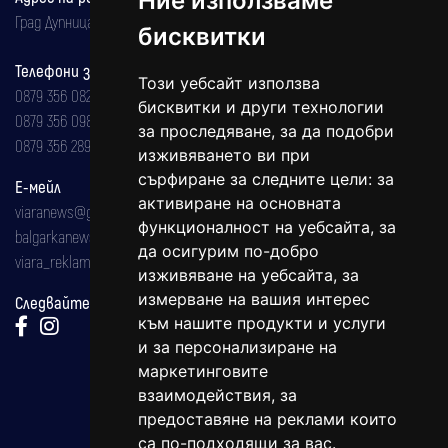
Ние използваме
Град Дупница, ул.''Христо Ботев" 43
бисквитки
Телефони за реклама и абонаменти
Този уебсайт използва
0879 356 082
бисквитки и други технологии
0879 356 098
за проследяване, за да подобри
0879 356 289
изживяването ви при
сърфиране за следните цели:
за
Е-мейл
активиране на основната
viaranews@gmail.com
функционалност на уебсайта
,
за
balgarkanews@gmail.com
да осигурим по-добро
viara_reklama@mail.bg
изживяване на уебсайта
,
за
измерване на вашия интерес
Следвайте ни:
към нашите продукти и услуги
и за персонализиране на
маркетинговите
взаимодействия
,
за
предоставяне на реклами които
са по-подходящи за вас
.