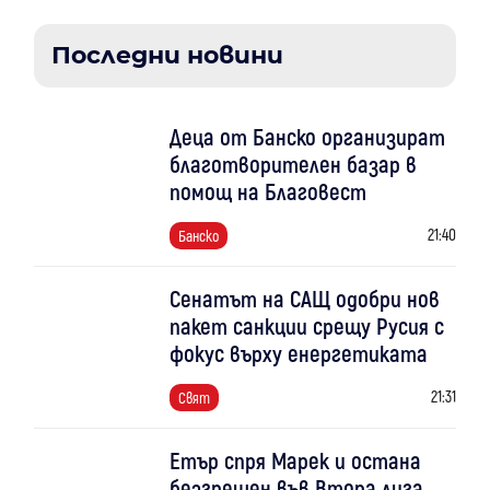
Последни новини
Деца от Банско организират
благотворителен базар в
помощ на Благовест
21:40
Банско
Сенатът на САЩ одобри нов
пакет санкции срещу Русия с
фокус върху енергетиката
21:31
Свят
Етър спря Марек и остана
безгрешен във Втора лига