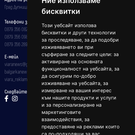
Ние използваме
Град Дупница, ул.''Христо Ботев" 43
бисквитки
Телефони за реклама и абонаменти
Този уебсайт използва
0879 356 082
бисквитки и други технологии
0879 356 098
за проследяване, за да подобри
0879 356 289
изживяването ви при
сърфиране за следните цели:
за
Е-мейл
активиране на основната
viaranews@gmail.com
функционалност на уебсайта
,
за
balgarkanews@gmail.com
да осигурим по-добро
viara_reklama@mail.bg
изживяване на уебсайта
,
за
измерване на вашия интерес
Следвайте ни:
към нашите продукти и услуги
и за персонализиране на
маркетинговите
взаимодействия
,
за
предоставяне на реклами които
са по-подходящи за вас
.