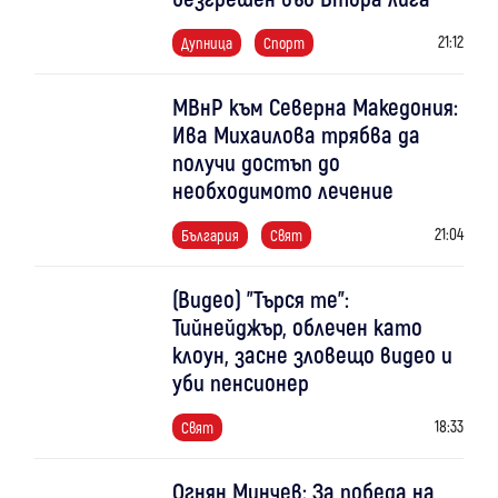
21:12
Дупница
Спорт
МВнР към Северна Македония:
Ива Михаилова трябва да
получи достъп до
необходимото лечение
21:04
България
Свят
(Видео) "Търся те":
Тийнейджър, облечен като
клоун, засне зловещо видео и
уби пенсионер
18:33
Свят
Огнян Минчев: За победа на