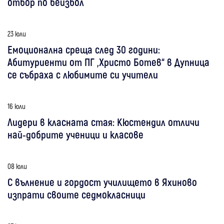
отбор по бейзбол
23 юли
Емоционална среща след 30 години:
Абитуриенти от ПГ „Христо Ботев“ в Дупница
се събраха с любимите си учители
16 юли
Лидери в класната стая: Кюстендил отличи
най-добрите ученици и класове
08 юли
С вълнение и гордост училището в Яхиново
изпрати своите седмокласници