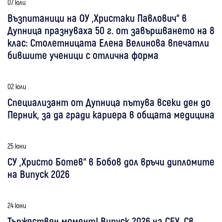
07 юли
Възпитаници на ОУ „Христаки Павлович“ в
Дупница празнуваха 50 г. от завършването на 8
клас: Столетницата Елена Велинова впечатли
бившите ученици с отлична форма
02 юли
Специализант от Дупница пътува всеки ден до
Перник, за да гради кариера в общата медицина
25 юни
СУ „Христо Ботев“ в Бобов дол връчи дипломите
на Випуск 2026
24 юни
Тържествен момент! Випуск 2026 на СЕУ „Св.