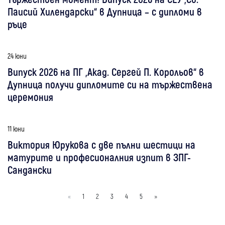
Паисий Хилендарски“ в Дупница – с дипломи в
ръце
24 юни
Випуск 2026 на ПГ „Акад. Сергей П. Корольов“ в
Дупница получи дипломите си на тържествена
церемония
11 юни
Виктория Юрукова с две пълни шестици на
матурите и професионалния изпит в ЗПГ-
Сандански
«
1
2
3
4
5
»