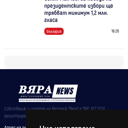
президентските избори ще
трябват минимум 1,2 млн.
гласа
18:26
България
Собственик и издател на вестник "Вяра" е "АВС КО" ООД,
регистрирана на 08.05.2002 година.
Адрес на редакцията