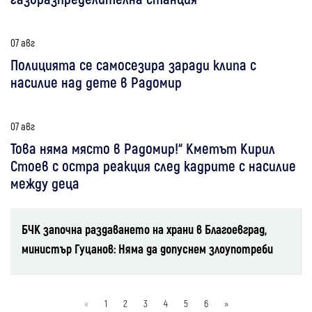
07 авг
Полицията се самосезира заради клипа с
насилие над дете в Радомир
07 авг
Това няма място в Радомир!“ Кметът Кирил
Стоев с остра реакция след кадрите с насилие
между деца
БЧК започна раздаването на храни в Благоевград,
министър Гуцанов: Няма да допуснем злоупотреби
«
1
2
3
4
5
6
»