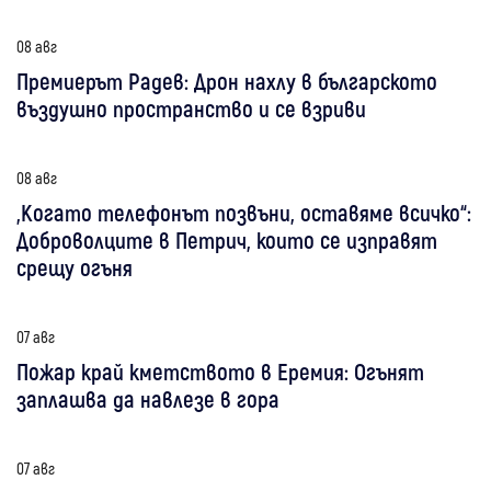
08 авг
Премиерът Радев: Дрон нахлу в българското
въздушно пространство и се взриви
08 авг
„Когато телефонът позвъни, оставяме всичко“:
Доброволците в Петрич, които се изправят
срещу огъня
07 авг
Пожар край кметството в Еремия: Огънят
заплашва да навлезе в гора
07 авг