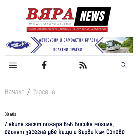
Начало
Търсене
08 авг
7 екипа гасят пожара във Висока могила,
огънят засегна две къщи и върви към Сопово