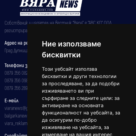
Собственик и издател на вестник "Вяра" е "АВС КО" ООД,
регистрирана на 08.05.2002 година.
Адрес на редакцията
Ние използваме
Град Дупница, ул.''Христо Ботев" 43
бисквитки
Телефони за реклама и абонаменти
Този уебсайт използва
0879 356 082
бисквитки и други технологии
0879 356 098
за проследяване, за да подобри
0879 356 289
изживяването ви при
сърфиране за следните цели:
за
Е-мейл
активиране на основната
viaranews@gmail.com
функционалност на уебсайта
,
за
balgarkanews@gmail.com
да осигурим по-добро
viara_reklama@mail.bg
изживяване на уебсайта
,
за
измерване на вашия интерес
Следвайте ни: