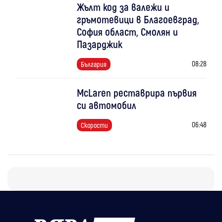
Жълт код за валежи и
гръмотевици в Благоевград,
София област, Смолян и
Пазарджик
08:28
България
McLaren реставрира първия
си автомобил
06:48
Скорости