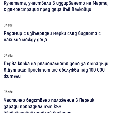
Кучетата, участвали в издирването на Марти,
с демонстрация пред деца във Велковци
07 авг
Радомир с извънредни мерки след видеото с
насилие между деца
07 авг
Първа копка на регионалното депо за отпадъци
в Дупница: Проектът ще обслужва над 100 000
жители
07 авг
Частично бедствено положение в Перник
заради пропаднал път към
газоразпределителна станция