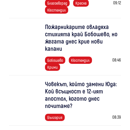
09:12
Благоевград
Кресна
Кюстендил
Пожарникарите овладяха
стихията край Бобошево, но
жегата днес крие нови
капани
08:46
Бобошево
Кюстендил
Крими
Човекът, който замени Юда:
Кой всъщност е 12-ият
апостол, когото днес
почитаме?
08:39
България