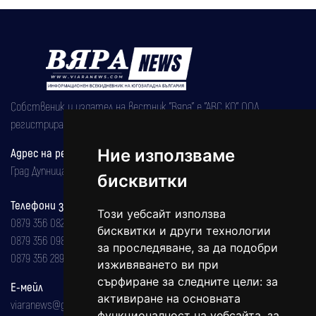
Собственик и издател на вестник "Вяра" е "АВС КО" ООД,
регистрирана на 08.05.2002 година.
Адрес на редакцията
Ние използваме
Град Дупница, ул.''Христо Ботев" 43
бисквитки
Телефони за реклама и абонаменти
Този уебсайт използва
0879 356 082
бисквитки и други технологии
0879 356 098
за проследяване, за да подобри
0879 356 289
изживяването ви при
сърфиране за следните цели:
за
Е-мейл
активиране на основната
viaranews@gmail.com
функционалност на уебсайта
,
за