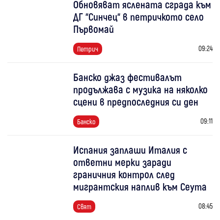
Обновяват яслената сграда към
ДГ “Синчец“ в петричкото село
Първомай
09:24
Петрич
Банско джаз фестивалът
продължава с музика на няколко
сцени в предпоследния си ден
09:11
Банско
Испания заплаши Италия с
ответни мерки заради
граничния контрол след
мигрантския наплив към Сеута
08:45
Свят