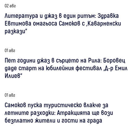
02 авг
Литература и джаз в един ритъм: Здравка
Евтимова омагьоса Самоков с „Каварненски
разкази“
01 авг
Пет години джаз в сърцето на Рила: Боровец
даде старт на юбилейния фестивал „Д-р Емил
Илиев“
01 авг
Самоков пуска туристическо влакче за
летните разходки: Атракцията ще вози
безплатно жители и гости на града