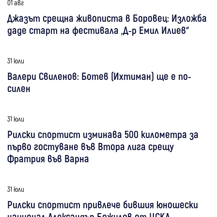
01 авг
Джазът срещна живописта в Боровец: Изложба
даде старт на фестивала „Д-р Емил Илиев“
31 юли
Валери Свиленов: Ботев (Ихтиман) ще е по-
силен
31 юли
Рилски спортист изминава 500 километра за
първо гостуване във Втора лига срещу
Фратрия във Варна
31 юли
Рилски спортист привлече бившия юношески
национал Александър Божилов от ЦСКА