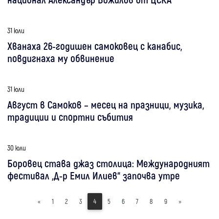
31 юли
Хванаха 26-годишен самоковец с канабис,
повдигнаха му обвинение
31 юли
Август в Самоков – месец на празници, музика,
традиции и спортни събития
30 юли
Боровец става джаз столица: Международният
фестивал „Д-р Емил Илиев“ започва утре
«
1
2
3
4
5
6
7
8
9
»