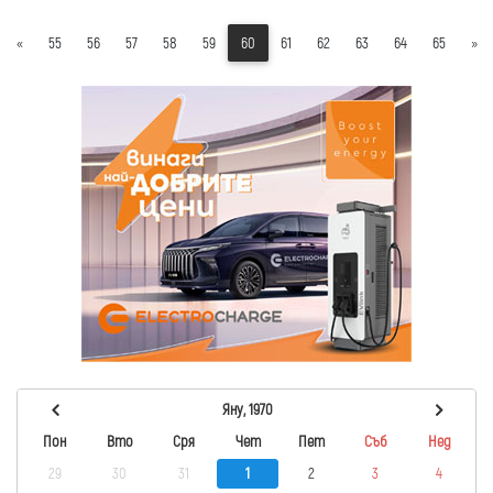
«
55
56
57
58
59
60
61
62
63
64
65
»
Яну, 1970
Пон
Вто
Сря
Чет
Пет
Съб
Нед
29
30
31
1
2
3
4