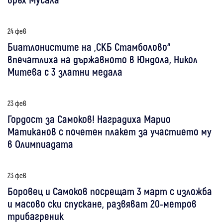
24 фев
Биатлонистите на „СКБ Стамболово“
впечатлиха на държавното в Юндола, Никол
Митева с 3 златни медала
23 фев
Гордост за Самоков! Наградиха Марио
Матиканов с почетен плакет за участието му
в Олимпиадата
23 фев
Боровец и Самоков посрещат 3 март с изложба
и масово ски спускане, развяват 20-метров
трибагреник