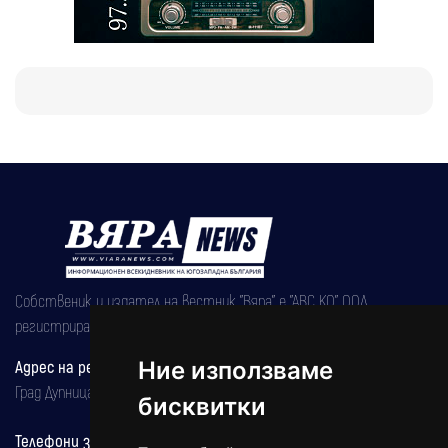
Собственик и издател на вестник "Вяра" е "АВС КО" ООД,
регистрирана на 08.05.2002 година.
Адрес на редакцията
Ние използваме
Град Дупница, ул.''Христо Ботев" 43
бисквитки
Телефони за реклама и абонаменти