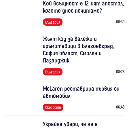
Кой всъщност е 12-ият апостол,
когото днес почитаме?
08:39
България
Жълт код за валежи и
гръмотевици в Благоевград,
София област, Смолян и
Пазарджик
08:28
България
McLaren реставрира първия си
автомобил
06:48
Скорости
Украйна увери, че не е