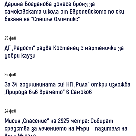
Дарина Богданова донесе бронз за
самоковската школа от Европейското по ски
бягане на "Спешъл Олимпикс"
25 фев
ДГ „Радост“ радва Костенец с мартенички за
добри каузи
24 фев
За 34-годишнината си! НП „Рила” откри изложба
„Природа във времето“ в Самоков
24 фев
Мисия „Спасение“ на 2925 метра: Събират
средства за лечението на Мъри – пазителя на
връх Мусала