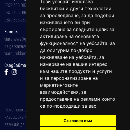
Този уебсайт използва
0879 356 082
бисквитки и други технологии
0879 356 098
за проследяване, за да подобри
0879 356 289
изживяването ви при
сърфиране за следните цели:
за
Е-мейл
активиране на основната
viaranews@gmail.com
функционалност на уебсайта
,
за
balgarkanews@gmail.com
да осигурим по-добро
viara_reklama@mail.bg
изживяване на уебсайта
,
за
измерване на вашия интерес
Следвайте ни:
към нашите продукти и услуги
и за персонализиране на
маркетинговите
взаимодействия
,
за
предоставяне на реклами които
са по-подходящи за вас
.
Печатното издание на вестника е регистрирано в националния
класификатор на печатните издания (Българска национална
Съгласен съм
агенция за ISSN) под номер: ISSN 1312-4722.