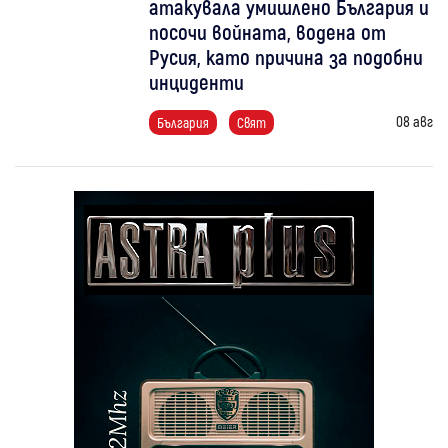
атакувала умишлено България и
посочи войната, водена от
Русия, като причина за подобни
инциденти
08 авг
България
Свят