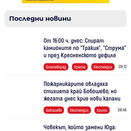
Последни новини
От 16:00 ч. днес: Спират
камионите по "Тракия", "Струма"
и през Кресненското дефиле
09:12
Благоевград
Кресна
Кюстендил
Пожарникарите овладяха
стихията край Бобошево, но
жегата днес крие нови капани
08:46
Бобошево
Кюстендил
Крими
Човекът, който замени Юда: