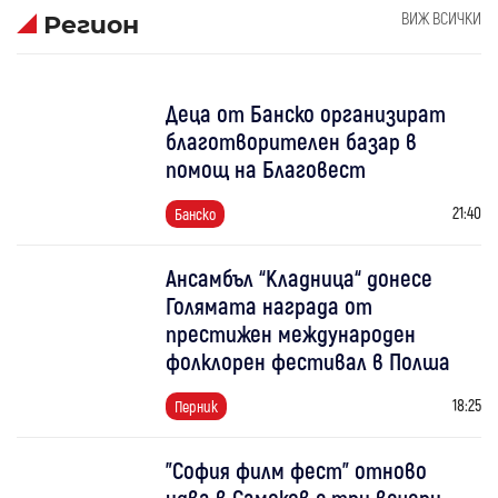
ВИЖ ВСИЧКИ
Регион
Деца от Банско организират
благотворителен базар в
помощ на Благовест
21:40
Банско
Ансамбъл “Кладница“ донесе
Голямата награда от
престижен международен
фолклорен фестивал в Полша
18:25
Перник
"София филм фест" отново
идва в Самоков с три вечери