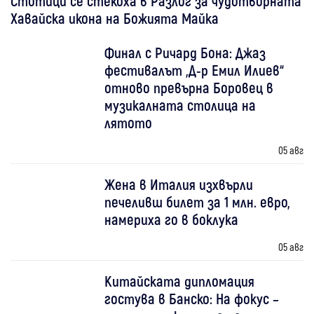
Стотици се стекоха в Разлог за чудотворната
Хавайска икона на Божията Майка
Финал с Ричард Бона: Джаз
фестивалът „Д-р Емил Илиев“
отново превърна Боровец в
музикалната столица на
лятото
05 авг
Жена в Италия изхвърли
печеливш билет за 1 млн. евро,
намериха го в боклука
05 авг
Китайската дипломация
гостува в Банско: На фокус –