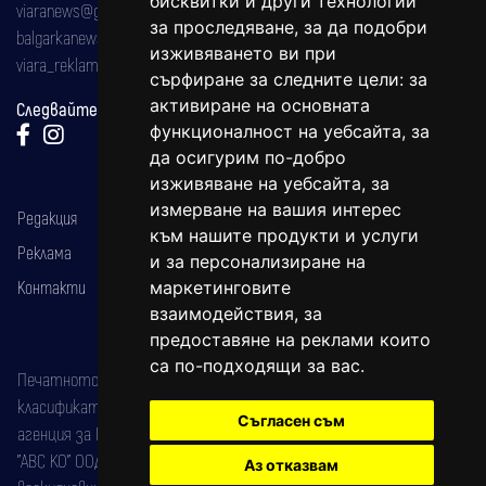
бисквитки и други технологии
viaranews@gmail.com
за проследяване, за да подобри
balgarkanews@gmail.com
изживяването ви при
viara_reklama@mail.bg
сърфиране за следните цели:
за
активиране на основната
Следвайте ни:
функционалност на уебсайта
,
за
да осигурим по-добро
изживяване на уебсайта
,
за
измерване на вашия интерес
Редакция
към нашите продукти и услуги
Реклама
и за персонализиране на
Контакти
маркетинговите
взаимодействия
,
за
предоставяне на реклами които
са по-подходящи за вас
.
Печатното издание на вестника е регистрирано в националния
класификатор на печатните издания (Българска национална
Съгласен съм
агенция за ISSN) под номер: ISSN 1312-4722.
"АВС КО" ООД е притежател на марката: Вяра информационен
Аз отказвам