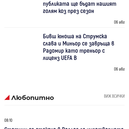
публиката ще бъдат нашият
голям коз през сезон
06 авг
Бивш юноша на Струмска
слава и Миньор се завръща в
Радомир като треньор с
лиценз UEFA B
06 авг
ВИЖ ВСИЧКИ
Любопитно
08:10