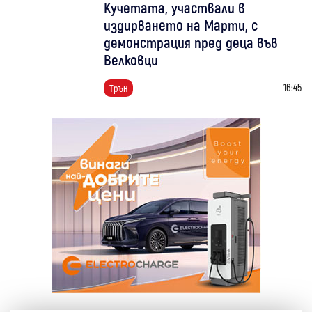
Кучетата, участвали в
издирването на Марти, с
демонстрация пред деца във
Велковци
16:45
Трън