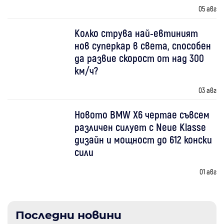
05 авг
Колко струва най-евтиният
нов суперкар в света, способен
да развие скорост от над 300
км/ч?
03 авг
Новото BMW X6 чертае съвсем
различен силует с Neue Klasse
дизайн и мощност до 612 конски
сили
01 авг
Последни новини