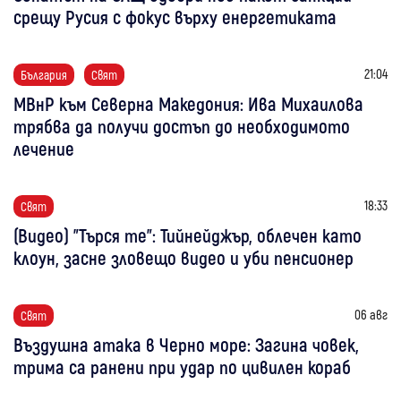
срещу Русия с фокус върху енергетиката
21:04
България
Свят
МВнР към Северна Македония: Ива Михаилова
трябва да получи достъп до необходимото
лечение
18:33
Свят
(Видео) "Търся те": Тийнейджър, облечен като
клоун, засне зловещо видео и уби пенсионер
06 авг
Свят
Въздушна атака в Черно море: Загина човек,
трима са ранени при удар по цивилен кораб