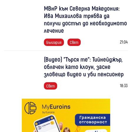
МВнР към Северна Македония:
Ива Михаилова трябва да
получи достъп до необходимото
лечение
21:04
България
Свят
(Видео) "Търся те": Тийнейджър,
облечен като клоун, засне
зловещо видео и уби пенсионер
18:33
Свят