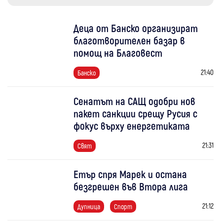
Деца от Банско организират
благотворителен базар в
помощ на Благовест
21:40
Банско
Сенатът на САЩ одобри нов
пакет санкции срещу Русия с
фокус върху енергетиката
21:31
Свят
Етър спря Марек и остана
безгрешен във Втора лига
21:12
Дупница
Спорт