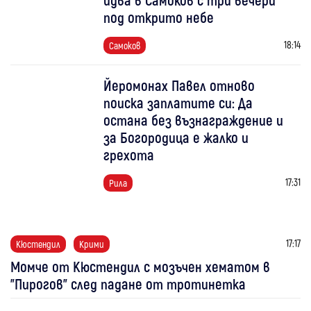
под открито небе
18:14
Самоков
Йеромонах Павел отново
поиска заплатите си: Да
остана без възнаграждение и
за Богородица е жалко и
грехота
17:31
Рила
17:17
Кюстендил
Крими
Момче от Кюстендил с мозъчен хематом в
"Пирогов" след падане от тротинетка