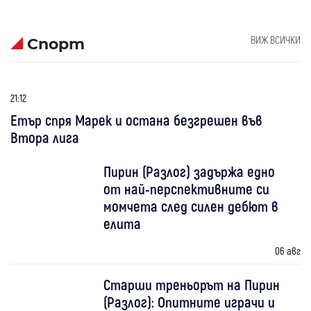
ВИЖ ВСИЧКИ
Спорт
21:12
Етър спря Марек и остана безгрешен във
Втора лига
Пирин (Разлог) задържа едно
от най-перспективните си
момчета след силен дебют в
елита
06 авг
Старши треньорът на Пирин
(Разлог): Опитните играчи и