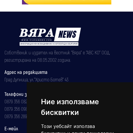
Собственик и издател на вестник "Вяра" е "АВС КО" ООД,
регистрирана на 08.05.2002 година.
Адрес на редакцията
Град Дупница, ул.''Христо Ботев" 43
Телефони за реклама и абонаменти
Ние използваме
0879 356 082
0879 356 098
бисквитки
0879 356 289
Този уебсайт използва
Е-мейл