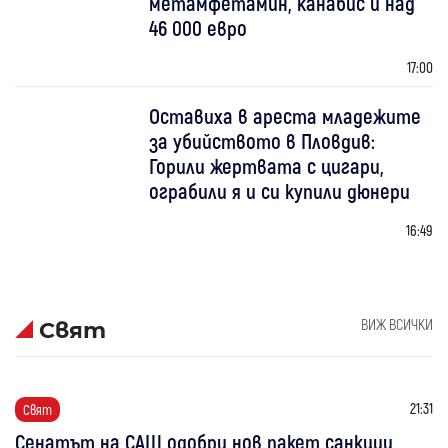
метамфетамин, канабис и над
46 000 евро
17:00
Оставиха в ареста младежите
за убийството в Пловдив:
Горили жертвата с цигари,
ограбили я и си купили дюнери
16:49
ВИЖ ВСИЧКИ
Свят
21:31
Свят
Сенатът на САЩ одобри нов пакет санкции