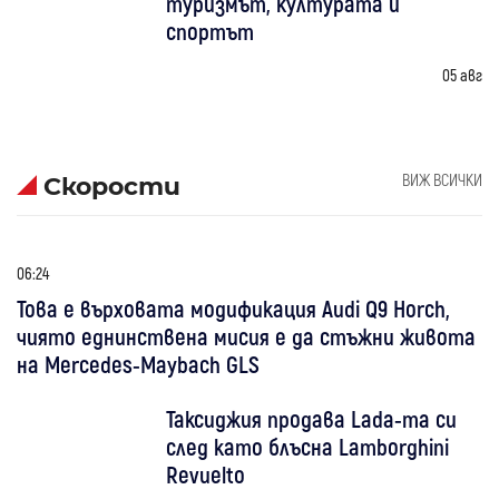
туризмът, културата и
спортът
05 авг
ВИЖ ВСИЧКИ
Скорости
06:24
Това е върховата модификация Audi Q9 Horch,
чиято еднинствена мисия е да стъжни живота
на Mercedes-Maybach GLS
Таксиджия продава Lada-та си
след като блъсна Lamborghini
Revuelto