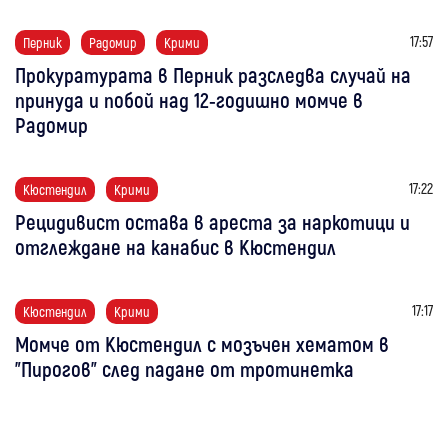
17:57
Перник
Радомир
Крими
Прокуратурата в Перник разследва случай на
принуда и побой над 12-годишно момче в
Радомир
17:22
Кюстендил
Крими
Рецидивист остава в ареста за наркотици и
отглеждане на канабис в Кюстендил
17:17
Кюстендил
Крими
Момче от Кюстендил с мозъчен хематом в
"Пирогов" след падане от тротинетка