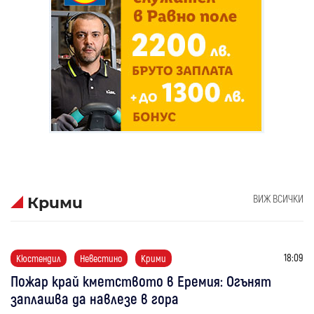
ВИЖ ВСИЧКИ
Крими
18:09
Кюстендил
Невестино
Крими
Пожар край кметството в Еремия: Огънят
заплашва да навлезе в гора