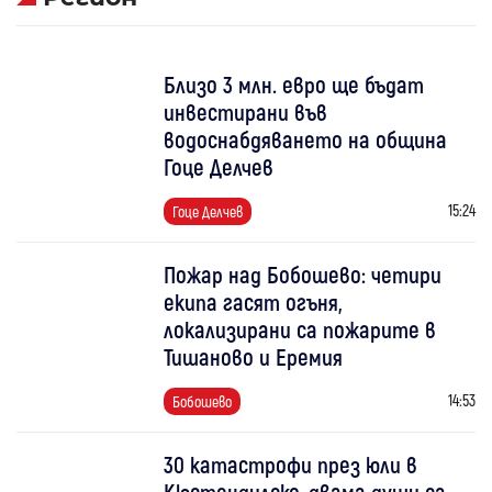
Близо 3 млн. евро ще бъдат
инвестирани във
водоснабдяването на община
Гоце Делчев
15:24
Гоце Делчев
Пожар над Бобошево: четири
екипа гасят огъня,
локализирани са пожарите в
Тишаново и Еремия
14:53
Бобошево
30 катастрофи през юли в
Кюстендилско, двама души са