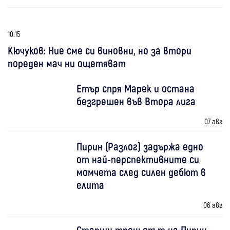
10:15
Кючуков: Ние сме си виновни, но за втори
пореден мач ни ощетяват
Етър спря Марек и остана
безгрешен във Втора лига
07 авг
Пирин (Разлог) задържа едно
от най-перспективните си
момчета след силен дебют в
елита
06 авг
Старши треньорът на Пирин