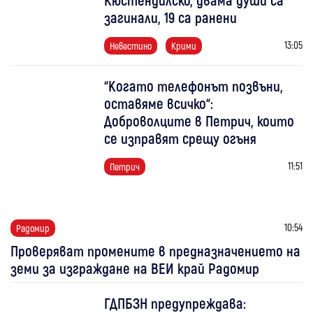
загинали, 19 са ранени
13:05
Невестино
Крими
“Когато телефонът позвъни,
оставяме всичко“:
Доброволците в Петрич, които
се изправят срещу огъня
11:51
Петрич
10:54
Радомир
Проверяват промените в предназначението на
земи за изграждане на ВЕИ край Радомир
ГДПБЗН предупреждава: