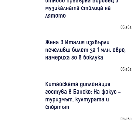
музикалната столица на
лятото
05 авг
Жена в Италия изхвърли
печеливш билет за 1 млн. евро,
намериха го в боклука
05 авг
Китайската дипломация
гостува в Банско: На фокус –
туризмът, културата и
спортът
05 авг