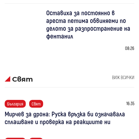
Оставиха за постоянно в
ареста петима обвиняеми по
делото за разпространение на
фентанил
08:26
ВИЖ ВСИЧКИ
Свят
16:35
България
Свят
Мирчев за дрона: Руска връзка би означавала
сплашване и проверка на реакциите ни