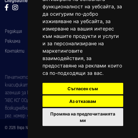
функционалност на уебсайта
,
за
да осигурим по-добро
изживяване на уебсайта
,
за
измерване на вашия интерес
Редакция
към нашите продукти и услуги
Реклама
и за персонализиране на
Контакти
маркетинговите
взаимодействия
,
за
предоставяне на реклами които
са по-подходящи за вас
.
Печатното издание на вестника е регистрирано в националния
класификатор на печатните издания (Българска национална
Съгласен съм
агенция за ISSN) под номер: ISSN 1312-4722.
"АВС КО" ООД е притежател на марката: Вяра информационен
Аз отказвам
всекидневник на югозападна България, със свидетелство за марка
Промяна на предпочитанията
рег. номер: 47857/11.05.2004 година.
ми
© 2026 Вяра News Всички права запазени!
Created by
DREAMmedia Creative Studio