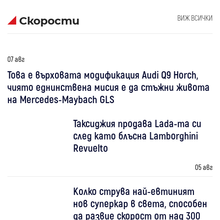
ВИЖ ВСИЧКИ
Скорости
07 авг
Това е върховата модификация Audi Q9 Horch,
чиято еднинствена мисия е да стъжни живота
на Mercedes-Maybach GLS
Таксиджия продава Lada-та си
след като блъсна Lamborghini
Revuelto
05 авг
Колко струва най-евтиният
нов суперкар в света, способен
да развие скорост от над 300