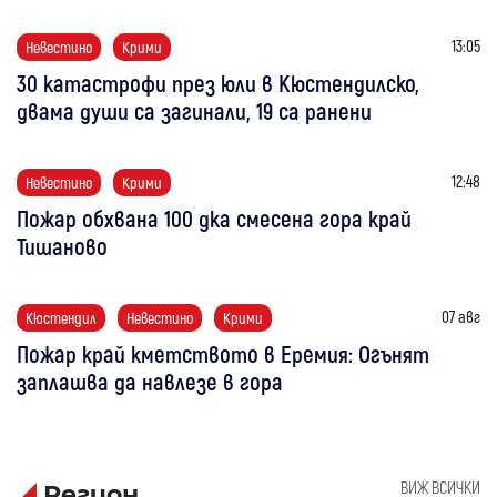
13:05
Невестино
Крими
30 катастрофи през юли в Кюстендилско,
двама души са загинали, 19 са ранени
12:48
Невестино
Крими
Пожар обхвана 100 дка смесена гора край
Тишаново
07 авг
Кюстендил
Невестино
Крими
Пожар край кметството в Еремия: Огънят
заплашва да навлезе в гора
ВИЖ ВСИЧКИ
Регион