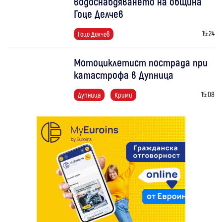
водоснабдяването на община
Гоце Делчев
15:24
Гоце Делчев
Мотоциклетист пострада при
катастрофа в Дупница
15:08
Дупница
Крими