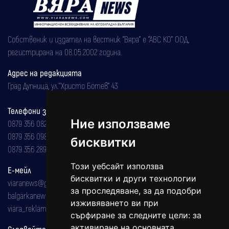
Собственик и издател на вестник "Вяра" е "АВС КО" ООД,
регистрирана на 08.05.2002 година.
Адрес на редакцията
Град Дупница, ул.''Христо Ботев" 43
Телефони за реклама и абонаменти
Ние използваме
0879 356 082
0879 356 098
бисквитки
0879 356 289
Този уебсайт използва
Е-мейл
бисквитки и други технологии
viaranews@gmail.com
за проследяване, за да подобри
balgarkanews@gmail.com
изживяването ви при
viara_reklama@mail.bg
сърфиране за следните цели:
за
активиране на основната
Следвайте ни: