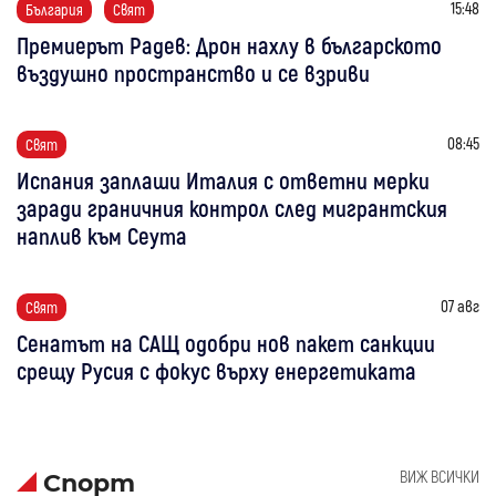
15:48
България
Свят
Премиерът Радев: Дрон нахлу в българското
въздушно пространство и се взриви
08:45
Свят
Испания заплаши Италия с ответни мерки
заради граничния контрол след мигрантския
наплив към Сеута
07 авг
Свят
Сенатът на САЩ одобри нов пакет санкции
срещу Русия с фокус върху енергетиката
ВИЖ ВСИЧКИ
Спорт