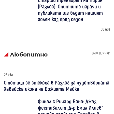
(Разлог): Опитните играчи и
публиката ще бъдат нашият
голям коз през сезон
06 авг
ВИЖ ВСИЧКИ
Любопитно
07 авг
Стотици се стекоха в Разлог за чудотворната
Хавайска икона на Божията Майка
Финал с Ричард Бона: Джаз
фестивалът „Д-р Емил Илиев“
отново превърна Боровец в