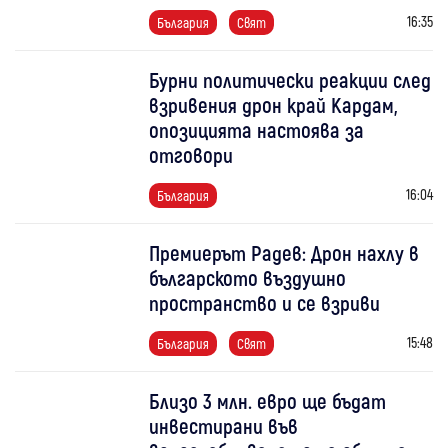
16:35
България
Свят
Бурни политически реакции след
взривения дрон край Кардам,
опозицията настоява за
отговори
16:04
България
Премиерът Радев: Дрон нахлу в
българското въздушно
пространство и се взриви
15:48
България
Свят
Близо 3 млн. евро ще бъдат
инвестирани във