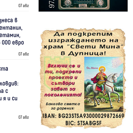
07 авг
знеса в
фентанил,
етамин,
6 000 евро
07 авг
ста
ловдив:
а с
 я и си
07 авг