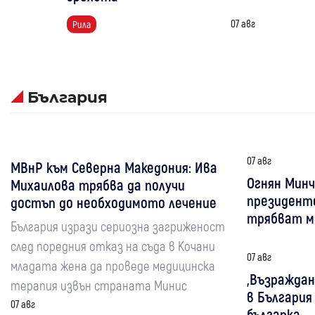
07 авг
Рила
България
07 авг
МВнР към Северна Македония: Ива
Огнян Минч
Михаилова трябва да получи
президент
достъп до необходимото лечение
трябват ми
България изрази сериозна загриженост
след поредния отказ на съда в Кочани
07 авг
младата жена да проведе медицинска
„Възраждан
терапия извън страната Минис
в България
07 авг
българка