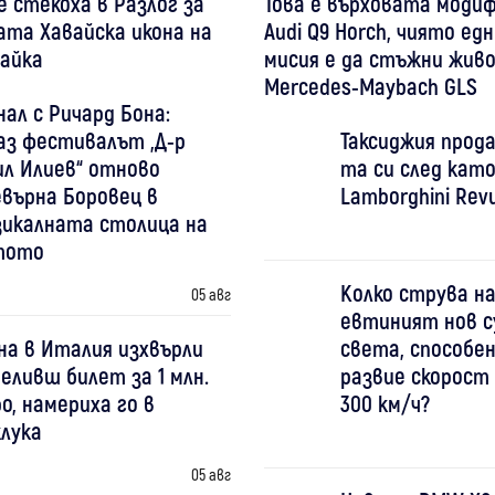
 стекоха в Разлог за
Това е върховата моди
та Хавайска икона на
Audi Q9 Horch, чиято е
айка
мисия е да стъжни жив
Mercedes-Maybach GLS
ал с Ричард Бона:
аз фестивалът „Д-р
Таксиджия прода
ил Илиев“ отново
та си след като
евърна Боровец в
Lamborghini Revu
зикалната столица на
тото
Колко струва на
05 авг
евтиният нов с
на в Италия изхвърли
света, способен
еливш билет за 1 млн.
развие скорост
о, намериха го в
300 км/ч?
клука
05 авг