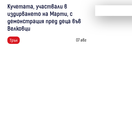
Кучетата, участвали в
издирването на Марти, с
демонстрация пред деца във
Велковци
07 авг
Трън