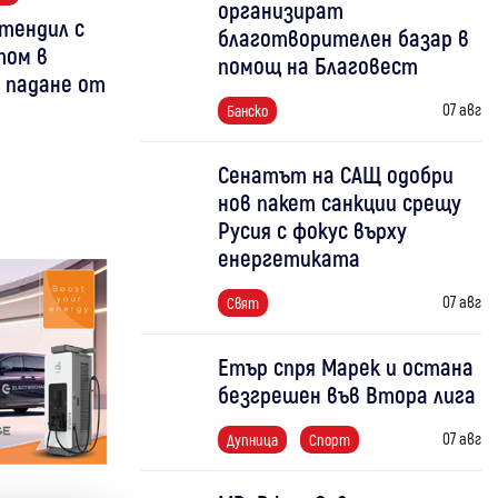
организират
тендил с
благотворителен базар в
том в
помощ на Благовест
д падане от
07 авг
Банско
Сенатът на САЩ одобри
нов пакет санкции срещу
Русия с фокус върху
енергетиката
07 авг
Свят
Етър спря Марек и остана
безгрешен във Втора лига
07 авг
Дупница
Спорт