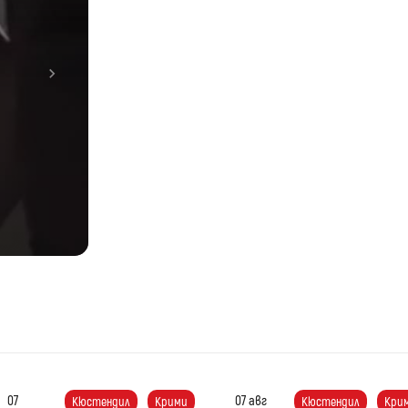
Next
жи
е
на
07
07 авг
Кюстендил
Крими
Кюстендил
Кри