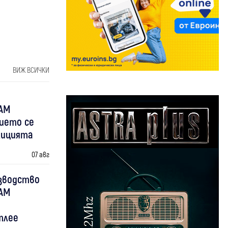
ВИЖ ВСИЧКИ
 АМ
нието се
лицията
07 авг
зводство
 АМ
тлее