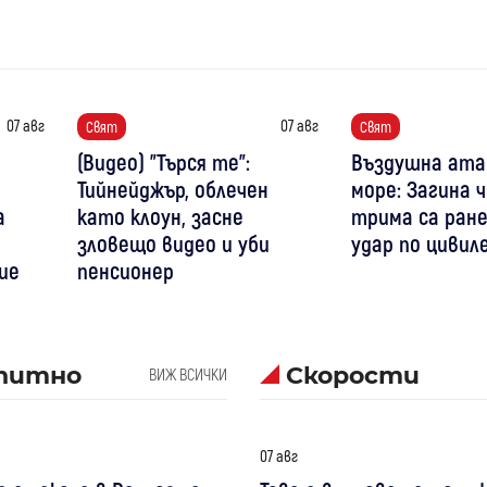
07 авг
07 авг
Свят
Свят
(Видео) "Търся те":
Въздушна ата
Тийнейджър, облечен
море: Загина ч
а
като клоун, засне
трима са ране
зловещо видео и уби
удар по цивил
ие
пенсионер
питно
Скорости
ВИЖ ВСИЧКИ
07 авг