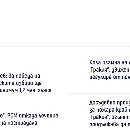
Кола пламна на
„Тракия“, движе
ев: За победа на
регулира от по
ските избори ще
нимум 1,2 млн. гласа
Досъдебно прои
за пожара край
е“: РСМ отказа лечение
„Тракия“, огънят
 на пострадала
продължава да 