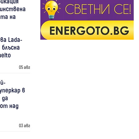
фикация
днинствена
ота на
ва Lada-
 блъсна
elto
05 авг
й-
уперкар в
 да
 от над
03 авг