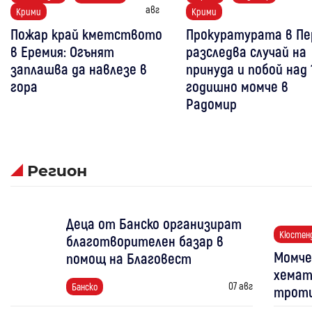
авг
Крими
Крими
Пожар край кметството
Прокуратурата в Пе
в Еремия: Огънят
разследва случай на
заплашва да навлезе в
принуда и побой над 
гора
годишно момче в
Радомир
Регион
Деца от Банско организират
Кюстен
благотворителен базар в
Момче
помощ на Благовест
хемат
07 авг
Банско
трот