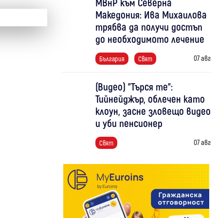
МВнР към Северна
Македония: Ива Михаилова
трябва да получи достъп
до необходимото лечение
07 авг
България
Свят
(Видео) "Търся те":
Тийнейджър, облечен като
клоун, засне зловещо видео
и уби пенсионер
07 авг
Свят