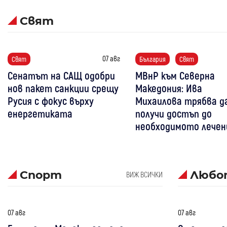
Свят
07 авг
Свят
България
Свят
Сенатът на САЩ одобри
МВнР към Северна
нов пакет санкции срещу
Македония: Ива
Русия с фокус върху
Михаилова трябва д
енергетиката
получи достъп до
необходимото лечен
Спорт
Любо
ВИЖ ВСИЧКИ
07 авг
07 авг