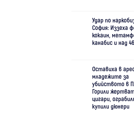
Удар по наркоби
София: Иззеха 
кокаин, метамф
канабис и над 4
Оставиха в аре
младежите за
убийството в П
Горили жертват
цигари, ограбили
купили дюнери