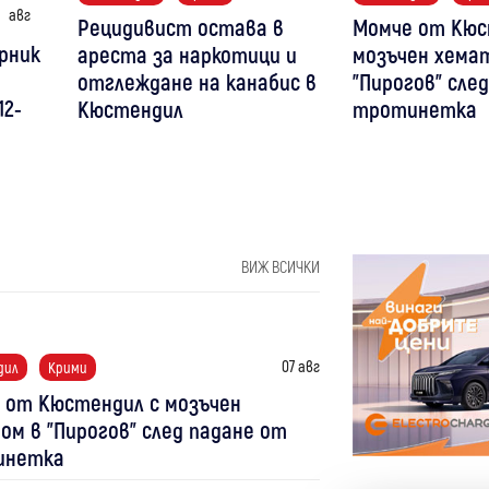
авг
Рецидивист остава в
Момче от Кюс
рник
ареста за наркотици и
мозъчен хема
отглеждане на канабис в
"Пирогов" сле
12-
Кюстендил
тротинетка
ВИЖ ВСИЧКИ
07 авг
дил
Крими
 от Кюстендил с мозъчен
ом в "Пирогов" след падане от
инетка