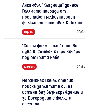
Ансамбъл “Кладница“ донесе
Голямата награда от
престижен международен
фолклорен фестивал в Полша
07 авг
Перник
"София филм фест" отново
идва в Самоков с три вечери
под открито небе
07 авг
Самоков
Йеромонах Павел отново
поиска заплатите си: Да
остана без възнаграждение и
за Богородица е жалко и
грехота