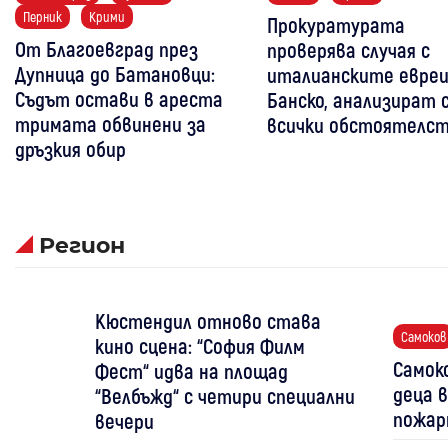
Перник
Крими
Прокуратурата
От Благоевград през
проверява случая с
Дупница до Батановци:
италианските евреи
Съдът остави в ареста
Банско, анализират 
тримата обвинени за
всички обстоятелс
дръзкия обир
Регион
Кюстендил отново става
Самоков
кино сцена: “София Филм
Самоко
Фест“ идва на площад
деца в
“Велбъжд“ с четири специални
пожар
вечери