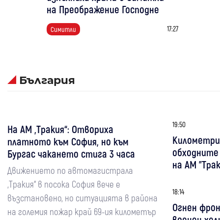
на Преображение Господне
17:27
Симитли
България
19:50
На АМ „Тракия“: Отвориха
Километри
платното към София, но към
обходните
Бургас чакането стига 3 часа
на АМ "Тра
Движението по автомагистрала
„Тракия“ в посока София вече е
18:14
възстановено, но ситуацията в района
Огнен фрон
на големия пожар край 69-ия километър
военен хел