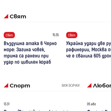
Свят
15:35
Свят
Свят
Въздушна атака в Черно
Украйна удари две р
море: Загина човек,
рафинерии, Москва о
трима са ранени при
че е свалила 605 дро
удар по цивилен кораб
Спорт
Любо
ВИЖ ВСИЧКИ
13:31
05 авг