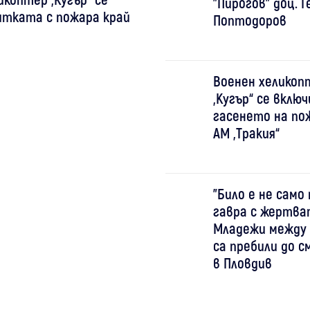
"Пирогов" доц. Г
итката с пожара край
Поптодоров
Военен хеликоп
„Кугър“ се включ
гасенето на по
АМ „Тракия“
"Било е не само 
гавра с жертва
Младежи между 14
са пребили до 
в Пловдив