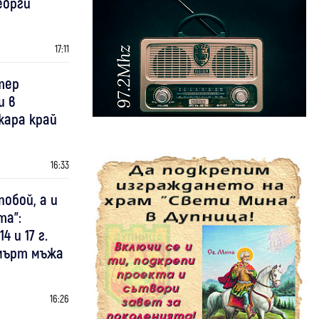
еорги
17:11
тер
и в
жара край
16:33
побой, а и
та":
 и 17 г.
смърт мъжа
16:26