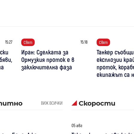
15:27
15:18
Свят
Свят
уски
Иран: Сделката за
Танкер съобщи
бяви,
Ормузкия проток е в
експлозии кра
на
заключителна фаза
проток, кораб
екипажът са 
питно
Скорости
ВИЖ ВСИЧКИ
05 авг