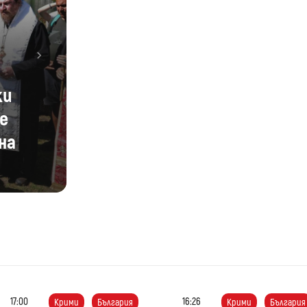
Next
пница:
е на
един
17:00
16:26
Крими
България
Крими
България