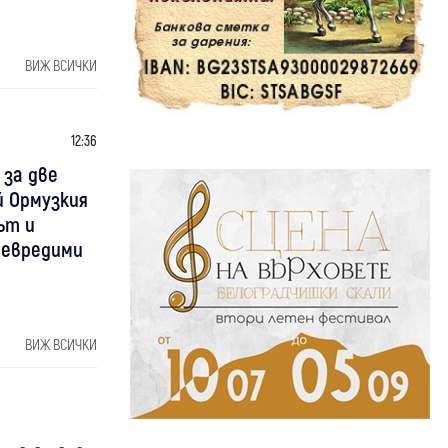
ВИЖ ВСИЧКИ
12:36
 за две
й Ормузкия
ът и
невредими
ВИЖ ВСИЧКИ