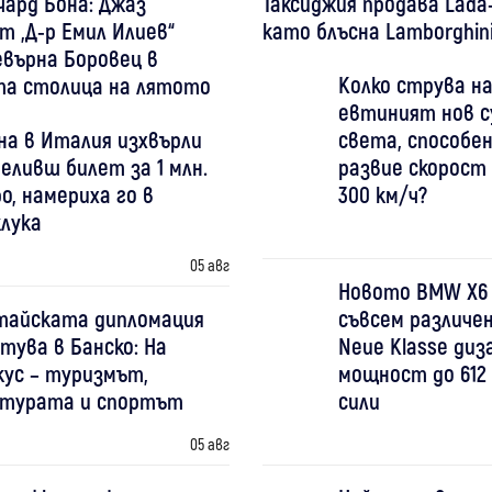
чард Бона: Джаз
Таксиджия продава Lada
 „Д-р Емил Илиев“
като блъсна Lamborghini
върна Боровец в
Колко струва на
та столица на лятото
евтиният нов с
на в Италия изхвърли
света, способен
еливш билет за 1 млн.
развие скорост
о, намериха го в
300 км/ч?
клука
05 авг
Новото BMW X6
тайската дипломация
съвсем различен
тува в Банско: На
Neue Klasse диз
кус – туризмът,
мощност до 612 
лтурата и спортът
сили
05 авг