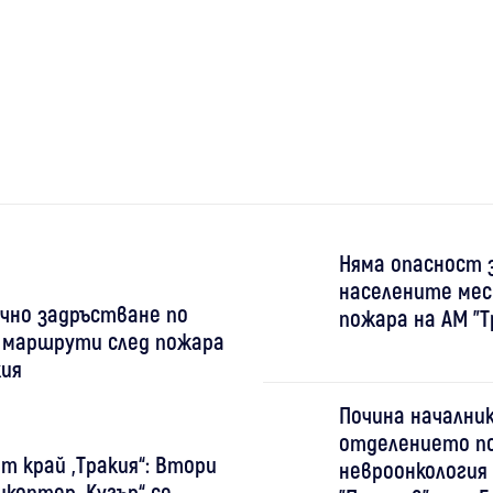
Няма опасност 
населените мес
чно задръстване по
пожара на АМ "Т
 маршрути след пожара
кия
Почина начални
отделението п
т край „Тракия“: Втори
невроонкология
икоптер „Кугър“ се