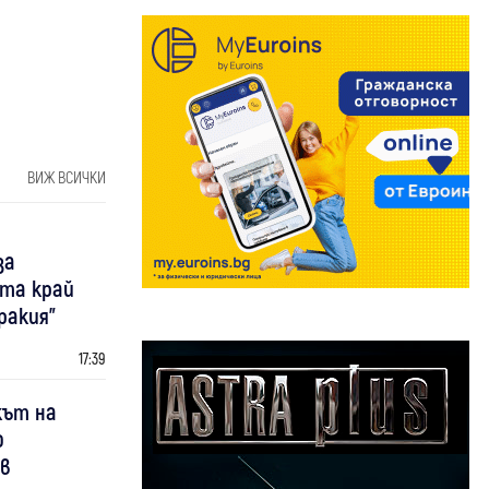
ВИЖ ВСИЧКИ
за
та край
ракия"
17:39
кът на
о
 в