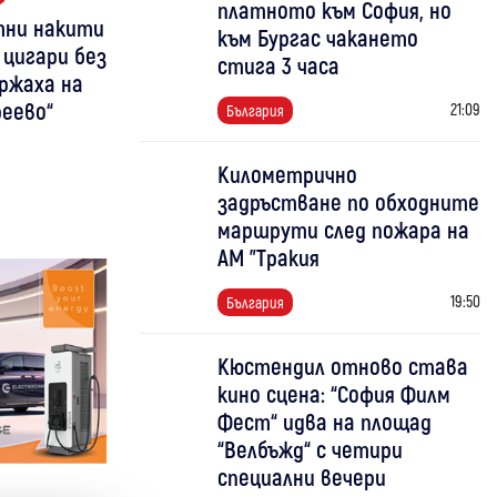
платното към София, но
атни накити
към Бургас чакането
 цигари без
стига 3 часа
ржаха на
еево“
21:09
България
Километрично
задръстване по обходните
маршрути след пожара на
АМ "Тракия
19:50
България
Кюстендил отново става
кино сцена: “София Филм
Фест“ идва на площад
“Велбъжд“ с четири
специални вечери