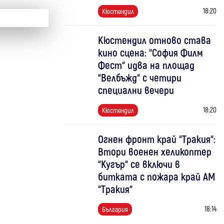
18:20
Кюстендил
Кюстендил отново става
кино сцена: “София Филм
Фест“ идва на площад
“Велбъжд“ с четири
специални вечери
18:20
Кюстендил
Огнен фронт край “Тракия“:
Втори военен хеликоптер
“Кугър“ се включи в
битката с пожара край АМ
“Тракия“
18:14
България