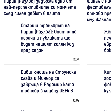
Пирин (Разлог) задържа едно от
Финал с Ри
най-перспективните си момчета
фестивалът
след силен дебют в елита
отново пре
музикална
Старши треньорът на
Пирин (Разлог): Опитните
Же
играчи и публиката ще
печ
бъдат нашият голям коз
евр
през сезон
бо
13:26
Бивш юноша на Струмска
Ки
слава и Миньор се
гос
завръща в Радомир като
фо
треньор с лиценз UEFA B
ку
13:09