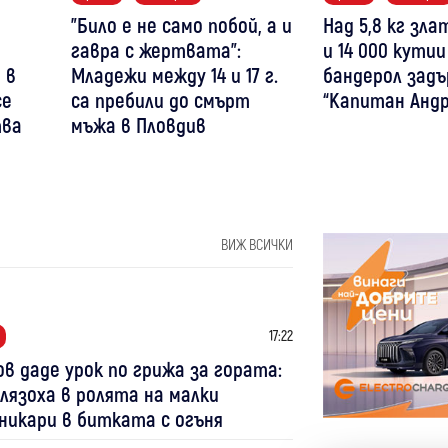
"Било е не само побой, а и
Над 5,8 кг зл
гавра с жертвата":
и 14 000 кутии
 в
Младежи между 14 и 17 г.
бандерол задъ
се
са пребили до смърт
“Капитан Андр
тва
мъжа в Пловдив
ВИЖ ВСИЧКИ
17:22
в даде урок по грижа за гората:
лязоха в ролята на малки
никари в битката с огъня