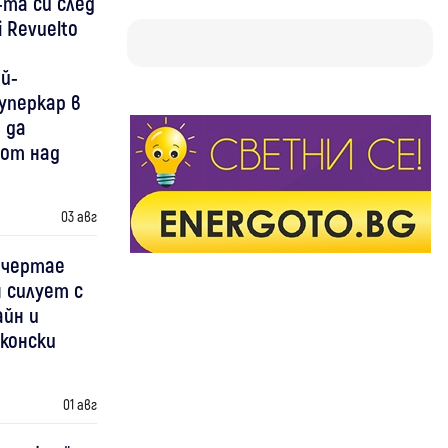
-та си след
 Revuelto
й-
уперкар в
 да
 от над
03 авг
 чертае
 силует с
айн и
конски
01 авг