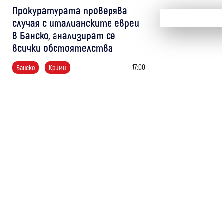
Прокуратурата проверява
случая с италианските евреи
в Банско, анализират се
всички обстоятелства
17:00
Банско
Крими