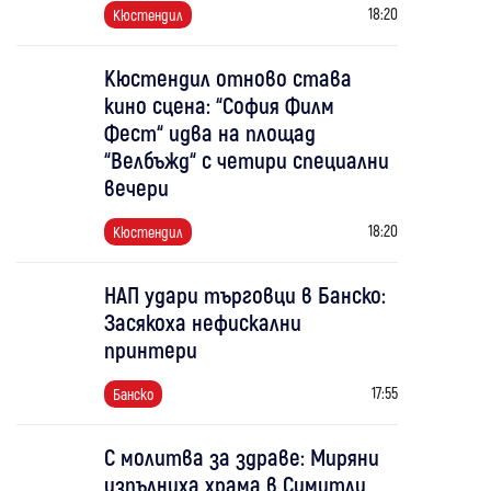
18:20
Кюстендил
Кюстендил отново става
кино сцена: “София Филм
Фест“ идва на площад
“Велбъжд“ с четири специални
вечери
18:20
Кюстендил
НАП удари търговци в Банско:
Засякоха нефискални
принтери
17:55
Банско
С молитва за здраве: Миряни
изпълниха храма в Симитли