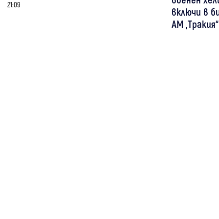
21:09
включи в б
АМ „Тракия“