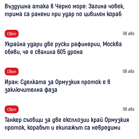
Въздушна атака в Черно море: Загина човек,
трима са ранени при удар по цивилен кораб
06 авг
Свят
Украйна удари две руски рафинерии, Москва
обяви, че е свалила 605 дрона
06 авг
Свят
Иран: Сделката за Ормузкия проток е в
заключителна фаза
06 авг
Свят
Танкер съобщи за две експлозии край Ормузкия
проток, корабът и екипажът са невредими