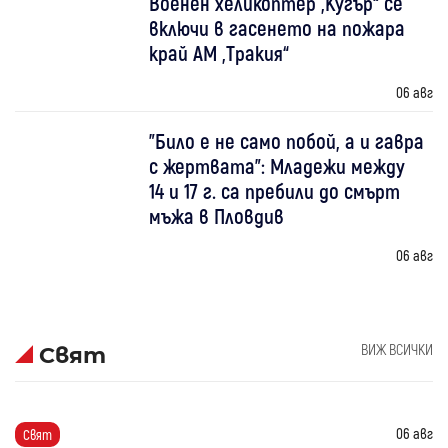
Военен хеликоптер „Кугър“ се
включи в гасенето на пожара
край АМ „Тракия“
06 авг
"Било е не само побой, а и гавра
с жертвата": Младежи между
14 и 17 г. са пребили до смърт
мъжа в Пловдив
06 авг
ВИЖ ВСИЧКИ
Свят
06 авг
Свят