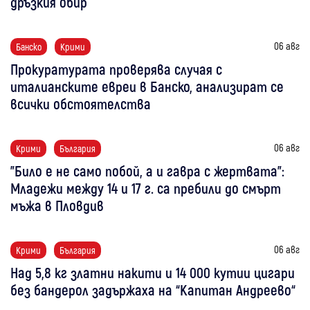
дръзкия обир
06 авг
Банско
Крими
Прокуратурата проверява случая с
италианските евреи в Банско, анализират се
всички обстоятелства
06 авг
Крими
България
"Било е не само побой, а и гавра с жертвата":
Младежи между 14 и 17 г. са пребили до смърт
мъжа в Пловдив
06 авг
Крими
България
Над 5,8 кг златни накити и 14 000 кутии цигари
без бандерол задържаха на “Капитан Андреево“