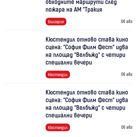
обходните маршрути след
пожара на АМ "Тракия
06 авг
България
Кюстендил отново става кино
сцена: “София Филм Фест“ идва
на площад “Велбъжд“ с четири
специални вечери
06 авг
Кюстендил
Кюстендил отново става кино
сцена: “София Филм Фест“ идва
на площад “Велбъжд“ с четири
специални вечери
06 авг
Кюстендил