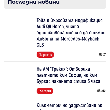
Последни новини
Това е върховата модификация
Audi Q9 Horch, чиято
еднинствена мисия е да стъжни
живота на Mercedes-Maybach
GLS
06:24
Скорости
На АМ “Тракия“: Отвориха
платното към София, но към
Бургас чакането стига 3 часа
06 авг
България
Километрично задръстване по