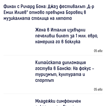
Финал с Ричард Бона: Джаз фестивалът „Д-р
Емил Илиев“ отново превърна Боровец в
музикалната столица на лятото
Жена в Италия изхвърли
печеливш билет за 1 млн. евро,
намериха го в боклука
05 авг
Китайската дипломация
гостува в Банско: На фокус –
туризмът, културата и
спортът
05 авг
Младежки симфоничен