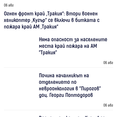
06 авг
Огнен фронт край „Тракия“: Втори военен
хеликоптер „Кугър“ се включи в битката с
пожара край АМ „Тракия“
Няма опасност за населените
места край пожара на АМ
"Тракия"
06 авг
Почина началникът на
отделението по
невроонкология в "Пирогов"
доц. Георги Поптодоров
06 авг