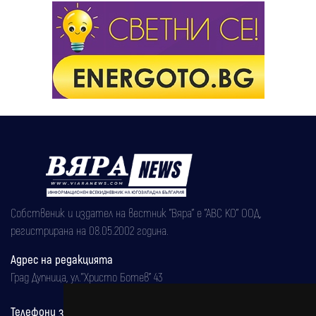
Собственик и издател на вестник "Вяра" е "АВС КО" ООД,
регистрирана на 08.05.2002 година.
Адрес на редакцията
Град Дупница, ул.''Христо Ботев" 43
Телефони за реклама и абонаменти