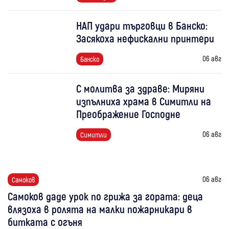
НАП удари търговци в Банско:
Засякоха нефискални принтери
06 авг
Банско
С молитва за здраве: Миряни
изпълниха храма в Симитли на
Преображение Господне
06 авг
Симитли
06 авг
Самоков
Самоков даде урок по грижа за гората: деца
влязоха в ролята на малки пожарникари в
битката с огъня