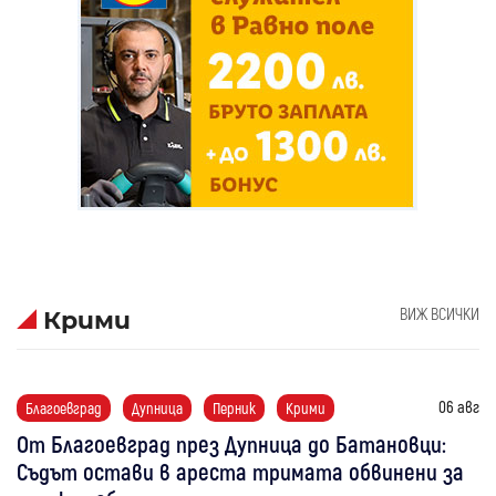
ВИЖ ВСИЧКИ
Крими
06 авг
Благоевград
Дупница
Перник
Крими
От Благоевград през Дупница до Батановци:
Съдът остави в ареста тримата обвинени за