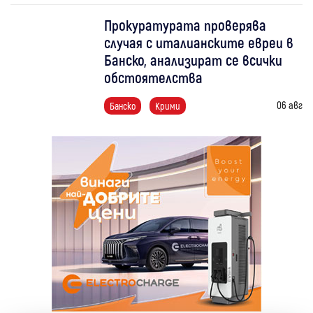
Прокуратурата проверява
случая с италианските евреи в
Банско, анализират се всички
обстоятелства
06 авг
Банско
Крими