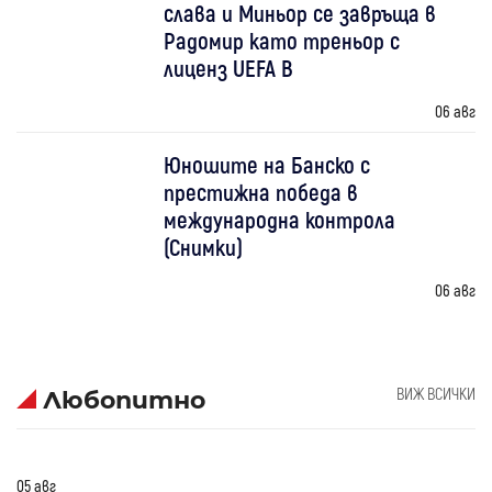
слава и Миньор се завръща в
Радомир като треньор с
лиценз UEFA B
06 авг
Юношите на Банско с
престижна победа в
международна контрола
(Снимки)
06 авг
ВИЖ ВСИЧКИ
Любопитно
05 авг