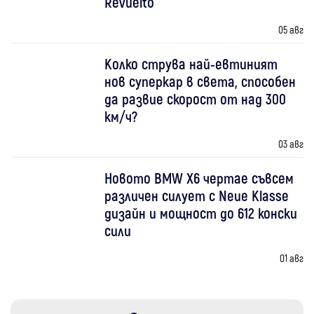
Revuelto
05 авг
Колко струва най-евтиният
нов суперкар в света, способен
да развие скорост от над 300
км/ч?
03 авг
Новото BMW X6 чертае съвсем
различен силует с Neue Klasse
дизайн и мощност до 612 конски
сили
01 авг