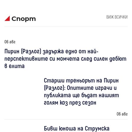
ВИЖ ВСИЧКИ
Спорт
06 авг
Пирин (Разлог) задържа едно от най-
перспективните си момчета след силен дебют
в елита
Старши треньорът на Пирин
(Разлог): Опитните играчи и
публиката ще бъдат нашият
голям коз през сезон
06 авг
Бивш юноша на Струмска