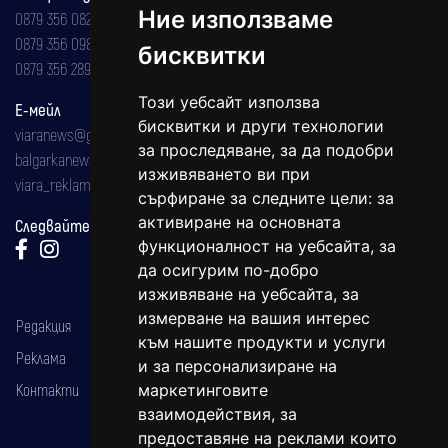
Ние използваме
0879 356 082
0879 356 098
бисквитки
0879 356 289
Този уебсайт използва
Е-мейл
бисквитки и други технологии
viaranews@gmail.com
за проследяване, за да подобри
balgarkanews@gmail.com
изживяването ви при
viara_reklama@mail.bg
сърфиране за следните цели:
за
активиране на основната
Следвайте ни:
функционалност на уебсайта
,
за
да осигурим по-добро
изживяване на уебсайта
,
за
измерване на вашия интерес
Редакция
към нашите продукти и услуги
Реклама
и за персонализиране на
Контакти
маркетинговите
взаимодействия
,
за
предоставяне на реклами които