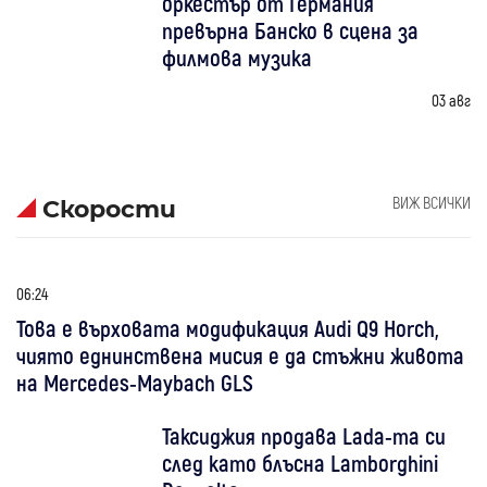
оркестър от Германия
превърна Банско в сцена за
филмова музика
03 авг
ВИЖ ВСИЧКИ
Скорости
06:24
Това е върховата модификация Audi Q9 Horch,
чиято еднинствена мисия е да стъжни живота
на Mercedes-Maybach GLS
Таксиджия продава Lada-та си
след като блъсна Lamborghini