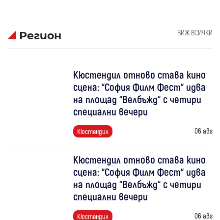
ВИЖ ВСИЧКИ
Регион
Кюстендил отново става кино
сцена: “София Филм Фест“ идва
на площад “Велбъжд“ с четири
специални вечери
06 авг
Кюстендил
Кюстендил отново става кино
сцена: “София Филм Фест“ идва
на площад “Велбъжд“ с четири
специални вечери
06 авг
Кюстендил