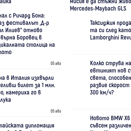
айка
мисия е да стъжни жив
Mercedes-Maybach GLS
ал с Ричард Бона:
аз фестивалът „Д-р
Таксиджия прода
ил Илиев“ отново
та си след като
евърна Боровец в
Lamborghini Revu
зикалната столица на
тото
Колко струва на
05 авг
евтиният нов с
на в Италия изхвърли
света, способен
еливш билет за 1 млн.
развие скорост
о, намериха го в
300 км/ч?
клука
05 авг
Новото BMW X6
тайската дипломация
съвсем различен