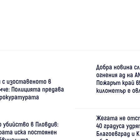
Добра новина с
огнения ад на АМ
я с изоставеното в
Пожарът край 6
мче: Полицията предава
километър е ов
прокуратурата
Жегата не отст
 убийство в Пловдив:
40 градуса удря
рата иска постоянен
Благоевград и 
обвинените