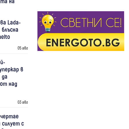
ота на
ва Lada-
 блъсна
elto
05 авг
й-
уперкар в
 да
 от над
03 авг
 чертае
 силует с