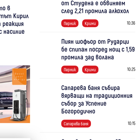
от Студена е обвиняем
то в
след 2,21 промила алкохол
етът Кирил
 реакция
10:36
Перник
Крими
с насилие
Пиян шофьор от Рударци
бе спипан посред нощ с 1,59
промила зад волана
10:25
Перник
Крими
Сапарева баня събира
вярващи на традиционния
събор за Успение
Богородично
10:15
Сапарева баня