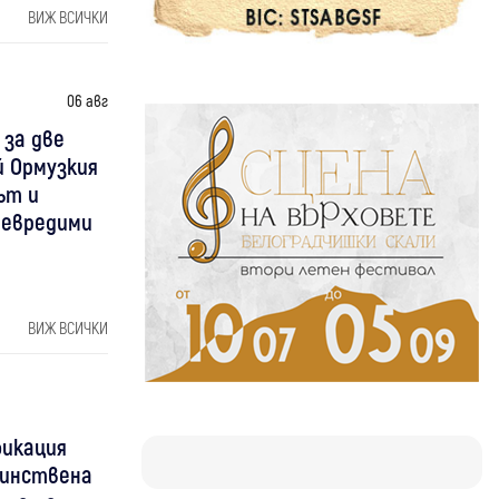
ВИЖ ВСИЧКИ
06 авг
 за две
й Ормузкия
ът и
невредими
ВИЖ ВСИЧКИ
фикация
днинствена