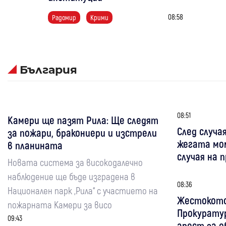
08:58
Радомир
Крими
България
08:51
Камери ще пазят Рила: Ще следят
След случа
за пожари, бракониери и изстрели
жегата мо
в планината
случая на 
Новата система за високодалечно
наблюдение ще бъде изградена в
08:36
Национален парк „Рила“ с участието на
Жестокото
пожарната Камери за висо
Прокурату
09:43
арест за 