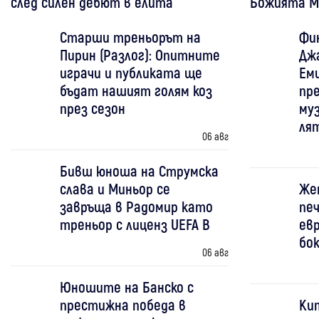
след силен дебют в елита
Божията М
Старши треньорът на
Фин
Пирин (Разлог): Опитните
Дж
играчи и публиката ще
Ем
бъдат нашият голям коз
пр
през сезон
му
ля
06 авг
Бивш юноша на Струмска
слава и Миньор се
Же
завръща в Радомир като
печ
треньор с лиценз UEFA B
евр
бо
06 авг
Юношите на Банско с
престижна победа в
Ки