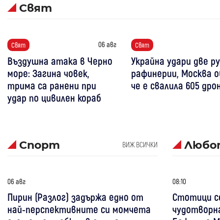
Свят
06 авг
Свят
Свят
Въздушна атака в Черно
Украйна удари две р
море: Загина човек,
рафинерии, Москва о
трима са ранени при
че е свалила 605 дро
удар по цивилен кораб
Спорт
Любо
ВИЖ ВСИЧКИ
06 авг
08:10
Пирин (Разлог) задържа едно от
Стотици се
най-перспективните си момчета
чудотворна