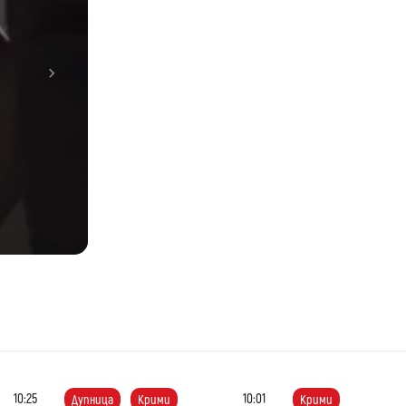
Next
жи
е
на
10:25
10:01
Дупница
Крими
Крими