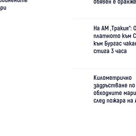
обявен е оранже
ри
На АМ „Тракия“:
платното към С
към Бургас чак
стига 3 часа
Километрично
задръстване по
обходните мар
след пожара на 