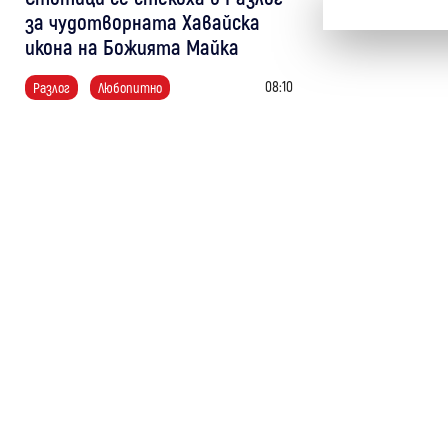
за чудотворната Хавайска
икона на Божията Майка
08:10
Разлог
Любопитно