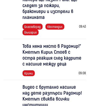
следят за пожари,
бракониери и изстрели в
планината
09:43
Благоевград
Кюстендил
България
Това няма място в Радомир!“
Кметът Кирил Стоев с
остра реакция след кадрите
с насилие между деца
09:08
Крими
Видео с брутално насилие
над дете разтърси Радомир!
Кметът свиква всички
институции