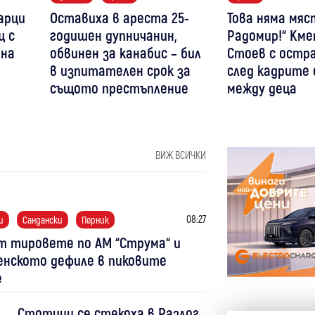
арци
Оставиха в ареста 25-
Това няма мяс
щ с
годишен дупничанин,
Радомир!“ Км
ана
обвинен за канабис – бил
Стоев с остра
в изпитателен срок за
след кадрите 
същото престъпление
между деца
ВИЖ ВСИЧКИ
08:27
и
Сандански
Перник
т тировете по АМ “Струма“ и
енското дефиле в пиковите
е
Стотици се стекоха в Разлог