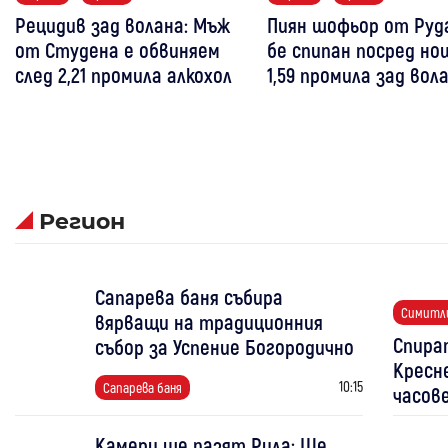
Рецидив зад волана: Мъж
Пиян шофьор от Руд
от Студена е обвиняем
бе спипан посред но
след 2,21 промила алкохол
1,59 промила зад вол
Регион
Сапарева баня събира
Симитл
вярващи на традиционния
Спира
събор за Успение Богородично
Кресн
10:15
Сапарева баня
часов
Камери ще пазят Рила: Ще