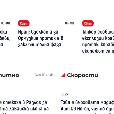
06 авг
06 авг
Свят
Свят
уски
Иран: Сделката за
Танкер съобщи
бяви,
Ормузкия проток е в
експлозии кра
на
заключителна фаза
проток, кораб
екипажът са 
питно
Скорости
ВИЖ ВСИЧКИ
06:24
 стекоха в Разлог за
Това е върховата моди
та Хавайска икона на
Audi Q9 Horch, чиято е