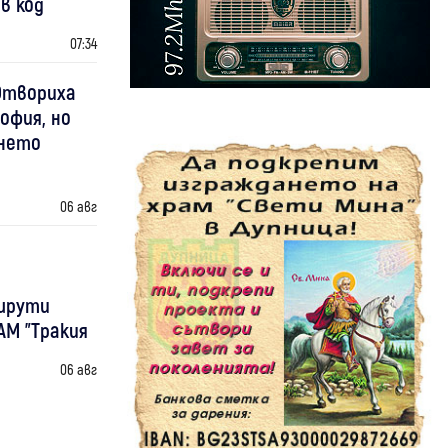
в код
07:34
 Отвориха
офия, но
ането
06 авг
шрути
АМ "Тракия
06 авг