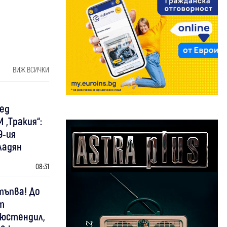
ВИЖ ВСИЧКИ
лед
 „Тракия“:
9-ия
ладян
08:31
ъпва! До
т
Кюстендил,