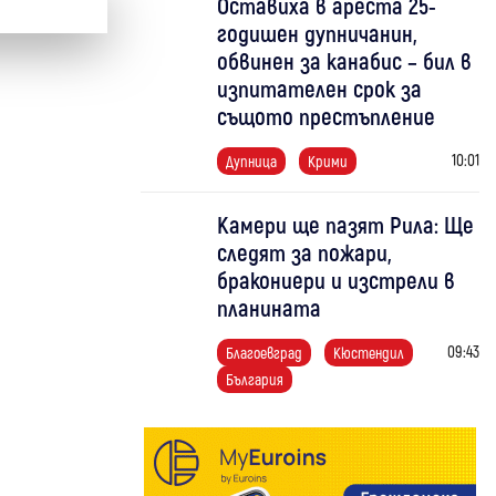
Оставиха в ареста 25-
годишен дупничанин,
обвинен за канабис – бил в
изпитателен срок за
същото престъпление
10:01
Дупница
Крими
Камери ще пазят Рила: Ще
следят за пожари,
бракониери и изстрели в
планината
09:43
Благоевград
Кюстендил
България