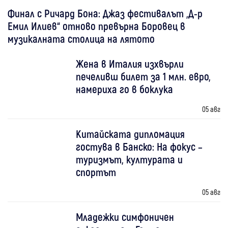
Финал с Ричард Бона: Джаз фестивалът „Д-р
Емил Илиев“ отново превърна Боровец в
музикалната столица на лятото
Жена в Италия изхвърли
печеливш билет за 1 млн. евро,
намериха го в боклука
05 авг
Китайската дипломация
гостува в Банско: На фокус –
туризмът, културата и
спортът
05 авг
Младежки симфоничен