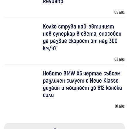
Revuelto
05 авг
Колко струва най-евтиният
нов суперкар в света, способен
да развие скорост от над 300
км/ч?
03 авг
Новото BMW X6 чертае съвсем
различен силует с Neue Klasse
дизайн и мощност до 612 конски
сили
01 авг