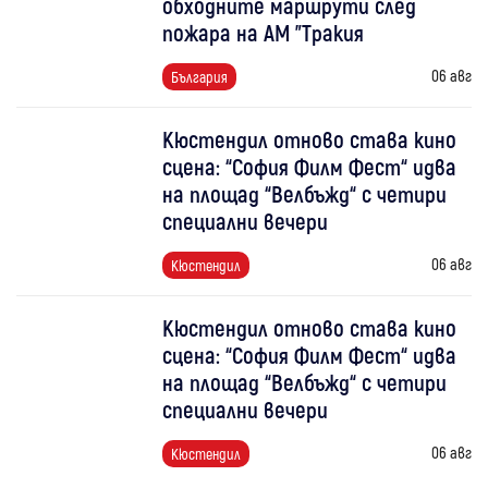
обходните маршрути след
пожара на АМ "Тракия
06 авг
България
Кюстендил отново става кино
сцена: “София Филм Фест“ идва
на площад “Велбъжд“ с четири
специални вечери
06 авг
Кюстендил
Кюстендил отново става кино
сцена: “София Филм Фест“ идва
на площад “Велбъжд“ с четири
специални вечери
06 авг
Кюстендил