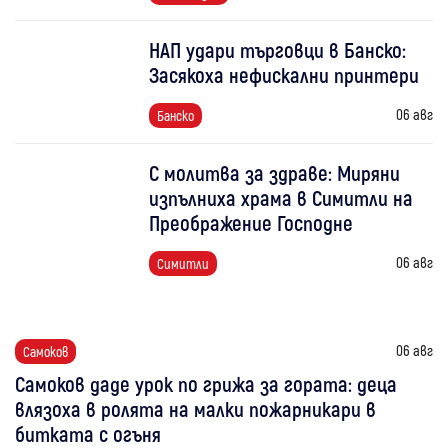
НАП удари търговци в Банско:
Засякоха нефискални принтери
06 авг
Банско
С молитва за здраве: Миряни
изпълниха храма в Симитли на
Преображение Господне
06 авг
Симитли
06 авг
Самоков
Самоков даде урок по грижа за гората: деца
влязоха в ролята на малки пожарникари в
битката с огъня