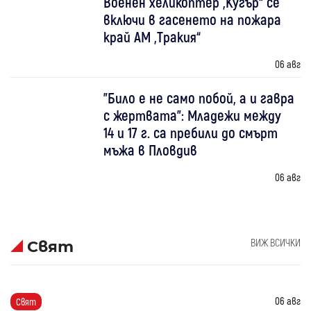
Военен хеликоптер „Кугър“ се
включи в гасенето на пожара
край АМ „Тракия“
06 авг
"Било е не само побой, а и гавра
с жертвата": Младежи между
14 и 17 г. са пребили до смърт
мъжа в Пловдив
06 авг
ВИЖ ВСИЧКИ
Свят
06 авг
Свят