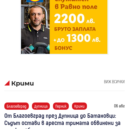
ВИЖ ВСИЧКИ
Крими
06 авг
Благоевград
Дупница
Перник
Крими
От Благоевград през Дупница до Батановци:
Съдът остави в ареста тримата обвинени за