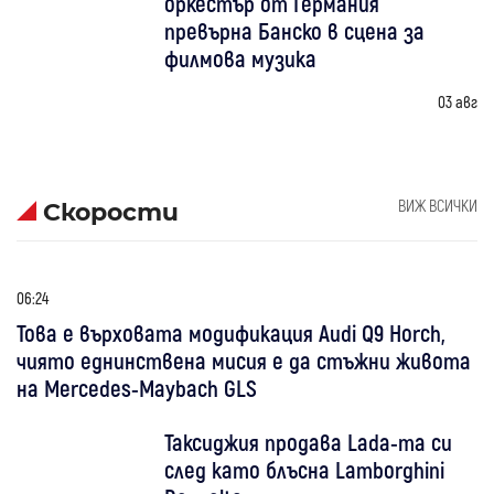
оркестър от Германия
превърна Банско в сцена за
филмова музика
03 авг
ВИЖ ВСИЧКИ
Скорости
06:24
Това е върховата модификация Audi Q9 Horch,
чиято еднинствена мисия е да стъжни живота
на Mercedes-Maybach GLS
Таксиджия продава Lada-та си
след като блъсна Lamborghini