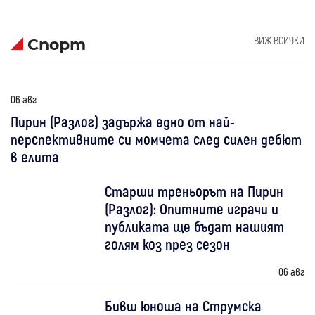
ВИЖ ВСИЧКИ
Спорт
06 авг
Пирин (Разлог) задържа едно от най-
перспективните си момчета след силен дебют
в елита
Старши треньорът на Пирин
(Разлог): Опитните играчи и
публиката ще бъдат нашият
голям коз през сезон
06 авг
Бивш юноша на Струмска