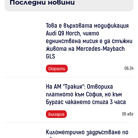
Последни новини
Това е върховата модификация
Audi Q9 Horch, чиято
еднинствена мисия е да стъжни
живота на Mercedes-Maybach
GLS
06:24
Скорости
На АМ “Тракия“: Отвориха
платното към София, но към
Бургас чакането стига 3 часа
06 авг
България
Километрично задръстване по