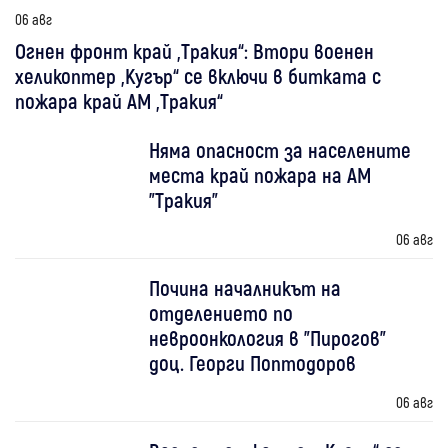
06 авг
Огнен фронт край „Тракия“: Втори военен
хеликоптер „Кугър“ се включи в битката с
пожара край АМ „Тракия“
Няма опасност за населените
места край пожара на АМ
"Тракия"
06 авг
Почина началникът на
отделението по
невроонкология в "Пирогов"
доц. Георги Поптодоров
06 авг