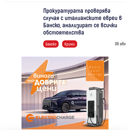
Прокуратурата проверява
случая с италианските евреи в
Банско, анализират се всички
обстоятелства
06 авг
Банско
Крими