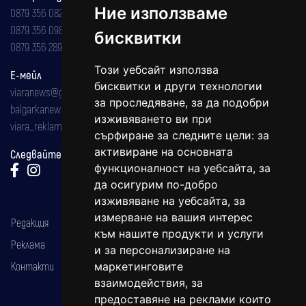
Ние използваме
0879 356 082
0879 356 098
бисквитки
0879 356 289
Този уебсайт използва
Е-мейл
бисквитки и други технологии
viaranews@gmail.com
за проследяване, за да подобри
balgarkanews@gmail.com
изживяването ви при
viara_reklama@mail.bg
сърфиране за следните цели:
за
активиране на основната
Следвайте ни:
функционалност на уебсайта
,
за
да осигурим по-добро
изживяване на уебсайта
,
за
измерване на вашия интерес
Редакция
към нашите продукти и услуги
Реклама
и за персонализиране на
Контакти
маркетинговите
взаимодействия
,
за
предоставяне на реклами които