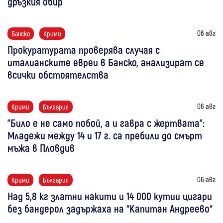
дръзкия обир
06 авг
Банско
Крими
Прокуратурата проверява случая с
италианските евреи в Банско, анализират се
всички обстоятелства
06 авг
Крими
България
"Било е не само побой, а и гавра с жертвата":
Младежи между 14 и 17 г. са пребили до смърт
мъжа в Пловдив
06 авг
Крими
България
Над 5,8 кг златни накити и 14 000 кутии цигари
без бандерол задържаха на “Капитан Андреево“