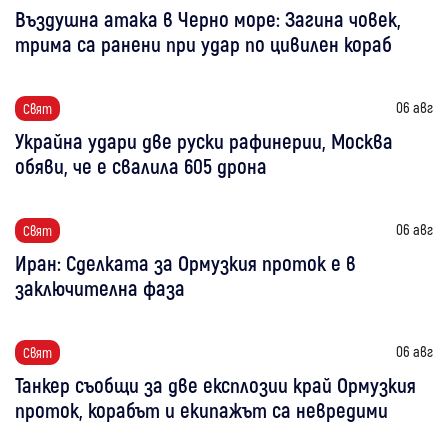
Въздушна атака в Черно море: Загина човек,
трима са ранени при удар по цивилен кораб
06 авг
Свят
Украйна удари две руски рафинерии, Москва
обяви, че е свалила 605 дрона
06 авг
Свят
Иран: Сделката за Ормузкия проток е в
заключителна фаза
06 авг
Свят
Танкер съобщи за две експлозии край Ормузкия
проток, корабът и екипажът са невредими