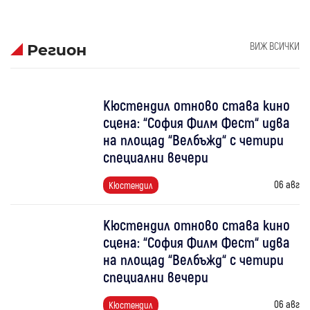
ВИЖ ВСИЧКИ
Регион
Кюстендил отново става кино
сцена: “София Филм Фест“ идва
на площад “Велбъжд“ с четири
специални вечери
06 авг
Кюстендил
Кюстендил отново става кино
сцена: “София Филм Фест“ идва
на площад “Велбъжд“ с четири
специални вечери
06 авг
Кюстендил