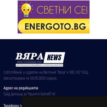
Собственик и издател на вестник "Вяра" е "АВС КО" ООД,
регистрирана на 08.05.2002 година.
Адрес на редакцията
Град Дупница, ул.''Христо Ботев" 43
Телефони за реклама и абонаменти