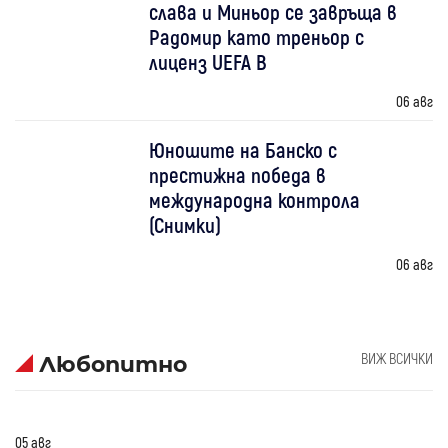
слава и Миньор се завръща в
Радомир като треньор с
лиценз UEFA B
06 авг
Юношите на Банско с
престижна победа в
международна контрола
(Снимки)
06 авг
ВИЖ ВСИЧКИ
Любопитно
05 авг