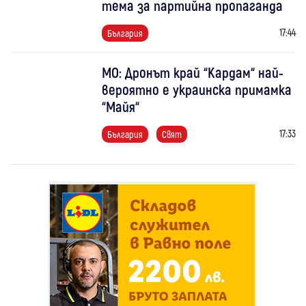
тема за партийна пропаганда
17:44
България
МО: Дронът край “Кардам“ най-
вероятно е украинска примамка
“Майя“
17:33
България
Свят