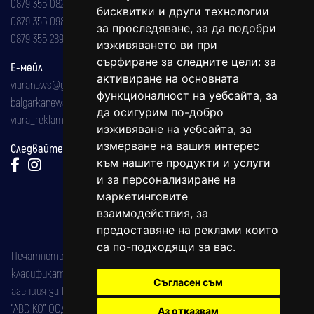
0879 356 082
бисквитки и други технологии
0879 356 098
за проследяване, за да подобри
0879 356 289
изживяването ви при
сърфиране за следните цели:
за
Е-мейл
активиране на основната
viaranews@gmail.com
функционалност на уебсайта
,
за
balgarkanews@gmail.com
да осигурим по-добро
viara_reklama@mail.bg
изживяване на уебсайта
,
за
измерване на вашия интерес
Следвайте ни:
към нашите продукти и услуги
и за персонализиране на
маркетинговите
взаимодействия
,
за
предоставяне на реклами които
са по-подходящи за вас
.
Печатното издание на вестника е регистрирано в националния
класификатор на печатните издания (Българска национална
Съгласен съм
агенция за ISSN) под номер: ISSN 1312-4722.
"АВС КО" ООД е притежател на марката: Вяра информационен
Аз отказвам