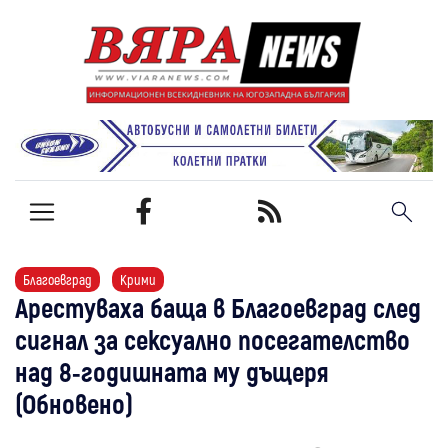
Благоевград
Крими
Арестуваха баща в Благоевград след
сигнал за сексуално посегателство
над 8-годишната му дъщеря
(Обновено)