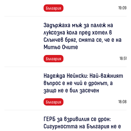
19:09
България
Задържаха мъж за палеж на
луксозна кола пред хотел в
Слънчев бряг, смята се, че е на
Митьо Очите
18:51
България
Надежда Нейнски: Най-важният
въпрос е не чий е дронът, а
защо не е бил засечен
18:08
България
ГЕРБ за взривилия се дрон:
Сигурността на България не е