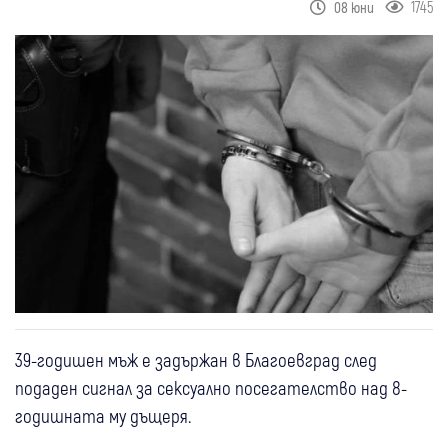
1745
08 юни
39-годишен мъж е задържан в Благоевград след
подаден сигнал за сексуално посегателство над 8-
годишната му дъщеря.