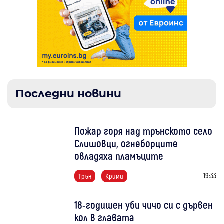
Последни новини
Пожар горя над трънското село
Слишовци, огнеборците
овладяха пламъците
19:33
Трън
Крими
18-годишен уби чичо си с дървен
кол в главата