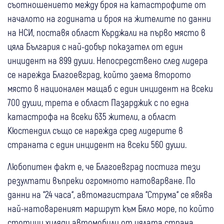
съотношението между броя на катастрофите от
началото на годината и броя на жителите по данни
на НСИ, поставя област Кърджали на първо място в
цяла България с най-добър показател от един
инцидент на 899 души. Непосредствено след лидера
се нарежда Благоевград, който заема второто
място в национален мащаб с един инцидент на всеки
700 души, трета е област Пазарджик с по една
катастрофа на всеки 635 жители, а област
Кюстендил също се нарежда сред лидерите в
страната с един инцидент на всеки 560 души.
Любопитен факт е, че Благоевград постига тези
резултати въпреки огромното натоварване. По
данни на “24 часа“, автомагистрала “Струма“ се явява
най-натовареният маршрут към Бяло море, по който
стотици хиляди автомобили от цялата страна