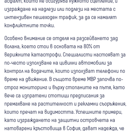
асфалт, който не осигурява нужното сцепление, и
изграждане на надлези или подлези на местата с
интензивен пешеходен трафик, за да се намалят
конфликтните точки.
Особено внимание се отделя на разсейването зад
волана, което стои в основата на 80% от
верижните катастрофи. Специалисти настояват за
по-често използване на цивилни автомобили за
контрол на водачите, които използват телефони по
време на движение. В същото време МВР започва по-
строг мониторинг и върху стопаните на пътя, като
вече са изпратени стотици предписания за
премахване на растителност и рекламни съоръжения,
които пречат на видимостта. Успешните примери,
като изграждането на защитни островчета на
натоварени кръстовища в София, дават надежда, че