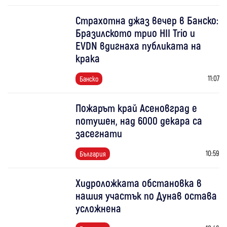
Страхотна джаз вечер в Банско:
Бразилското трио HII Trio и
EVDN вдигнаха публиката на
крака
11:07
Банско
Пожарът край Асеновград е
потушен, над 6000 декара са
засегнати
10:59
България
Хидроложката обстановка в
нашия участък по Дунав остава
усложнена