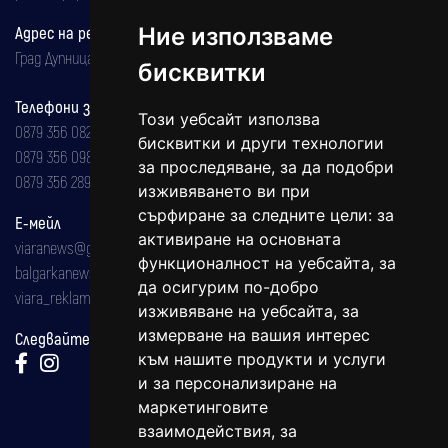
Ние използваме
Адрес на редакцията
Град Дупница, ул.''Христо Ботев" 43
бисквитки
Телефони за реклама и абонаменти
Този уебсайт използва
0879 356 082
бисквитки и други технологии
0879 356 098
за проследяване, за да подобри
0879 356 289
изживяването ви при
сърфиране за следните цели:
за
Е-мейл
активиране на основната
viaranews@gmail.com
функционалност на уебсайта
,
за
balgarkanews@gmail.com
да осигурим по-добро
viara_reklama@mail.bg
изживяване на уебсайта
,
за
измерване на вашия интерес
Следвайте ни:
към нашите продукти и услуги
и за персонализиране на
маркетинговите
взаимодействия
,
за