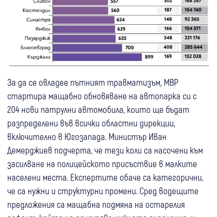
За да се овладее пътният травматизъм, МВР
стартира мащабно обновяване на автопарка си с
204 нови патрулни автомобила, които ще бъдат
разпределени във всички областни дирекции,
включително в Югозапада. Министър Иван
Демерджиев подчерта, че тези коли са насочени към
засилване на полицейското присъствие в малките
населени места. Експертите обаче са категорични,
че са нужни и структурни промени. Сред водещите
предложения са мащабна подмяна на остарелия