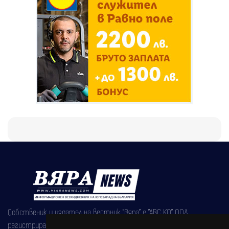
Собственик и издател на вестник "Вяра" е "АВС КО" ООД,
регистрирана на 08.05.2002 година.