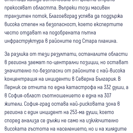
прекосяват областта. Въпреки този масивен
транзитен поток, Благоевград успява да поддържа
висока степен на безопасност, което експертите
често отдават на подобрената пътна
инфраструктура в районите под Стара планина.
За разлика от тези резултати, останалите области
в региона заемат по-централни позиции, но остават
значително по-безопасни от районите с най-висока
концентрация на инциденти в Северна България. В
Перник се отчита по една катастрофа на 332 души, а
в София-област съотношението е една на 307
жители. София-град остава най-рисковата зона в
региона с един инцидент на 253-ма души, което
според анализа се дължи не само на изключително
високата гъстота на населението, но и на хилядите