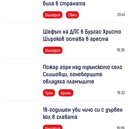
била в страната
20:41
България
Свят
Шефът на ДПС в Бургас Христо
Широков остава в ареста
19:39
България
Пожар горя над трънското село
Слишовци, огнеборците
овладяха пламъците
19:33
Трън
Крими
18-годишен уби чичо си с дървен
кол в главата
19:09
България