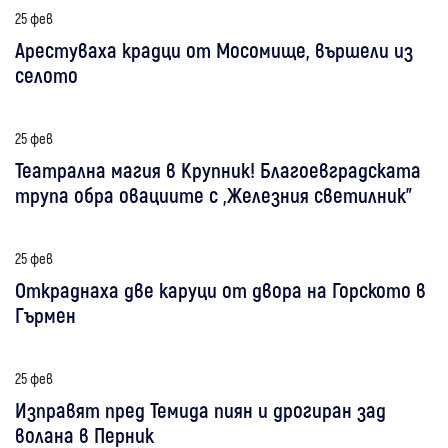
25 фев
Арестуваха крадци от Мосомище, вършели из
селото
25 фев
Театрална магия в Крупник! Благоевградската
трупа обра овациите с „Железния светилник”
25 фев
Откраднаха две каруци от двора на Горското в
Гърмен
25 фев
Изправят пред Темида пиян и дрогиран зад
волана в Перник