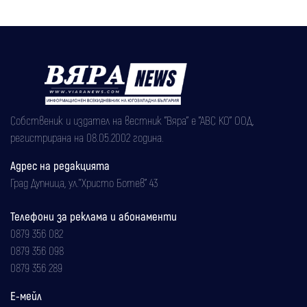
Собственик и издател на вестник "Вяра" е "АВС КО" ООД,
регистрирана на 08.05.2002 година.
Адрес на редакцията
Град Дупница, ул.''Христо Ботев" 43
Телефони за реклама и абонаменти
0879 356 082
0879 356 098
0879 356 289
Е-мейл