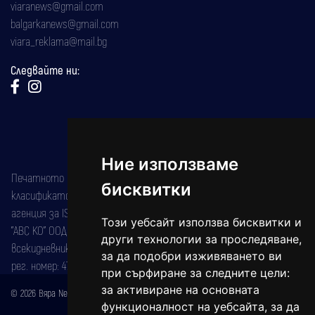
viaranews@gmail.com
balgarkanews@gmail.com
viara_reklama@mail.bg
Следвайте ни:
Ние използваме
Печатното издание на вестника е регистрирано в националния
бисквитки
класификатор на печатните издания (Българска национална
агенция за ISSN) под номер: ISSN 1312-4722.
Този уебсайт използва бисквитки и
"АВС КО" ООД е притежател на марката: Вяра информационен
други технологии за проследяване,
всекидневник на югозападна България, със свидетелство за марка
за да подобри изживяването ви
рег. номер: 47857/11.05.2004 година.
при сърфиране за следните цели:
за активиране на основната
© 2026 Вяра News Всички права запазени!
функционалност на уебсайта
,
за да
Created by
DREAMmedia Creative Studio