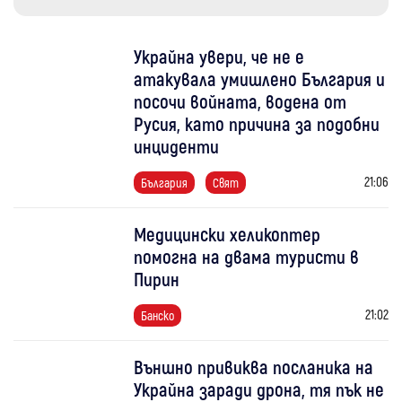
Украйна увери, че не е
атакувала умишлено България и
посочи войната, водена от
Русия, като причина за подобни
инциденти
21:06
България
Свят
Медицински хеликоптер
помогна на двама туристи в
Пирин
21:02
Банско
Външно привиква посланика на
Украйна заради дрона, тя пък не