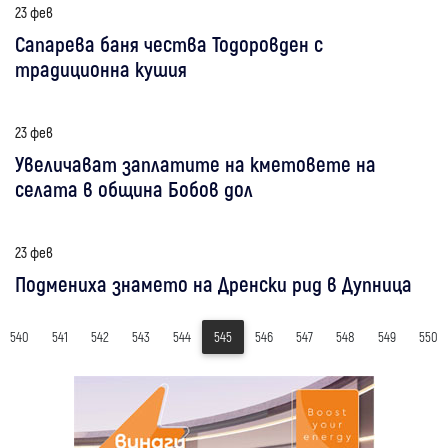
23 фев
Сапарева баня чества Тодоровден с
традиционна кушия
23 фев
Увеличават заплатите на кметовете на
селата в община Бобов дол
23 фев
Подмениха знамето на Дренски рид в Дупница
540
541
542
543
544
545
546
547
548
549
550