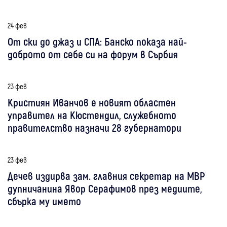
24 фев
От ски до джаз и СПА: Банско показа най-
доброто от себе си на форум в Сърбия
23 фев
Кристиян Иванчов е новият областен
управител на Кюстендил, служебното
правителство назначи 28 губернатори
23 фев
Дечев издирва зам. главния секретар на МВР
дупничанина Явор Серафимов през медиите,
сбърка му името