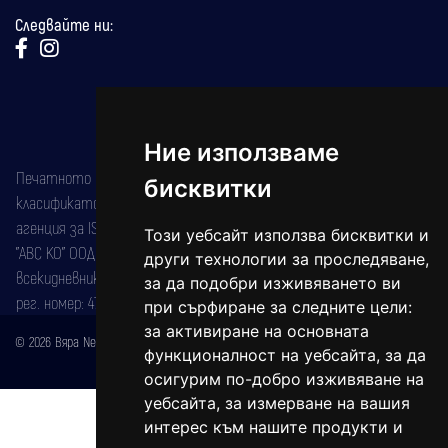
Следвайте ни:
Ние използваме
Печатното издание на вестника е регистрирано в националния
бисквитки
класификатор на печатните издания (Българска национална
агенция за ISSN) под номер: ISSN 1312-4722.
Този уебсайт използва бисквитки и
"АВС КО" ООД е притежател на марката: Вяра информационен
други технологии за проследяване,
всекидневник на югозападна България, със свидетелство за марка
за да подобри изживяването ви
рег. номер: 47857/11.05.2004 година.
при сърфиране за следните цели:
за активиране на основната
© 2026 Вяра News Всички права запазени!
функционалност на уебсайта
,
за да
Created by
DREAMmedia Creative Studio
осигурим по-добро изживяване на
уебсайта
,
за измерване на вашия
интерес към нашите продукти и