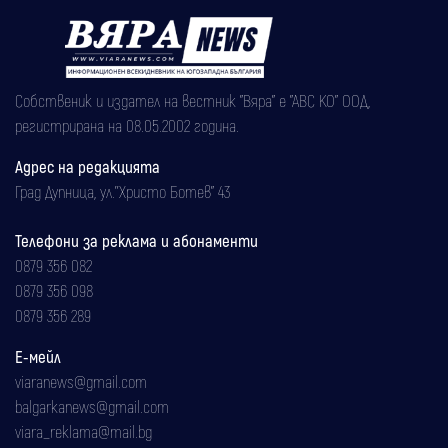
Собственик и издател на вестник "Вяра" е "АВС КО" ООД,
регистрирана на 08.05.2002 година.
Адрес на редакцията
Град Дупница, ул.''Христо Ботев" 43
Телефони за реклама и абонаменти
0879 356 082
0879 356 098
0879 356 289
Е-мейл
viaranews@gmail.com
balgarkanews@gmail.com
viara_reklama@mail.bg