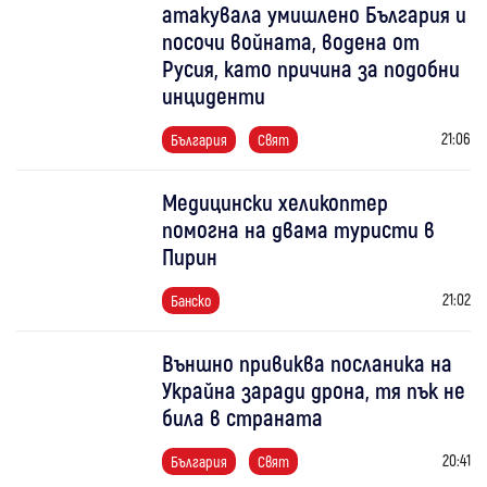
атакувала умишлено България и
посочи войната, водена от
Русия, като причина за подобни
инциденти
21:06
България
Свят
Медицински хеликоптер
помогна на двама туристи в
Пирин
21:02
Банско
Външно привиква посланика на
Украйна заради дрона, тя пък не
била в страната
20:41
България
Свят