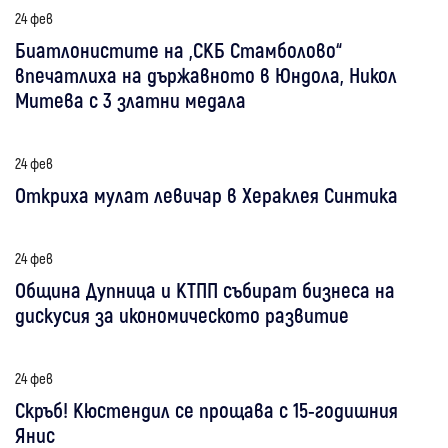
24 фев
Биатлонистите на „СКБ Стамболово“
впечатлиха на държавното в Юндола, Никол
Митева с 3 златни медала
24 фев
Откриха мулат левичар в Хераклея Синтика
24 фев
Община Дупница и КТПП събират бизнеса на
дискусия за икономическото развитие
24 фев
Скръб! Кюстендил се прощава с 15-годишния
Янис