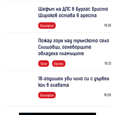
Шефът на ДПС в Бургас Христо
Широков остава в ареста
19:39
България
Пожар горя над трънското село
Слишовци, огнеборците
овладяха пламъците
19:33
Трън
Крими
18-годишен уби чичо си с дървен
кол в главата
19:09
България