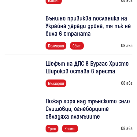
Банско
Външно привиква посланика на
Украйна заради дрона, тя пък не
била в страната
08 авг
България
Свят
Шефът на ДПС в Бургас Христо
Широков остава в ареста
08 авг
България
Пожар горя над трънското село
Слишовци, огнеборците
овладяха пламъците
08 авг
Трън
Крими