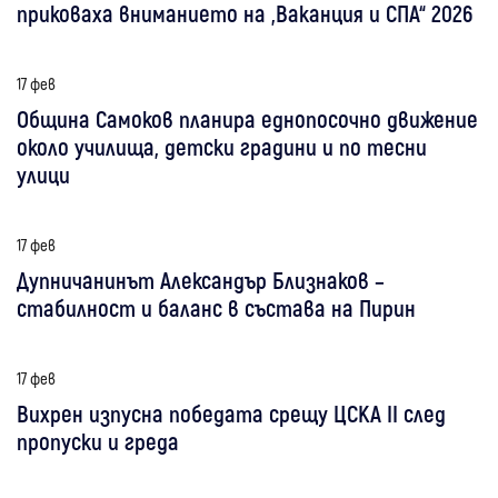
приковаха вниманието на „Ваканция и СПА“ 2026
17 фев
Община Самоков планира еднопосочно движение
около училища, детски градини и по тесни
улици
17 фев
Дупничанинът Александър Близнаков –
стабилност и баланс в състава на Пирин
17 фев
Вихрен изпусна победата срещу ЦСКА II след
пропуски и греда