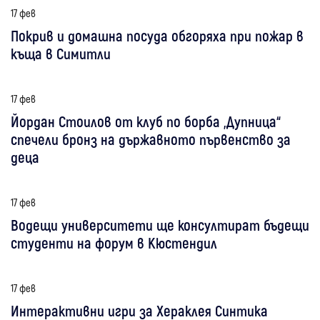
17 фев
Покрив и домашна посуда обгоряха при пожар в
къща в Симитли
17 фев
Йордан Стоилов от клуб по борба „Дупница“
спечели бронз на държавното първенство за
деца
17 фев
Водещи университети ще консултират бъдещи
студенти на форум в Кюстендил
17 фев
Интерактивни игри за Хераклея Синтика