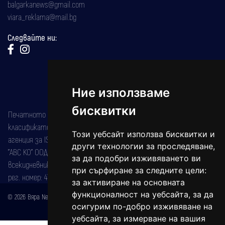
balgarkanews@gmail.com
viara_reklama@mail.bg
Следвайте ни:
Ние използваме
бисквитки
Печатното издание на вестника е регистрирано в националния
класификатор на печатните издания (Българска национална
Този уебсайт използва бисквитки и
агенция за ISSN) под номер: ISSN 1312-4722.
други технологии за проследяване,
"АВС КО" ООД е притежател на марката: Вяра информационен
за да подобри изживяването ви
всекидневник на югозападна България, със свидетелство за марка
при сърфиране за следните цели:
рег. номер: 47857/11.05.2004 година.
за активиране на основната
функционалност на уебсайта
,
за да
© 2026 Вяра News Всички права запазени!
осигурим по-добро изживяване на
Created by
DREAMmedia Creative Studio
уебсайта
,
за измерване на вашия