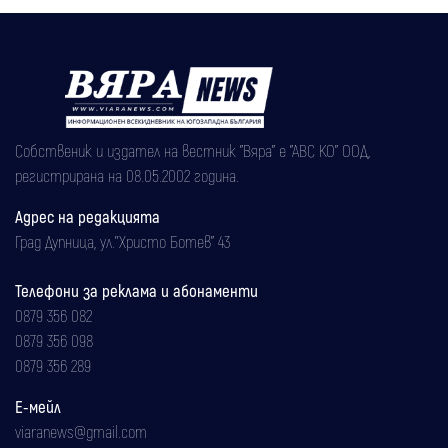
Собственик и издател на вестник "Вяра" е "АВС КО" ООД,
регистрирана на 08.05.2002 година.
Адрес на редакцията
Град Дупница, ул.''Христо Ботев" 43
Телефони за реклама и абонаменти
0879 356 082
0879 356 098
0879 356 289
Е-мейл
viaranews@gmail.com