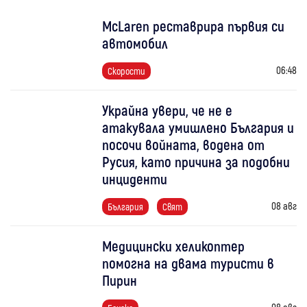
McLaren реставрира първия си
автомобил
06:48
Скорости
Украйна увери, че не е
атакувала умишлено България и
посочи войната, водена от
Русия, като причина за подобни
инциденти
08 авг
България
Свят
Медицински хеликоптер
помогна на двама туристи в
Пирин
08 авг