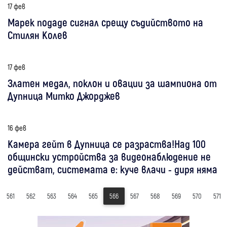
17 фев
Марек подаде сигнал срещу съдийството на
Стилян Колев
17 фев
Златен медал, поклон и овации за шампиона от
Дупница Митко Джорджев
16 фев
Камера гейт в Дупница се разраства!Над 100
общински устройства за видеонаблюдение не
действат, системата е: куче влачи - диря няма
561
562
563
564
565
566
567
568
569
570
571