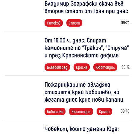
Владимир Зографски скача във
втория старт от Гран при днес
09:24
Самоков
Спорт
От 16:00 ч. днес: Спират
камионите по "Тракия", "Струма"
и през Кресненското дефиле
09:12
Благоевград
Кресна
Кюстендил
Пожарникарите овладяха
стихията край Бобошево, но
жегата днес крие нови капани
08:46
Бобошево
Кюстендил
Крими
Човекът, който замени Юда: