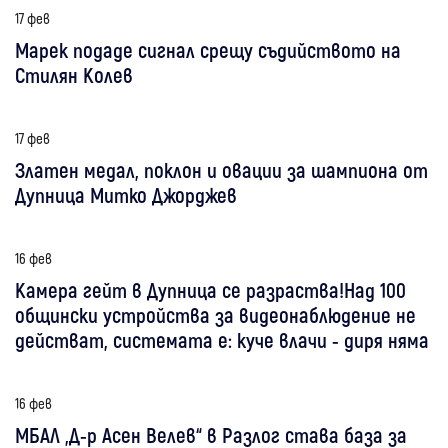
17 фев
Марек подаде сигнал срещу съдийството на
Стилян Колев
17 фев
Златен медал, поклон и овации за шампиона от
Дупница Митко Джорджев
16 фев
Камера гейт в Дупница се разраства!Над 100
общински устройства за видеонаблюдение не
действат, системата е: куче влачи - диря няма
16 фев
МБАЛ „Д-р Асен Велев“ в Разлог става база за