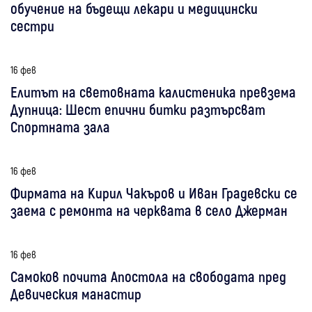
обучение на бъдещи лекари и медицински
сестри
16 фев
Елитът на световната калистеника превзема
Дупница: Шест епични битки разтърсват
Спортната зала
16 фев
Фирмата на Кирил Чакъров и Иван Градевски се
заема с ремонта на черквата в село Джерман
16 фев
Самоков почита Апостола на свободата пред
Девическия манастир