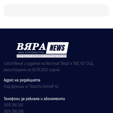
Собственик и издател на вестник "Вяра" е "АВС КО" ООД,
регистрирана на 08.05.2002 година.
Адрес на редакцията
Град Дупница, ул.''Христо Ботев" 43
Телефони за реклама и абонаменти
0879 356 082
0879 356 098