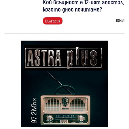
Кой всъщност е 12-ият апостол,
когото днес почитаме?
08:39
България