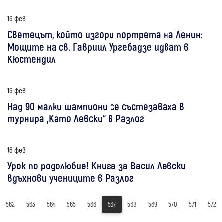
16 фев
Светецът, който изгори портрета на Ленин:
Мощите на св. Гавриил Ургебадзе идват в
Кюстендил
16 фев
Над 90 малки шампиони се състезаваха в
турнира „Като Левски“ в Разлог
16 фев
Урок по родолюбие! Книга за Васил Левски
вдъхнови учениците в Разлог
562
563
564
565
566
567
568
569
570
571
572