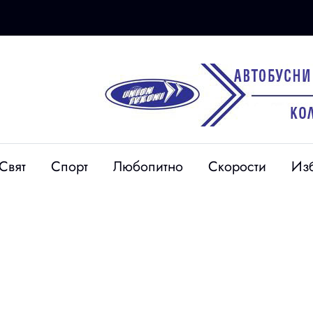
09 юли
(Обновено)​ Двоен огнен
инцидент на АМ
Свят
Спорт
Любопитно
Скорости
Из
“Струма“: Хеликоптер
спаси мъж, задимяване
езналия
спря трафика край
т Сандански
Сандански и Петрич