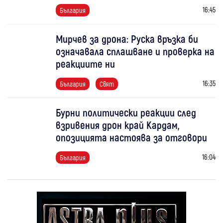
16:45
България
Мирчев за дрона: Руска връзка би
означавала сплашване и проверка на
реакциите ни
16:35
България
Свят
Бурни политически реакции след
взривения дрон край Кардам,
опозицията настоява за отговори
16:04
България