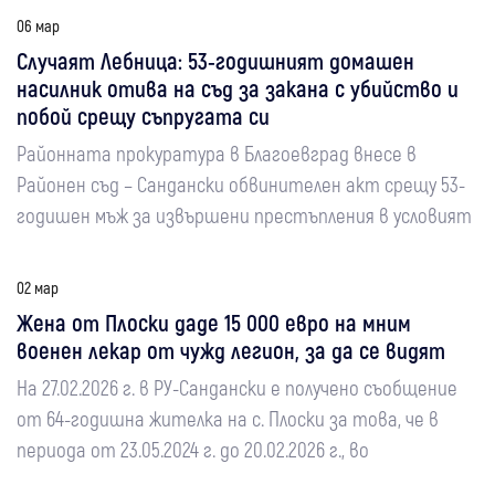
06 мар
Случаят Лебница: 53-годишният домашен
насилник отива на съд за закана с убийство и
побой срещу съпругата си
Районната прокуратура в Благоевград внесе в
Районен съд – Сандански обвинителен акт срещу 53-
годишен мъж за извършени престъпления в условият
02 мар
Жена от Плоски даде 15 000 евро на мним
военен лекар от чужд легион, за да се видят
На 27.02.2026 г. в РУ-Сандански е получено съобщение
от 64-годишна жителка на с. Плоски за това, че в
периода от 23.05.2024 г. до 20.02.2026 г., во