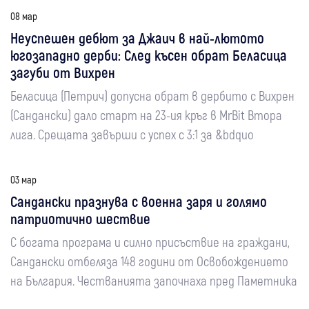
08 мар
Неуспешен дебют за Джаич в най-лютото
югозападно дерби: След късен обрат Беласица
загуби от Вихрен
Беласица (Петрич) допусна обрат в дербито с Вихрен
(Сандански) дало старт на 23-ия кръг в MrBit Втора
лига. Срещата завърши с успех с 3:1 за &bdquo
03 мар
Сандански празнува с военна заря и голямо
патриотично шествие
С богата програма и силно присъствие на граждани,
Сандански отбеляза 148 години от Освобождението
на България. Честванията започнаха пред Паметника