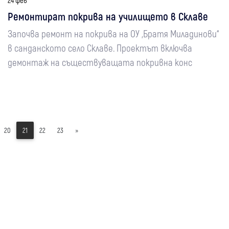
24 фев
Ремонтират покрива на училището в Склаве
Започва ремонт на покрива на ОУ „Братя Миладинови“
в санданското село Склаве. Проектът включва
демонтаж на съществуващата покривна конс
20
21
22
23
»