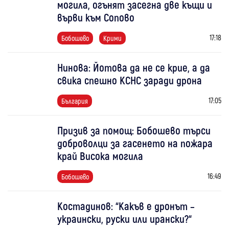
могила, огънят засегна две къщи и
върви към Сопово
17:18
Бобошево
Крими
Нинова: Йотова да не се крие, а да
свика спешно КСНС заради дрона
17:05
България
Призив за помощ: Бобошево търси
доброволци за гасенето на пожара
край Висока могила
16:49
Бобошево
Костадинов: “Какъв е дронът –
украински, руски или ирански?“