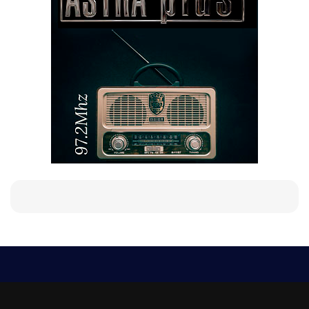
Е-мейл
Следвайте ни:
viaranews@gmail.com