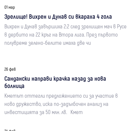
01 мар
Зрелище! Вихрен и Дунав си вкараха 4 гола
Вихрен и Дунав завършиха 2:2 след зрелищен мач в Русе
в дербито на 22 кръг на Втора лига. През първото
полувреме зелено-белите имаха две чи
26 фев
Сандански направи крачка назад за нова
болница
Кметът оттегли предложението си за участие в
ново дружество, иска по-задълбочен анализ на
инвестицията за 50 млн. лв. Кмет