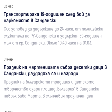
02 мар
Транспортираха 19-годишен след бой за
паркомясто в Сандански
Със заповед за задържане до 24 часа, от полицейски
служители на РУ-Сандански е задържан 59-годишен
мъж от гр. Сандански. Около 10:40 часа на 01.03.
01 мар
Празник на мартеницата събра десетки деца в
Сандански, раздадоха се и награди
Празник на българската традиция и детското
творчество озари площад „България“ в Сандански
навръх Баба Марта. В слънчевия празничен ден