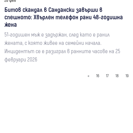
26 фев
Битов скандал в Сандански завърши в
спешното: Хвърлен телефон рани 48-годишна
жена
51-годишен мъж е задържан, след като е ранил
жената, с която живее на семейни начала.
Инцидентът се е разиграл в ранните часове на 25
февруари 2026
«
16
17
18
19