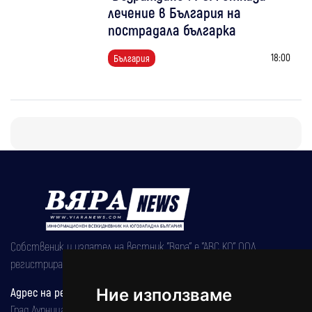
лечение в България на
пострадала българка
18:00
България
Собственик и издател на вестник "Вяра" е "АВС КО" ООД,
регистрирана на 08.05.2002 година.
Адрес на редакцията
Ние използваме
Град Дупница, ул.''Христо Ботев" 43