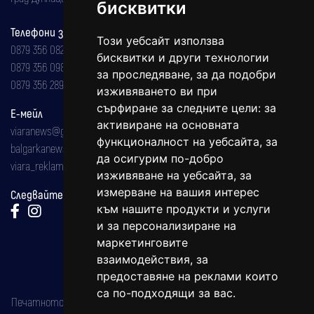
бисквитки
Телефони за реклама и абонаменти
Този уебсайт използва
0879 356 082
бисквитки и други технологии
0879 356 098
за проследяване, за да подобри
0879 356 289
изживяването ви при
сърфиране за следните цели:
за
Е-мейл
активиране на основната
viaranews@gmail.com
функционалност на уебсайта
,
за
balgarkanews@gmail.com
да осигурим по-добро
viara_reklama@mail.bg
изживяване на уебсайта
,
за
измерване на вашия интерес
Следвайте ни:
към нашите продукти и услуги
и за персонализиране на
маркетинговите
взаимодействия
,
за
предоставяне на реклами които
са по-подходящи за вас
.
Печатното издание на вестника е регистрирано в националния