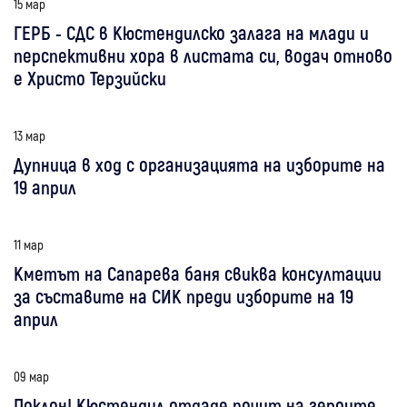
15 мар
ГЕРБ - СДС в Кюстендилско залага на млади и
перспективни хора в листата си, водач отново
е Христо Терзийски
13 мар
Дупница в ход с организацията на изборите на
19 април
11 мар
Кметът на Сапарева баня свиква консултации
за съставите на СИК преди изборите на 19
април
09 мар
Поклон! Кюстендил отдаде почит на героите,