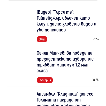
(Видео) "Търся те":
Тийнейджър, облечен като
клоун, засне зловещо видео и
уби пенсионер
18:33
Свят
Огнян Минчев: За победа на
президентските избори ще
трябват минимум 1,2 млн.
гласа
18:26
България
Ансамбъл “Кладница“ донесе
Голямата награда от
престижен международен