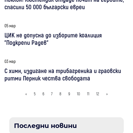
спасили 50 000 български евреи
05 мар
ЦИК не допусна до изборите коалиция
"Подкрепи Радев"
03 мар
С химн, издигане на трибагреника и граовски
ритми Перник чества свободата
«
5
6
7
8
9
10
11
12
»
Последни новини