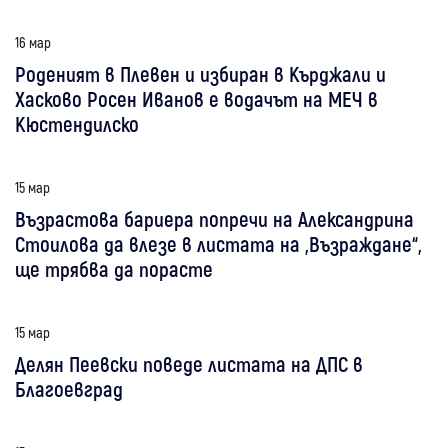
16 мар
Роденият в Плевен и избиран в Кърджали и
Хасково Росен Иванов е водачът на МЕЧ в
Кюстендилско
15 мар
Възрастова бариера попречи на Александрина
Стоилова да влезе в листата на „Възраждане“,
ще трябва да порасте
15 мар
Делян Пеевски поведе листата на ДПС в
Благоевград