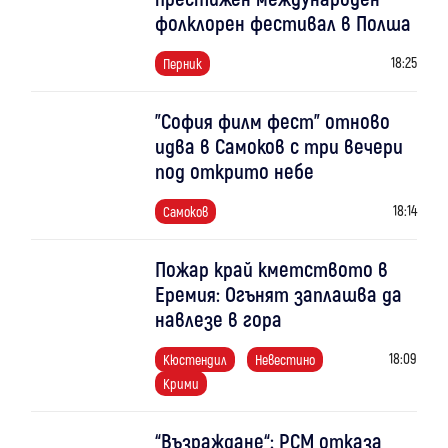
фолклорен фестивал в Полша
18:25
Перник
"София филм фест" отново
идва в Самоков с три вечери
под открито небе
18:14
Самоков
Пожар край кметството в
Еремия: Огънят заплашва да
навлезе в гора
18:09
Кюстендил
Невестино
Крими
“Възраждане“: РСМ отказа