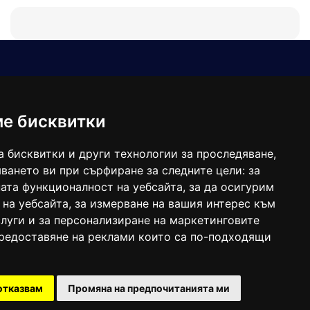
Е-мейл
Следвайте ни:
viaranews@gmail.com
balgarkanews@gmail.com
ме бисквитки
viara_reklama@mail.bg
а бисквитки и други технологии за проследяване,
ването ви при сърфиране за следните цели:
за
ата функционалност на уебсайта
,
за да осигурим
 на уебсайта
,
за измерване на вашия интерес към
луги и за персонализиране на маркетинговите
предоставяне на реклами които са по-подходящи
 под номер: ISSN 1312-4722.
отказвам
Промяна на предпочитанията ми
47857/11.05.2004 година.