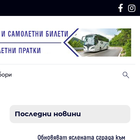
бори
Последни новини
Обновяват яслената сграда към