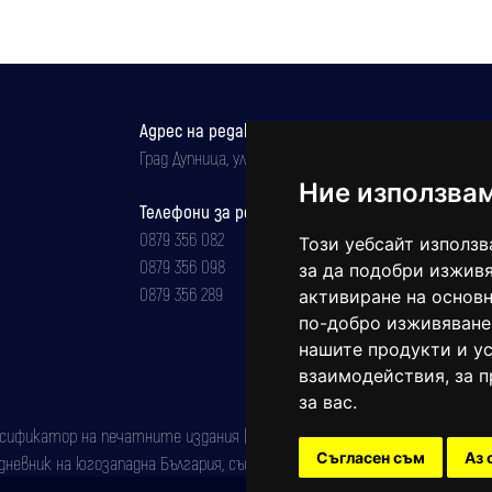
Адрес на редакцията
Град Дупница, ул.''Христо Ботев" 43
Ние използва
Телефони за реклама и абонаменти
0879 356 082
Този уебсайт използв
0879 356 098
за да подобри изживя
0879 356 289
активиране на основн
по-добро изживяване
нашите продукти и ус
взаимодействия
,
за 
за вас
.
фикатор на печатните издания (Българска национална агенция за ISSN)
Съгласен съм
Аз 
евник на югозападна България, със свидетелство за марка рег. номер: 