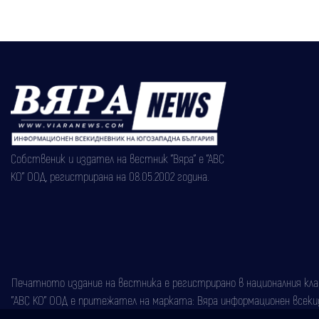
Собственик и издател на вестник "Вяра" е "АВС
КО" ООД, регистрирана на 08.05.2002 година.
Печатното издание на вестника е регистрирано в националния класи
"АВС КО" ООД е притежател на марката: Вяра информационен всекидн