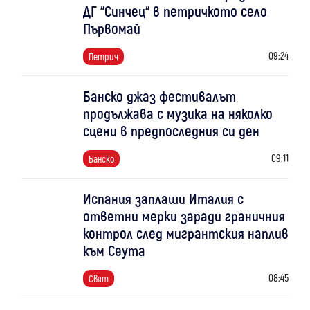
ДГ “Синчец“ в петричкото село
Първомай
09:24
Петрич
Банско джаз фестивалът
продължава с музика на няколко
сцени в предпоследния си ден
09:11
Банско
Испания заплаши Италия с
ответни мерки заради граничния
контрол след мигрантския наплив
към Сеута
08:45
Свят