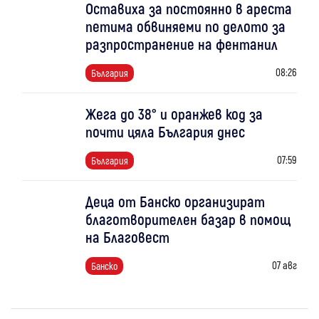
Оставиха за постоянно в ареста
петима обвиняеми по делото за
разпространение на фентанил
08:26
България
Жега до 38° и оранжев код за
почти цяла България днес
07:59
България
Деца от Банско организират
благотворителен базар в помощ
на Благовест
07 авг
Банско