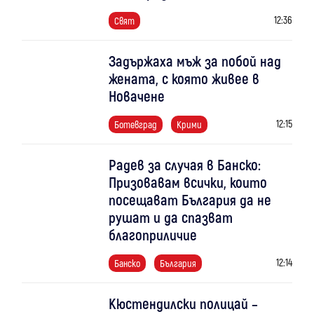
12:36
Свят
Задържаха мъж за побой над
жената, с която живее в
Новачене
12:15
Ботевград
Крими
Радев за случая в Банско:
Призовавам всички, които
посещават България да не
рушат и да спазват
благоприличие
12:14
Банско
България
Кюстендилски полицай –