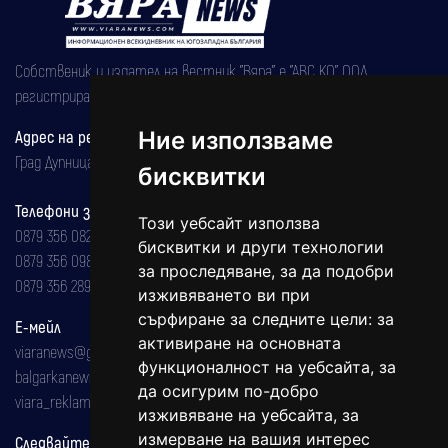
Собственик и издател на вестник "Вяра" е "АВС КО" ООД,
регистрирана на 08.05.2002 година.
Адрес на редакцията
Ние използваме
Град Дупница, ул.''Христо Ботев" 43
бисквитки
Телефони за реклама и абонаменти
Този уебсайт използва
0879 356 082
бисквитки и други технологии
0879 356 098
за проследяване, за да подобри
0879 356 289
изживяването ви при
сърфиране за следните цели:
за
Е-мейл
активиране на основната
viaranews@gmail.com
функционалност на уебсайта
,
за
balgarkanews@gmail.com
да осигурим по-добро
viara_reklama@mail.bg
изживяване на уебсайта
,
за
измерване на вашия интерес
Следвайте ни: