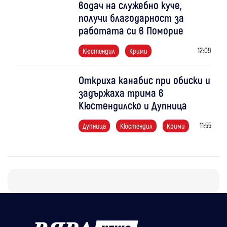
водач на служебно куче,
получи благодарност за
работата си в Поморие
12:09
Кюстендил
Крими
Откриха канабис при обиски и
задържаха трима в
Кюстендилско и Дупница
11:55
Дупница
Кюстендил
Крими