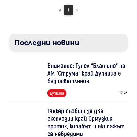
«
1
»
Последни новини
Внимание: Тунел “Блатино“ на
АМ “Струма“ край Дупница е
без осветление
12:46
Дупница
Танкер съобщи за две
експлозии край Ормузкия
проток, корабът и екипажът
са невредими