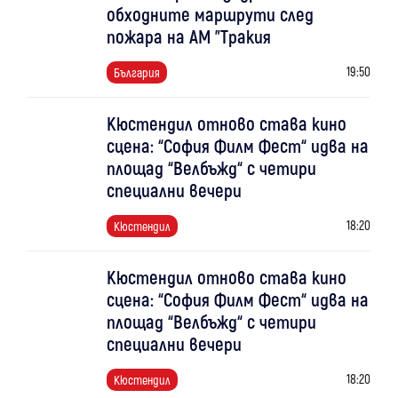
обходните маршрути след
пожара на АМ "Тракия
19:50
България
Кюстендил отново става кино
сцена: “София Филм Фест“ идва на
площад “Велбъжд“ с четири
специални вечери
18:20
Кюстендил
Кюстендил отново става кино
сцена: “София Филм Фест“ идва на
площад “Велбъжд“ с четири
специални вечери
18:20
Кюстендил