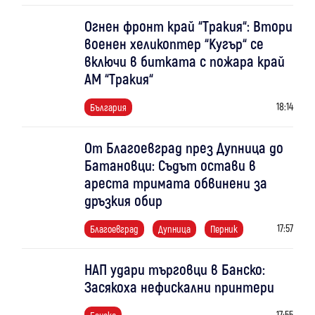
Огнен фронт край “Тракия“: Втори
военен хеликоптер “Кугър“ се
включи в битката с пожара край
АМ “Тракия“
18:14
България
От Благоевград през Дупница до
Батановци: Съдът остави в
ареста тримата обвинени за
дръзкия обир
17:57
Благоевград
Дупница
Перник
НАП удари търговци в Банско:
Засякоха нефискални принтери
17:55