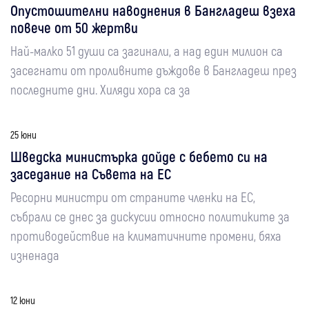
Опустошителни наводнения в Бангладеш взеха
повече от 50 жертви
Най-малко 51 души са загинали, а над един милион са
засегнати от проливните дъждове в Бангладеш през
последните дни. Хиляди хора са за
25 юни
Шведска министърка дойде с бебето си на
заседание на Съвета на ЕС
Ресорни министри от страните членки на ЕС,
събрали се днес за дискусии относно политиките за
противодействие на климатичните промени, бяха
изненада
12 юни