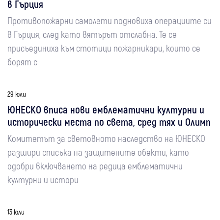
в Гърция
Противопожарни самолети подновиха операциите си
в Гърция, след като вятърът отслабна. Те се
присъединиха към стотици пожарникари, които се
борят с
29 юли
ЮНЕСКО вписа нови емблематични културни и
исторически места по света, сред тях и Олимп
Комитетът за световното наследство на ЮНЕСКО
разшири списъка на защитените обекти, като
одобри включването на редица емблематични
културни и истори
13 юли