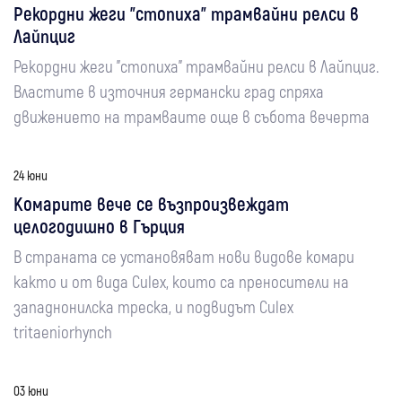
Рекордни жеги "стопиха" трамвайни релси в
Лайпциг
Рекордни жеги "стопиха" трамвайни релси в Лайпциг.
Властите в източния германски град спряха
движението на трамваите още в събота вечерта
24 юни
Комарите вече се възпроизвеждат
целогодишно в Гърция
В страната се установяват нови видове комари
както и от вида Culex, които са преносители на
западнонилска треска, и подвидът Culex
tritaeniorhynch
03 юни