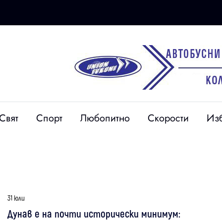
Свят
Спорт
Любопитно
Скорости
Из
31 юли
Дунав е на почти исторически минимум: