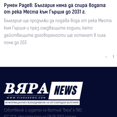
Румен Радев: България няма да спира водата
от река Места към Гърция до 2031 г.
България ще продължи да подава вода от река Места
към Гърция и през следващите години, като
действащите договорености ще останат в сила
поне до 203
«
1
Собственик и издател на вестник "Вяра" е "АВС
КО" ООД, регистрирана на 08.05.2002 година.