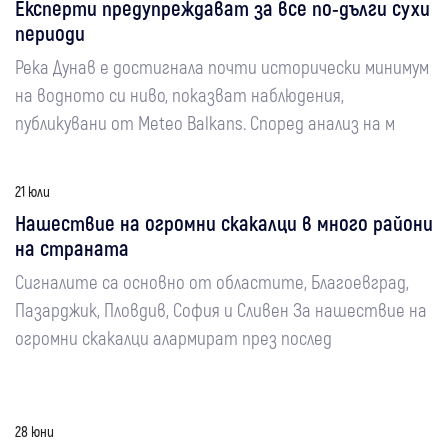
Експерти предупреждават за все по-дълги сухи
периоди
Река Дунав е достигнала почти исторически минимум
на водното си ниво, показват наблюдения,
публикувани от Meteo Balkans. Според анализ на м
21 юли
Нашествие на огромни скакалци в много райони
на страната
Сигналите са основно от областите, Благоевград,
Пазарджик, Пловдив, София и Сливен За нашествие на
огромни скакалци алармират през послед
28 юни