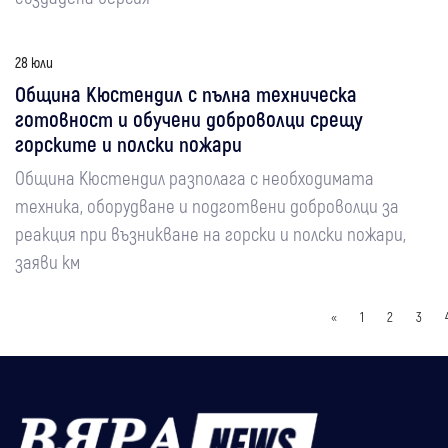
28 юли
Община Кюстендил с пълна техническа
готовност и обучени доброволци срещу
горските и полски пожари
Община Кюстендил разполага с необходимата
техника, оборудване и подготвени доброволци за
реакция при възникване на горски и полски пожари,
заяви км
«
1
2
3