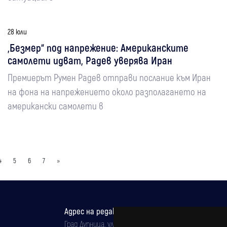
28 юли
„Безмер“ под напрежение: Американските
самолети идват, Радев уверява Иран
Премиерът Румен Радев отправи послание към Иран
на фона на напрежението около разполагането на
американски самолети в
4
5
6
7
»
Адрес на редакцията
Град Дупница, ул.''Христо Ботев" 43