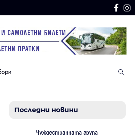
бори
Последни новини
Чуждестранната група