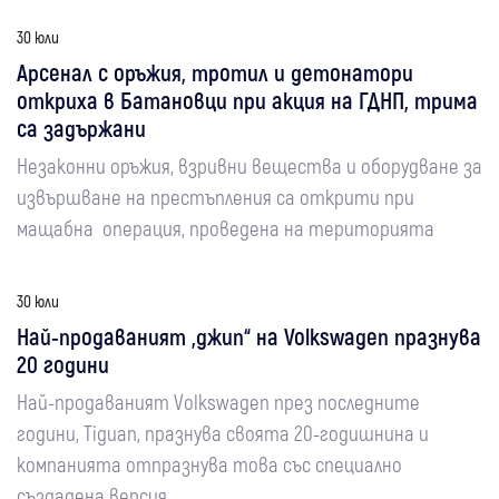
30 юли
Арсенал с оръжия, тротил и детонатори
откриха в Батановци при акция на ГДНП, трима
са задържани
Незаконни оръжия, взривни вещества и оборудване за
извършване на престъпления са открити при
мащабна операция, проведена на територията
30 юли
Най-продаваният „джип“ на Volkswagen празнува
20 години
Най-продаваният Volkswagen през последните
години, Tiguan, празнува своята 20-годишнина и
компанията отпразнува това със специално
създадена версия