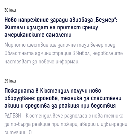
30 юли
Ново напрежение заради авиобаза „Безмер“:
Жители излизат на протест срещу
американските самолети
Мирното шествие ще започне тази вечер пред
Областната администрация в Ямбол., недоволните
настояват за повече информац
29 юли
Пожарната в Кюстендил получи ново
оборудване: дронове, техника за спасителни
акции и средства за реакция при бедствия
РДПБЗН – Кюстендил вече разполага с нова техника
за по-бърза реакция при пожари, аварии и извънредни
ситуации. О