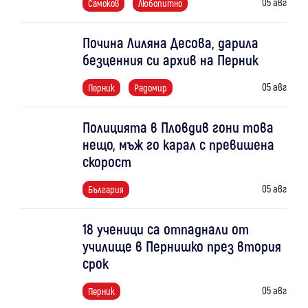
05 авг
Самоков
Любопитно
Почина Лиляна Десова, дарила
безценния си архив на Перник
05 авг
Перник
Радомир
Полицията в Пловдив гони това
нещо, мъж го карал с превишена
скорост
05 авг
България
18 ученици са отпаднали от
училище в Пернишко през втория
срок
05 авг
Перник