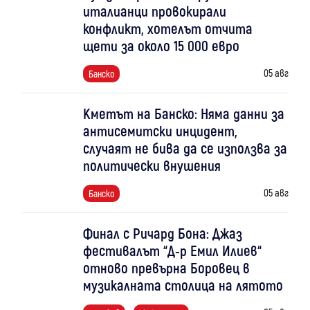
италианци провокирали
конфликт, хотелът отчита
щети за около 15 000 евро
05 авг
Банско
Кметът на Банско: Няма данни за
антисемитски инцидент,
случаят не бива да се използва за
политически внушения
05 авг
Банско
Финал с Ричард Бона: Джаз
фестивалът “Д-р Емил Илиев“
отново превърна Боровец в
музикалната столица на лятото