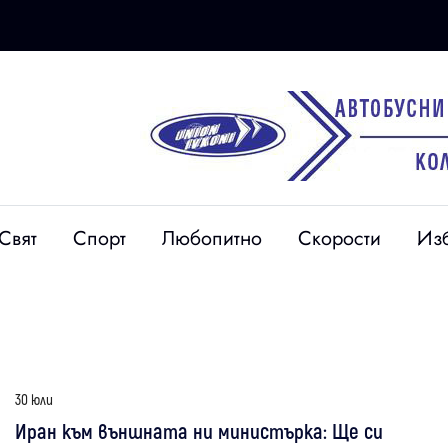
Свят
Спорт
Любопитно
Скорости
Из
30 юли
Иран към външната ни министърка: Ще си