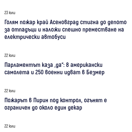
23 юли
Голям пожар край Асеновград стигна до депото
за отпадъци и наложи спешно преместване на
електрически автобуси
22 юли
Парламентът каза „да“: 8 американски
самолета и 250 военни идват в Безмер
22 юли
Пожарът в Пирин под контрол, огънят е
ограничен до около един декар
22 юли