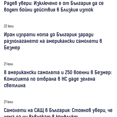
Радев увери: Изключено е от България да се
водят бойни действия в Близкия изток
22 юли
Иран изпрати нота до България заради
разполагането на американски самолети в
Безмер
21 юли
8 американски самолета и 250 военни в Безмер:
Комисията по отбрана в НС даде зелена
светлина
21 юли
Самолети на САЩ в България: Стоянов увери, че
няма да ни въвлекат в конфликт