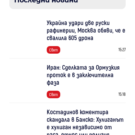
Последни новини
Украйна удари две руски
рафинерии, Москва обяви, че е
свалила 605 дрона
15:27
Свят
Иран: Сделката за Ормузкия
проток е в заключителна
фаза
15:18
Свят
Костадинов коментира
скандала в Банско: Хулиганът
е хулиган независимо от
раса, етнос или религия