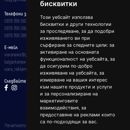
бисквитки
Телефони за реклама и абонаменти
Този уебсайт използва
0879 356 082
бисквитки и други технологии
0879 356 098
за проследяване, за да подобри
0879 356 289
изживяването ви при
сърфиране за следните цели:
за
Е-мейл
активиране на основната
viaranews@gmail.com
функционалност на уебсайта
,
за
balgarkanews@gmail.com
да осигурим по-добро
viara_reklama@mail.bg
изживяване на уебсайта
,
за
измерване на вашия интерес
Следвайте ни:
към нашите продукти и услуги
и за персонализиране на
маркетинговите
взаимодействия
,
за
предоставяне на реклами които
са по-подходящи за вас
.
Печатното издание на вестника е регистрирано в националния