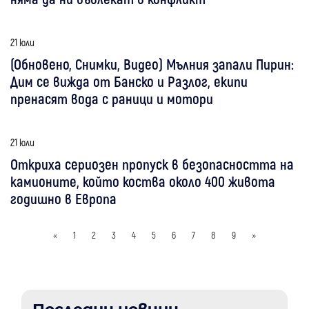
21 юли
(Обновено, Снимки, Видео) Мълния запали Пирин:
Дим се вижда от Банско и Разлог, екипи
пренасят вода с раници и мотори
21 юли
Откриха сериозен пропуск в безопасността на
камионите, който коства около 400 живота
годишно в Европа
«
1
2
3
4
5
6
7
8
9
»