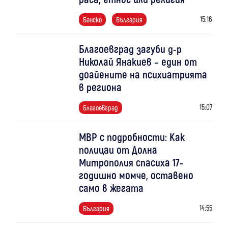
15:16
Банско
България
Благоевград загуби д-р
Николай Янакиев – един от
доайените на психиатрията
в региона
15:07
Благоевград
МВР с подробности: Как
полицаи от Долна
Митрополия спасиха 17-
годишно момче, оставено
само в жегата
14:55
България