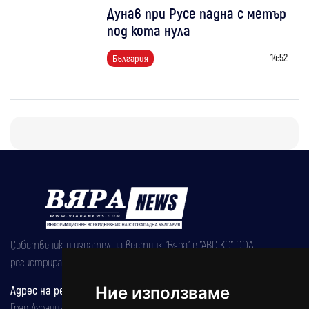
Дунав при Русе падна с метър
под кота нула
14:52
България
Собственик и издател на вестник "Вяра" е "АВС КО" ООД,
регистрирана на 08.05.2002 година.
Адрес на редакцията
Ние използваме
Град Дупница, ул.''Христо Ботев" 43