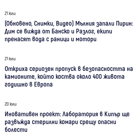
21 юли
(Обновено, Снимки, Видео) Мълния запали Пирин:
Дим се вижда от Банско и Разлог, екипи
пренасят вода с раници и мотори
21 юли
Откриха сериозен пропуск в безопасността на
камионите, който коства около 400 живота
годишно в Европа
20 юли
Иновативен проект: Лаборатория в Кипър ще
развъжда стерилни комари срещу опасни
болести