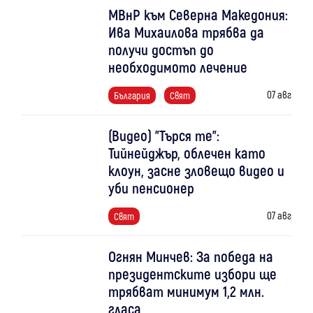
МВнР към Северна Македония:
Ива Михаилова трябва да
получи достъп до
необходимото лечение
07 авг
България
Свят
(Видео) "Търся те":
Тийнейджър, облечен като
клоун, засне зловещо видео и
уби пенсионер
07 авг
Свят
Огнян Минчев: За победа на
президентските избори ще
трябват минимум 1,2 млн.
гласа