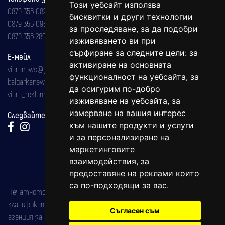
Този уебсайт използва
0879 356 082
бисквитки и други технологии
0879 356 098
за проследяване, за да подобри
0879 356 289
изживяването ви при
сърфиране за следните цели:
за
Е-мейл
активиране на основната
viaranews@gmail.com
функционалност на уебсайта
,
за
balgarkanews@gmail.com
да осигурим по-добро
viara_reklama@mail.bg
изживяване на уебсайта
,
за
измерване на вашия интерес
Следвайте ни:
към нашите продукти и услуги
и за персонализиране на
маркетинговите
взаимодействия
,
за
предоставяне на реклами които
са по-подходящи за вас
.
Печатното издание на вестника е регистрирано в националния
класификатор на печатните издания (Българска национална
Съгласен съм
агенция за ISSN) под номер: ISSN 1312-4722.