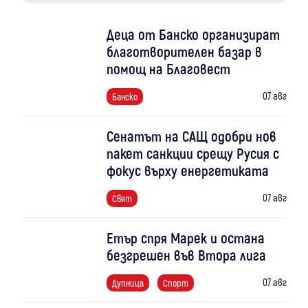
Деца от Банско организират
благотворителен базар в
помощ на Благовест
07 авг
Банско
Сенатът на САЩ одобри нов
пакет санкции срещу Русия с
фокус върху енергетиката
07 авг
Свят
Етър спря Марек и остана
безгрешен във Втора лига
07 авг
Дупница
Спорт