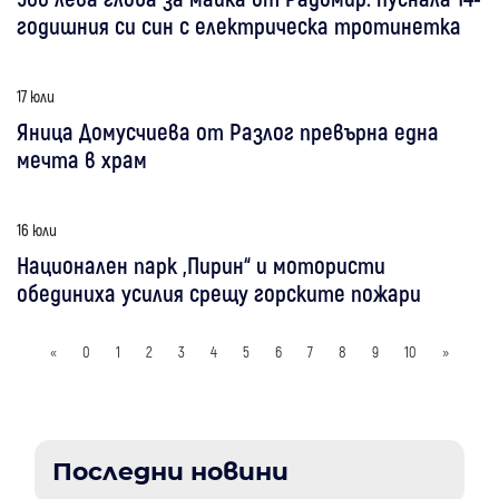
годишния си син с електрическа тротинетка
17 юли
Яница Домусчиева от Разлог превърна една
мечта в храм
16 юли
Национален парк „Пирин“ и мотористи
обединиха усилия срещу горските пожари
«
0
1
2
3
4
5
6
7
8
9
10
»
Последни новини