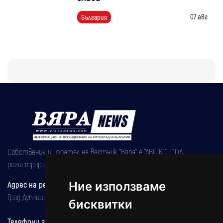
07 авг
България
Собственик и издател на вестник "Вяра" е "АВС КО" ООД,
регистрирана на 08.05.2002 година.
Адрес на редакцията
Ние използваме
Град Дупница, ул.''Христо Ботев" 43
бисквитки
Телефони за реклама и абонаменти