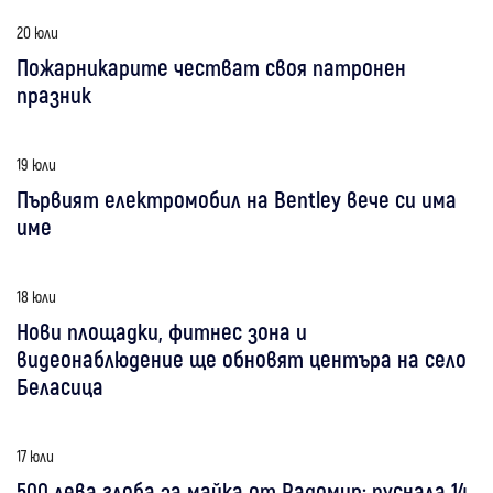
20 юли
Пожарникарите честват своя патронен
празник
19 юли
Първият електромобил на Bentley вече си има
име
18 юли
Нови площадки, фитнес зона и
видеонаблюдение ще обновят центъра на село
Беласица
17 юли
500 лева глоба за майка от Радомир: пуснала 14-