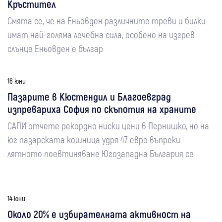
Кръстител
Смята се, че на Еньовден различните треви и билки
имат най-голяма лечебна сила, особено на изгрев
слънце Еньовден е българ
16 юни
Пазарите в Кюстендил и Благоевград
изпревариха София по скъпотия на храните
САПИ отчете рекордно ниски цени в Пернишко, но на
юг пазарската кошница удря 47 евро въпреки
лятното поевтиняване Югозападна България се
14 юни
Около 20% е избирателната активност на