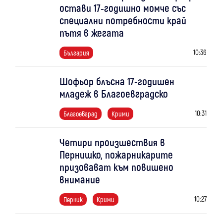
остави 17-годишно момче със
специални потребности край
пътя в жегата
10:36
България
Шофьор блъсна 17-годишен
младеж в Благоевградско
10:31
Благоевград
Крими
Четири произшествия в
Пернишко, пожарникарите
призовават към повишено
внимание
10:27
Перник
Крими