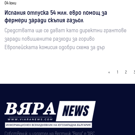
04 юни
Испания отпуска 54 млн. евро помощ за
фермери заради скъпия газьол
Средствата ще се дават като директни грантове
заради повишените разходи за гориво
Европейската комисия одобри схема за дър
«
1
2
Собственик и издател на вестник "Вяра" е "АВС