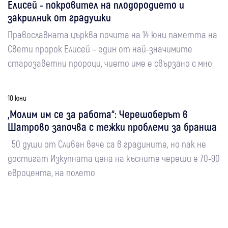
Елисей - покровител на плодородието и
закрилник от градушки
Православната църква почита на 14 юни паметта на
Свети пророк Елисей – един от най-значимите
старозаветни пророци, чието име е свързано с мно
10 юни
„Молим им се за работа“: Черешоберът в
Шатрово започва с тежки проблеми за бранша
50 души от Сливен вече са в градините, но пак не
достигат Изкупната цена на късните череши е 70-90
евроцента, на полето