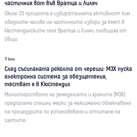
частичния вот във Вратца и Лиляч
Около 20 процента е избирателната активност към
обедните часове на частичните избори за кмет в
кюстендилските села Вратца и Лиляч, съобщиха от
Общи
11 юни
След съсипаната реколта от череши: МЗХ пуска
електронна система за обезщетения,
тестват я в Кюстендил
Министерството на земеделието и храните (МЗХ)
предприема спешни мерки за максимално облекчаване
на процедурите по установяване и отчитане на
щетите