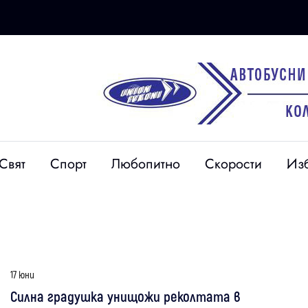
Свят
Спорт
Любопитно
Скорости
Из
17 юни
Силна градушка унищожи реколтата в