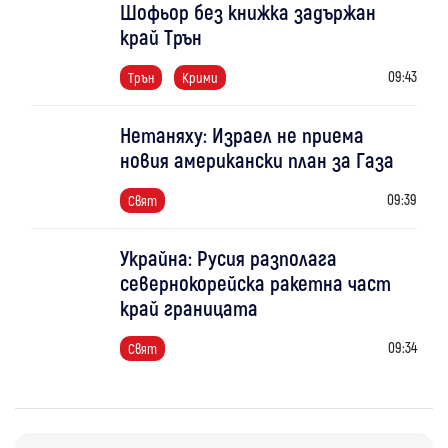
Шофьор без книжка задържан
край Трън
09:43
Трън
Крими
Нетаняху: Израел не приема
новия американски план за Газа
09:39
Свят
Украйна: Русия разполага
севернокорейска ракетна част
край границата
09:34
Свят