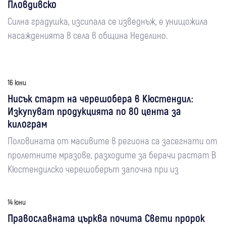
Пловдивско
Силна градушка, изсипала се изведнъж, е унищожила
насажденията в села в община Неделино.
16 юни
Нисък старт на черешобера в Кюстендил:
Изкупуват продукцията по 80 цента за
килограм
Половината от масивите в региона са засегнати от
пролетните мразове, разходите за берачи растат В
Кюстендилско черешоберът започна при из
14 юни
Православната църква почита Свети пророк