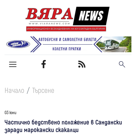
Начало
Търсене
03 юни
Частично бедствено положение в Сандански
заради марокански скакалци