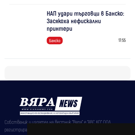
НАП удари търговци в Банско:
Засякоха нефискални
принтери
17:55
Банско
Собственик и издател на вестник "Вяра" е "АВС КО" ООД,
регистрирана на 08.05.2002 година.