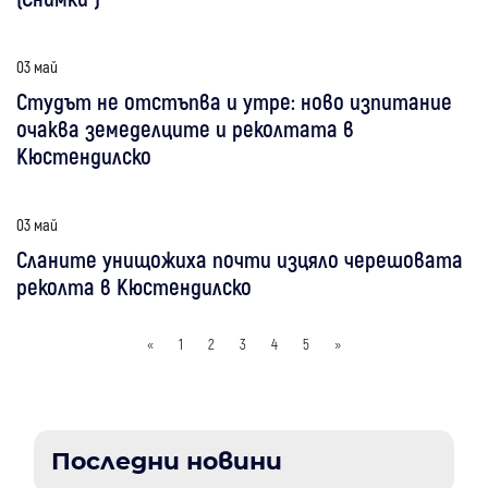
03 май
Студът не отстъпва и утре: ново изпитание
очаква земеделците и реколтата в
Кюстендилско
03 май
Сланите унищожиха почти изцяло черешовата
реколта в Кюстендилско
«
1
2
3
4
5
»
Последни новини