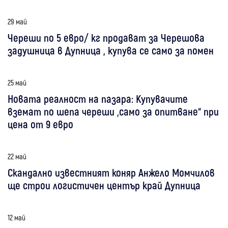
29 май
Череши по 5 евро/ кг продават за Черешова
задушница в Дупница , купува се само за помен
25 май
Новата реалност на пазара: Купувачите
вземат по шепа череши „само за опитване“ при
цена от 9 евро
22 май
Скандално известният коняр Анжело Момчилов
ще строи логистичен център край Дупница
12 май