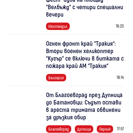
“Велбъжд“ с четири специални
вечери
18:20
Кюстендил
Огнен фронт край “Тракия“:
Втори военен хеликоптер
“Кугър“ се включи в битката с
пожара край АМ “Тракия“
18:14
България
От Благоевград през Дупница
до Батановци: Съдът остави
в ареста тримата обвинени
за дръзкия обир
17:57
Благоевград
Дупница
Перник