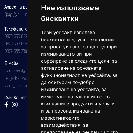
Адрес на редакцията
Ние използваме
Град Дупница, ул.''Христо Ботев" 43
бисквитки
Телефони за реклама и абонаменти
Този уебсайт използва
0879 356 082
бисквитки и други технологии
0879 356 098
за проследяване, за да подобри
0879 356 289
изживяването ви при
сърфиране за следните цели:
за
Е-мейл
активиране на основната
viaranews@gmail.com
функционалност на уебсайта
,
за
balgarkanews@gmail.com
да осигурим по-добро
viara_reklama@mail.bg
изживяване на уебсайта
,
за
измерване на вашия интерес
Следвайте ни:
към нашите продукти и услуги
и за персонализиране на
маркетинговите
взаимодействия
,
за
предоставяне на реклами които