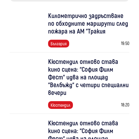
Километрично задръстване
по обходните маршрути след
пожара на АМ "Тракия
19:50
България
Кюстендил отново става
кино сцена: “София Филм
Фест“ идва на площад
“Велбъжд“ с четири специални
вечери
18:20
Кюстендил
Кюстендил отново става
кино сцена: “София Филм
Фест“ идва на площад