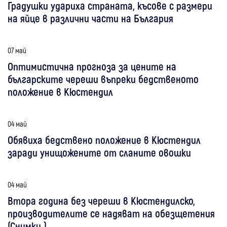
Градушки удариха страната, късове с размери
на яйце в различни части на България
07 май
Оптимистична прогноза за цените на
българските череши въпреки бедственото
положение в Кюстендил
04 май
Обявиха бедствено положение в Кюстендил
заради унищожените от сланите овошки
04 май
Втора година без череши в Кюстендилско,
производителите се надяват на обезщетения
(Снимки )